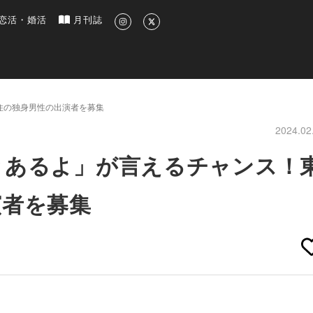
新のグルメ、洗練されたライフスタイル情報
恋活・婚活
月刊誌
住の独身男性の出演者を募集
2024.02
とあるよ」が言えるチャンス！
演者を募集