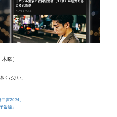
日 木曜）
応募ください。
白書2024」
 予告編」