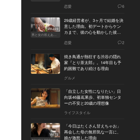
恋愛
6
29歳経営者が、3ヶ月で結婚を決
意した理由。初デートからケン
Vol.323
カまで、彼の心を動かした彼女
男と女の答えあわせ【Q】
の態度とは
恋愛
2
焼き鳥通が熱狂する渋谷の隠れ
家『とり茶太郎』。14年目も予
約困難であり続ける理由
グルメ
「自立した女性になりたい」日
向坂46藤嶌果歩、初単独センタ
ーの不安と20歳の理想像
ライフスタイル
「今日はたくさん甘えちゃお」
再会した母の無邪気な一言に、
Vol.73
娘が激怒した理由