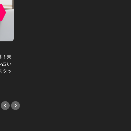
【大募集】コミュ力強化プロジェク
ト始動！貴方のお悩みをコミュニケ
募！東
【月刊
ーションのプロが解決します！
ン占い
的世界
#採用
営スタッ
求む！
#採用