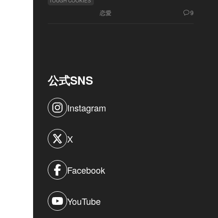
TOUGH COOKIES
恋愛
9
公式SNS
Instagram
X
Facebook
YouTube