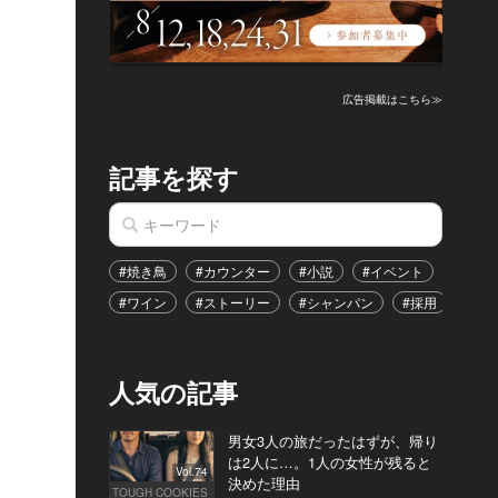
広告掲載はこちら≫
記事を探す
#焼き鳥
#カウンター
#小説
#イベント
#港区
#ワイン
#ストーリー
#シャンパン
#採用
#恋
人気の記事
男女3人の旅だったはずが、帰り
は2人に…。1人の女性が残ると
Vol.74
決めた理由
TOUGH COOKIES