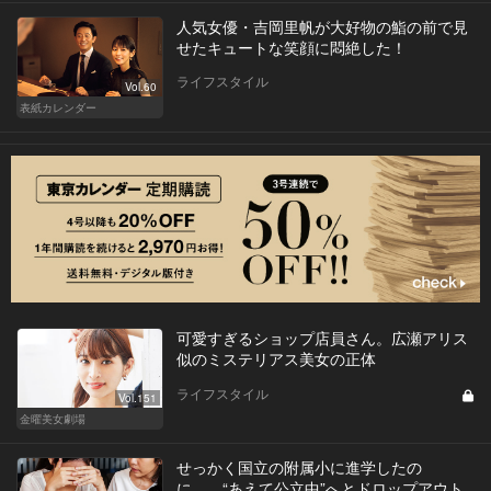
人気女優・吉岡里帆が大好物の鮨の前で見
せたキュートな笑顔に悶絶した！
ライフスタイル
Vol.60
表紙カレンダー
可愛すぎるショップ店員さん。広瀬アリス
似のミステリアス美女の正体
ライフスタイル
Vol.151
金曜美女劇場
せっかく国立の附属小に進学したの
に…。“あえて公立中”へとドロップアウト