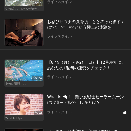
ライフスタイル
Vol.1
やっぱり、ホテルが好き。
お忍びサウナの真骨頂！ととのった後すぐ
に“バーで一杯”という極上の体験を
ライフスタイル
【8/15（月）～8/21（日）】12星座別に、
あなたの1週間の運勢をチェック！
ライフスタイル
Vol.74
東カレ週間占い
What Is Hip?：美少女戦士セーラームーン
に出演モデルの、現在とは？
ライフスタイル
Vol.2
What Is Hip?