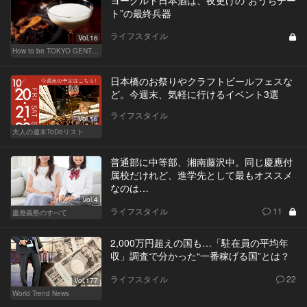
ヨーグルト日本酒は、夜更けの“おうちデー
ト”の最終兵器
ライフスタイル
Vol.16
How to be TOKYO GENTS 東京人よ、紳士たれ！
日本橋のお祭りやクラフトビールフェスな
ど。今週末、気軽に行けるイベント3選
ライフスタイル
Vol.16
大人の週末ToDoリスト
普通部に中等部、湘南藤沢中。同じ慶應付
属校だけれど、進学先として最もオススメ
なのは…
Vol.4
ライフスタイル
11
慶應義塾のすべて
2,000万円超えの国も…「駐在員の平均年
収」調査で分かった“一番稼げる国”とは？
ライフスタイル
22
Vol.177
World Trend News