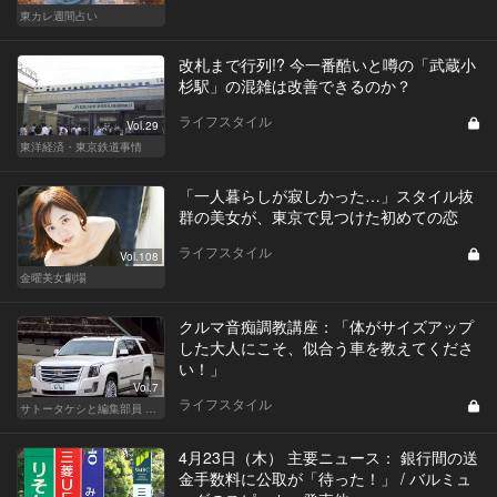
東カレ週間占い
改札まで行列!? 今一番酷いと噂の「武蔵小
杉駅」の混雑は改善できるのか？
ライフスタイル
Vol.29
東洋経済・東京鉄道事情
「一人暮らしが寂しかった…」スタイル抜
群の美女が、東京で見つけた初めての恋
ライフスタイル
Vol.108
金曜美女劇場
クルマ音痴調教講座：「体がサイズアップ
した大人にこそ、似合う車を教えてくださ
い！」
Vol.7
ライフスタイル
サトータケシと編集部員 船山の"CAR GENTSへの道"
4月23日（木） 主要ニュース： 銀行間の送
金手数料に公取が「待った！」 / バルミュ