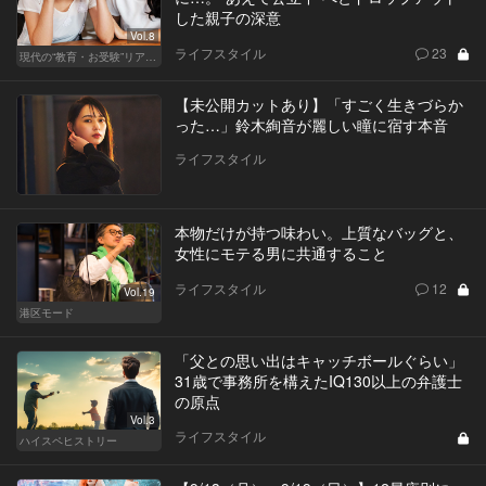
した親子の深意
Vol.8
ライフスタイル
23
現代の“教育・お受験”リアルドキュメント
【未公開カットあり】「すごく生きづらか
った…」鈴木絢音が麗しい瞳に宿す本音
ライフスタイル
本物だけが持つ味わい。上質なバッグと、
女性にモテる男に共通すること
ライフスタイル
12
Vol.19
港区モード
「父との思い出はキャッチボールぐらい」
31歳で事務所を構えたIQ130以上の弁護士
の原点
Vol.3
ライフスタイル
ハイスペヒストリー