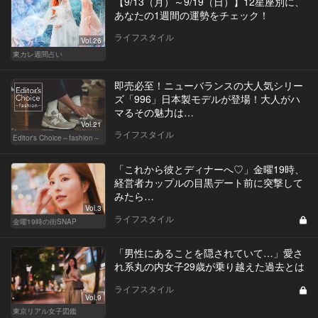
【9/13（月）～9/19（日）】12星座別に、
あなたの1週間の運勢をチェック！
ライフスタイル
Vol.26
東カレ週間占い
即売必至！ニューバランスの大人気シリー
ズ「996」日本製モデルが登場！大人がハ
マるその魅力は…
Vol.21
ライフスタイル
Editor's Choice～fashion～
「これから彼とディナーへ♡」金曜19時、
経営者カップルの目黒デート前に突撃して
みたら…
Vol.3
ライフスタイル
金曜19時の街SNAP
「男性にあることを隠されていて…」愛さ
れ系丸の内女子29歳が乗り越えた過去とは
ライフスタイル
Vol.9
東京リアル女子図鑑