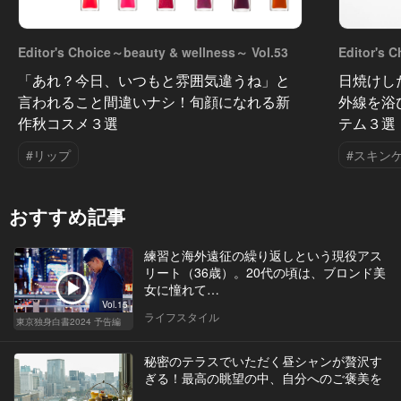
Editor's Choice～beauty & wellness～ Vol.53
Editor's 
「あれ？今日、いつもと雰囲気違うね」と
日焼けし
言われること間違いナシ！旬顔になれる新
外線を浴
作秋コスメ３選
テム３選
#リップ
#スキン
おすすめ記事
練習と海外遠征の繰り返しという現役アス
リート（36歳）。20代の頃は、ブロンド美
女に憧れて…
Vol.15
ライフスタイル
東京独身白書2024 予告編
秘密のテラスでいただく昼シャンが贅沢す
ぎる！最高の眺望の中、自分へのご褒美を