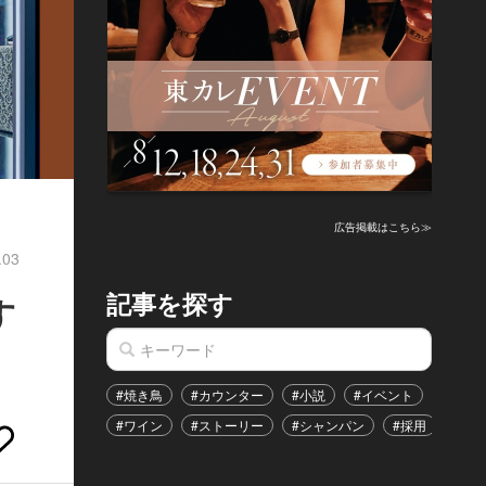
広告掲載はこちら≫
.03
記事を探す
す
#焼き鳥
#カウンター
#小説
#イベント
#港区
#ワイン
#ストーリー
#シャンパン
#採用
#恋