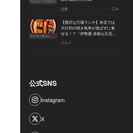
TOUGH COOKIES
恋愛
9
【贅沢な穴場ランチ】本店では
大行列の焼き鳥丼が並ばずに食
Vol.7
せる！？『伊勢廣 赤坂山王店』
焼き鳥が艶めいてきた
へ
グルメ
公式SNS
Instagram
X