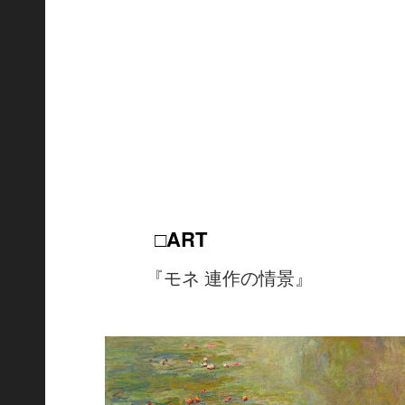
□ART
『モネ 連作の情景』