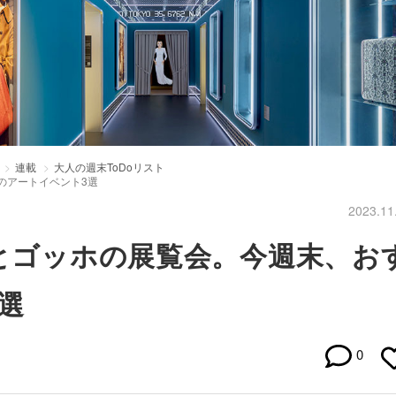
連載
大人の週末ToDoリスト
のアートイベント3選
2023.11
ネとゴッホの展覧会。今週末、お
選
0