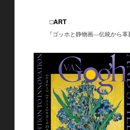
□ART
『ゴッホと静物画―伝統から革