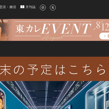
新のグルメ、洗練されたライフスタイル情報
恋活・婚活
月刊誌