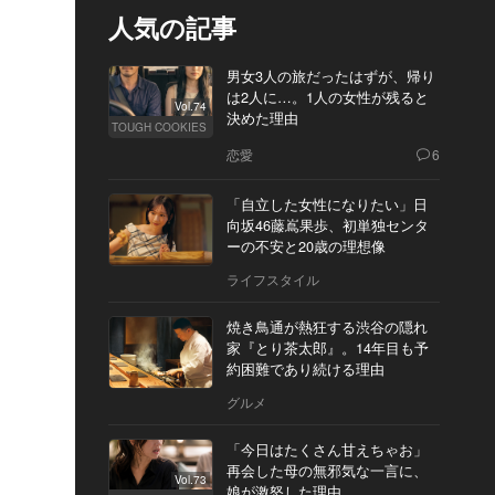
人気の記事
男女3人の旅だったはずが、帰り
は2人に…。1人の女性が残ると
Vol.74
決めた理由
TOUGH COOKIES
恋愛
6
「自立した女性になりたい」日
向坂46藤嶌果歩、初単独センタ
ーの不安と20歳の理想像
ライフスタイル
焼き鳥通が熱狂する渋谷の隠れ
家『とり茶太郎』。14年目も予
約困難であり続ける理由
グルメ
「今日はたくさん甘えちゃお」
再会した母の無邪気な一言に、
Vol.73
娘が激怒した理由