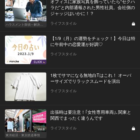
オフィスに家族写真を飾っていたら“セクハ
ラだ”と内部通報された男性社員。会社側の
ジャッジはいかに！？
Vol.7
ライフスタイル
ハラスメント探偵～解決編～
【1/9（月）の運勢をチェック！】今日は特
に午前中の恋愛運が好調♡
ライフスタイル
1枚でサマになる無地白Tはこれ！ オーバ
ーサイズでリラックスムードを演出
ライフスタイル
出張時は要注意！｢女性専用車両｣､関東と
関西でまったく違うんです
ライフスタイル
Vol.9
東洋経済・東京鉄道事情