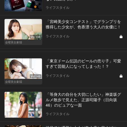
ライフスタイル
「宮崎美少女コンテスト」でグランプリを
獲得した少女が、色香漂う大人の女優に！
ライフスタイル
Vol.136
金曜美女劇場
「東京ドーム伝説のビールの売り子」可愛
すぎて芸能人になってしまった！？
ライフスタイル
Vol.149
金曜美女劇場
「等身大の自分を大切にしたい」神楽坂グ
ルメ散歩で見えた、正源司陽子（日向坂
46）のピュアな一面
ライフスタイル