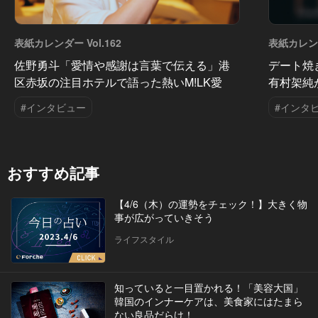
表紙カレンダー Vol.162
表紙カレンダ
佐野勇斗「愛情や感謝は言葉で伝える」港
デート焼
区赤坂の注目ホテルで語った熱いM!LK愛
有村架純
#インタビュー
#インタ
おすすめ記事
【4/6（木）の運勢をチェック！】大きく物
事が広がっていきそう
ライフスタイル
知っていると一目置かれる！「美容大国」
韓国のインナーケアは、美食家にはたまら
ない良品だらけ！