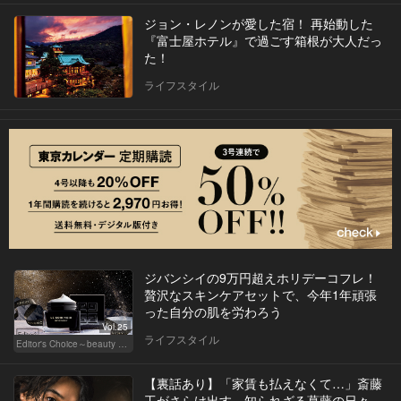
ジョン・レノンが愛した宿！ 再始動した
『富士屋ホテル』で過ごす箱根が大人だっ
た！
ライフスタイル
ジバンシイの9万円超えホリデーコフレ！
贅沢なスキンケアセットで、今年1年頑張
った自分の肌を労わろう
Vol.25
ライフスタイル
Editor's Choice～beauty & wellness～
【裏話あり】「家賃も払えなくて…」斎藤
工がさらけ出す、知られざる葛藤の日々