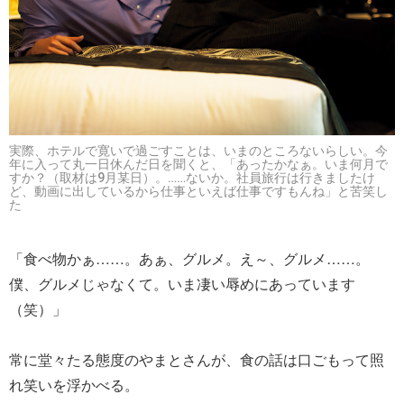
実際、ホテルで寛いで過ごすことは、いまのところないらしい。今
年に入って丸一日休んだ日を聞くと、「あったかなぁ。いま何月で
すか？（取材は9月某日）。……ないか。社員旅行は行きましたけ
ど、動画に出しているから仕事といえば仕事ですもんね」と苦笑し
た
「食べ物かぁ……。あぁ、グルメ。え～、グルメ……。
僕、グルメじゃなくて。いま凄い辱めにあっています
（笑）」
常に堂々たる態度のやまとさんが、食の話は口ごもって照
れ笑いを浮かべる。