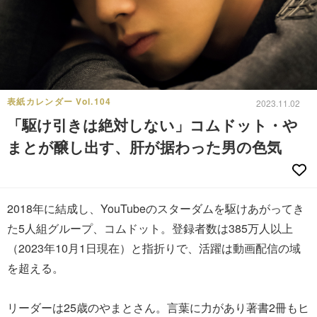
表紙カレンダー Vol.104
2023.11.02
「駆け引きは絶対しない」コムドット・や
まとが醸し出す、肝が据わった男の色気
2018年に結成し、YouTubeのスターダムを駆けあがってき
た5人組グループ、コムドット。登録者数は385万人以上
（2023年10月1日現在）と指折りで、活躍は動画配信の域
を超える。
リーダーは25歳のやまとさん。言葉に力があり著書2冊もヒ