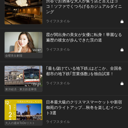
渋谷でお洒落な大人が集う店と言えばコ
コ！ソファでくつろげるカジュアルダイニ
ング
ライフスタイル
霞が関出身の美女が女優に転身！華麗なる
遍歴の彼女が歩んできた茨の道
ライフスタイル
Vol.97
金曜美女劇場
｢最も儲けている地下鉄｣はどこか、全国各
都市の地下鉄｢営業係数｣を独自試算！
ライフスタイル
Vol.23
東洋経済・東京鉄道事情
日本最大級のクリスマスマーケットや新宿
御苑のライトアップ…秋冬を楽しむイベン
ト3選
Vol.22
ライフスタイル
大人の週末ToDoリスト