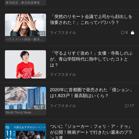
東洋経済・東京鉄道事情
「突然のリモート会議で上司から顔出しを
強要された！」これってパワハラ？
ライフスタイル
8
Vol.2
ハラスメント探偵～解決編～
「守るよりすぐ攻め！」女優・寺島しのぶ
が、青山学院時代に熱中していたコトと
は？
ライフスタイル
2020年に首都圏で発売された「億ション」
は1,823戸！最高額はいくら？
ライフスタイル
17
Vol.197
World Trend News
ついに『ジョーカー：フォリ・ア・ドゥ』
が公開！映画デートで行きたい週末のプラ
ン３選