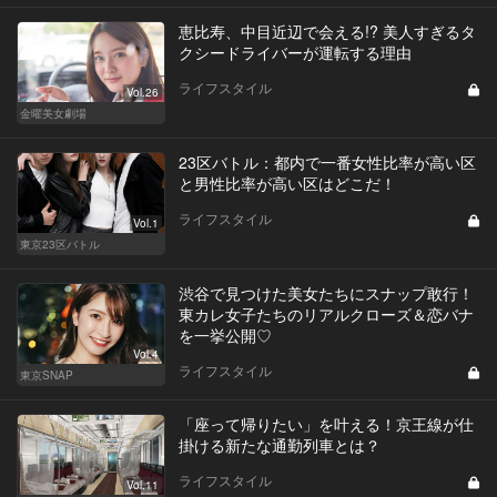
恵比寿、中目近辺で会える!? 美人すぎるタ
クシードライバーが運転する理由
ライフスタイル
Vol.26
金曜美女劇場
23区バトル：都内で一番女性比率が高い区
と男性比率が高い区はどこだ！
ライフスタイル
Vol.1
東京23区バトル
渋谷で見つけた美女たちにスナップ敢行！
東カレ女子たちのリアルクローズ＆恋バナ
を一挙公開♡
Vol.4
ライフスタイル
東京SNAP
「座って帰りたい」を叶える！京王線が仕
掛ける新たな通勤列車とは？
ライフスタイル
Vol.11