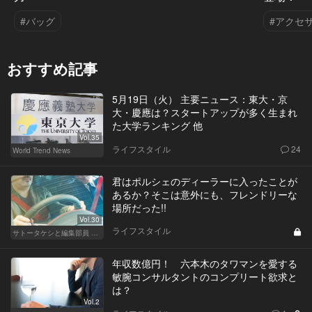
#バッグ
#アクセ
おすすめ記事
5月19日（火） 主要ニュース：東大・京
大・慶應は？スタートアップが多く生まれ
た大学ランキング 他
Vol.35
ライフスタイル
24
World Trend News
君はポルシェのディーラーに入ったことが
あるか？そこは意外にも、フレンドリーな
場所だった!!
Vol.30
ライフスタイル
サトータケシと編集部員 船山の"CAR GENTSへの道"
年収数億円！ 六本木のタワマンを愛する
敏腕コンサルタントのコンプリート欲求と
は？
Vol.2