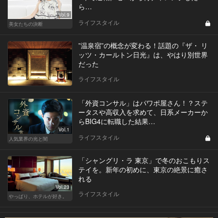
ら…
Vol.9
ライフスタイル
美女たちの決断
”温泉宿”の概念が変わる！話題の『ザ・ リ
ッツ・カールトン日光』は、やはり別世界
だった
ライフスタイル
「外資コンサル」はパワポ屋さん！？ステ
ータスや高収入を求めて、日系メーカーか
らBIG4に転職した結果…
Vol.1
ライフスタイル
人気業界の光と闇
「シャングリ・ラ 東京」で冬のおこもりス
テイを。新年の初めに、東京の絶景に癒さ
れる
Vol.23
ライフスタイル
やっぱり、ホテルが好き。