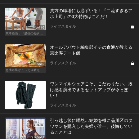
貴方の職場にも必ずいる！『二流すぎるア
ホ上司』の3大特徴はこれだ！
ライフスタイル
Vol.16
東洋経済：『最強の働き方』『一流の育て方』
オールアバウト編集部イチの食通が教える
恵比寿デート飯
ライフスタイル
Vol.2
恵比寿民がこっそり教える、 “俺の恵比寿”
ワンマイルウェアこそ、こだわりたい。抜
け感を演出できるセットアップが今っぽ
い！
ライフスタイル
引っ越し後に唖然…結婚を機に品川区のタ
ワマンを購入した夫婦が唯一、後悔してい
ることとは
Vol.1