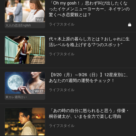
「Oh my gosh！」思わず叫び出したくな
ったイケメンニューヨーカー、ネイサンの
驚くべき恋愛観とは？
Vol.3
ライフスタイル
大人の恋活English
代々木上原の暮らし方とは？おしゃれに生
活レベルを格上げする“7つのスポット”
ライフスタイル
【9/20（月）～9/26（日）】12星座別に、
あなたの1週間の運勢をチェック！
ライフスタイル
Vol.27
東カレ週間占い
「あの時の自分に怒られると思う」俳優・
桐谷健太が、いまを全力で楽しむ理由
ライフスタイル