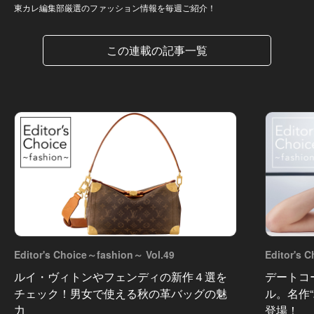
東カレ編集部厳選のファッション情報を毎週ご紹介！
この連載の記事一覧
Editor's Choice～fashion～ Vol.49
Editor's 
ルイ・ヴィトンやフェンディの新作４選を
デートコ
チェック！男女で使える秋の革バッグの魅
ル。名作
力
登場！