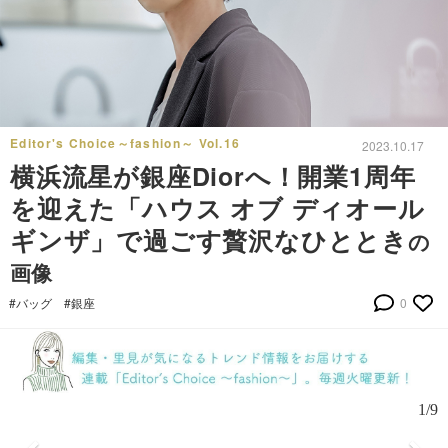
Editor's Choice～fashion～ Vol.16
2023.10.17
横浜流星が銀座Diorへ！開業1周年
を迎えた「ハウス オブ ディオール
ギンザ」で過ごす贅沢なひととき
の
画像
#バッグ
#銀座
0
1/9