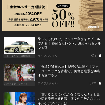
乗ってるだけで、センスの良さをアピール
できる！ 絶妙なセレクトと褒められるクル
マ４選
Vol.36
ライフスタイル
6
サトータケシと編集部員 船山の"CAR GENTSへの道"
【香港2泊3日の旅】現役CAに聞く！フォ
トジェニックな香港で、美食と絶景を満喫
する旅プラン
Vol.1
ライフスタイル
26
パーフェクトフライト
「老いることに不安がなくなった！」と言
い切る美容皮膚科医。彼女が手放さないス
キンケアアイテムは…