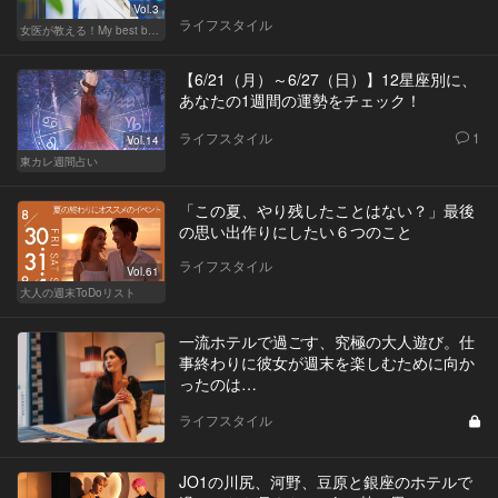
Vol.3
ライフスタイル
女医が教える！My best beauty
【6/21（月）～6/27（日）】12星座別に、
あなたの1週間の運勢をチェック！
ライフスタイル
1
Vol.14
東カレ週間占い
「この夏、やり残したことはない？」最後
の思い出作りにしたい６つのこと
ライフスタイル
Vol.61
大人の週末ToDoリスト
一流ホテルで過ごす、究極の大人遊び。仕
事終わりに彼女が週末を楽しむために向か
ったのは…
ライフスタイル
JO1の川尻、河野、豆原と銀座のホテルで