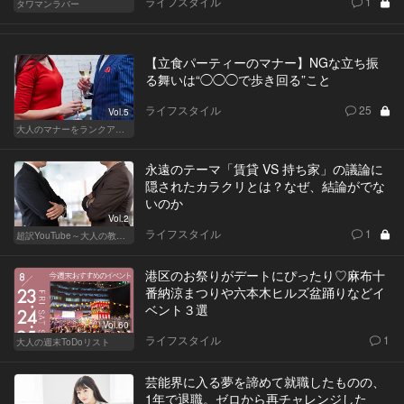
ライフスタイル
1
タワマンラバー
【立食パーティーのマナー】NGな立ち振
る舞いは“◯◯◯で歩き回る”こと
ライフスタイル
25
Vol.5
大人のマナーをランクアップせよ
永遠のテーマ「賃貸 VS 持ち家」の議論に
隠されたカラクリとは？なぜ、結論がでな
いのか
Vol.2
ライフスタイル
1
超訳YouTube～大人の教養講座～
港区のお祭りがデートにぴったり♡麻布十
番納涼まつりや六本木ヒルズ盆踊りなどイ
ベント３選
Vol.60
ライフスタイル
1
大人の週末ToDoリスト
芸能界に入る夢を諦めて就職したものの、
1年で退職。ゼロから再チャレンジした