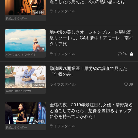
過ごしたら見えた、3人の熱い思いとは
ライフスタイル
Vol.144
表紙カレンダー
地中海の美しきオーシャンブルーを望む高
級リゾートに、CAも夢中！アモーレ、南イ
タリア旅
Vol.9
ライフスタイル
24
パーフェクトフライト
勤務医vs開業医！厚労省の調査で見えた
「年収の差」
ライフスタイル
39
Vol.109
World Trend News
金曜の夜、2019年最注目な女優・清野菜名
と過ごしてみたら、想像を裏切るギャップ
に心を持っていかれた！
Vol.43
ライフスタイル
表紙カレンダー