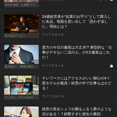
現代の“教育・お受験”リアルドキュメント
24歳経営者が“起業のお守り”として購入し
た名品。母親を思い出して「思わず涙し
た」理由とは？
Vol.11
ライフスタイル
私の名品テラピー
貴方の今日の服装は大丈夫!? 典型的な「仕
事がデキない二流の人」の3大服装はこれ
だ！
Vol.5
ライフスタイル
東洋経済：『最強の働き方』『一流の育て方』
テレワークにはアクセスがいい都心の4ツ
星ホテルが最高！絶景の中で仕事もはかど
る！
Vol.3
ライフスタイル
やっぱり、ホテルが好き。
絶世の美女シェフが腕をふるう夢のような
店がある！？妖艶すぎた彼女の素顔