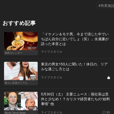
#商業施
おすすめ記事
「イケメン＆モテ男。今まで演じた中でい
ちばん自分に近いでしょ（笑）」永瀬廉が
語った本音とは
Vol.127
ライフスタイル
表紙カレンダー
東京の男女153人に聞いた！休日の、リア
ルな過ごし方とは
ライフスタイル
Vol.3
東カレ読者のリアル
5月30日（土） 主要ニュース：孫社長は意
外と少なめ！？カリスマ経営者たちの“給料
事情” 他
Vol.44
ライフスタイル
30
World Trend News