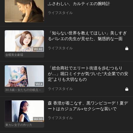
ふさわしい、カルティエの腕時計
ライフスタイル
「知らない世界を教えてほしい」美しすぎ
るバレエの先生が見せた、魅惑的な一面
ライフスタイル
Vol.92
金曜美女劇場
「総合商社でエリート街道を歩むつもり
が…」堀口ミイナが気づいた“大企業での安
定”よりも大切なもの
Vol.4
ライフスタイル
30.5歳～女たちの分岐点～
森 香澄が着こなす、黒ワンピコーデ！夏デ
ートはカジュアル×セクシーな装いで
ライフスタイル
Vol.30
東カレ女子の作り方