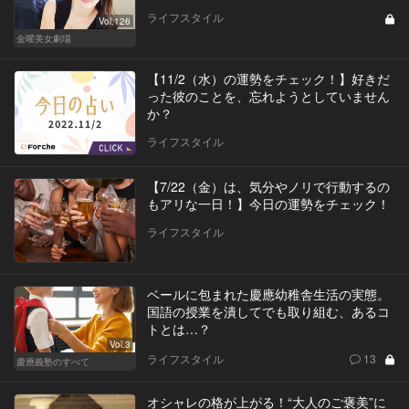
ライフスタイル
Vol.126
金曜美女劇場
【11/2（水）の運勢をチェック！】好きだ
った彼のことを、忘れようとしていません
か？
ライフスタイル
【7/22（金）は、気分やノリで行動するの
もアリな一日！】今日の運勢をチェック！
ライフスタイル
ベールに包まれた慶應幼稚舎生活の実態。
国語の授業を潰してでも取り組む、あるコ
トとは…？
Vol.3
ライフスタイル
13
慶應義塾のすべて
オシャレの格が上がる！“大人のご褒美”に