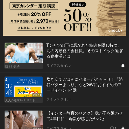
Tシャツの下に磨かれた筋肉を隠し持つ、
丸の内勤務の会社員。そのストイック過ぎ
る食生活とは
Vol.2
ライフスタイル
筋トレ男子
炊き立てごはんにバターがとろ～り！「渋
谷バターまつり」などGWにおすすめのフ
ードイベント4選
Vol.44
ライフスタイル
大人の週末ToDoリスト
【インター教育のリスク】我が子を通わせ
て4年目に、母親が感じたヤバさ
ライフスタイル
16
Vol.13