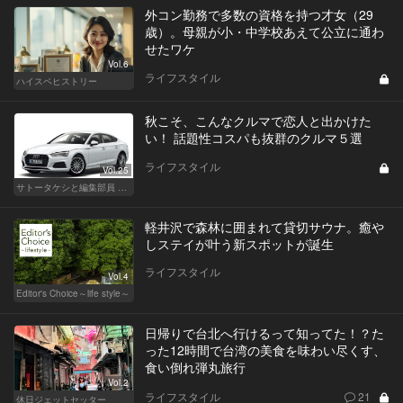
外コン勤務で多数の資格を持つ才女（29
歳）。母親が小・中学校あえて公立に通わ
せたワケ
Vol.6
ライフスタイル
ハイスペヒストリー
秋こそ、こんなクルマで恋人と出かけた
い！ 話題性コスパも抜群のクルマ５選
ライフスタイル
Vol.25
サトータケシと編集部員 船山の"CAR GENTSへの道"
軽井沢で森林に囲まれて貸切サウナ。癒や
しステイが叶う新スポットが誕生
ライフスタイル
Vol.4
Editor's Choice～life style～
日帰りで台北へ行けるって知ってた！？た
った12時間で台湾の美食を味わい尽くす、
食い倒れ弾丸旅行
Vol.2
ライフスタイル
21
休日ジェットセッター