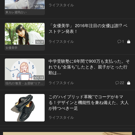
ライフスタイル
Vol.36
東カレ週間占い
「女優美学」 2016年注目の女優は誰!? ベ
ストテン発表！
ライフスタイル
1
Vol.8
女優美学
中学受験塾に6年間で900万も支払った。そ
れでも“全落ち”したとき、親子がとった行
動は…
Vol.19
ライフスタイル
22
現代の“教育・お受験”リアルドキュメント
この“ハイブリッド革靴”でコーデがキマ
る！デザインと機能性を兼ね備えた、大人
が持つべき一足
ライフスタイル