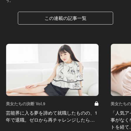
う。
この連載の記事一覧
美女たちの決断 Vol.9
美女たちの決
芸能界に入る夢を諦めて就職したものの、1
「人気ア
年で退職。ゼロから再チャレンジしたら…
事がなく
トを経て