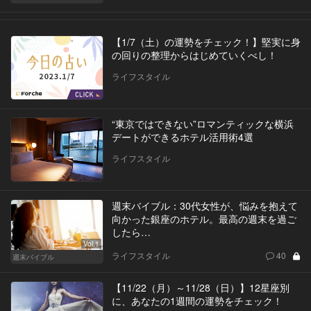
【1/7（土）の運勢をチェック！】堅実に身
の回りの整理からはじめていくべし！
ライフスタイル
“東京ではできない”ロマンティックな横浜
デートができるホテル活用術4選
ライフスタイル
週末バイブル：30代女性が、悩みを抱えて
向かった銀座のホテル。最高の週末を過ご
したら…
Vol.1
ライフスタイル
40
週末バイブル
【11/22（月）～11/28（日）】12星座別
に、あなたの1週間の運勢をチェック！