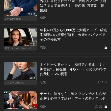
苦境に立たされた35歳・代理店マンの決断
は？明日で最終話！「花の第1営業部」総
集編
Vol.10
恋愛
花の第1営業部
年収400万から1,800万に大幅アップ！成城
学園卒のお嬢様が語る、未来のハイスペ男
子の見極め方
Vol.1
恋愛
選ばれたい女たちへ ～出会いから結婚まで～
ネイビーな妻たち：「幼稚舎か青山！？」
神宮前2丁目在住・年収2,000万の夫を持つ
お受験ママの憂鬱
Vol.1
恋愛
155
ネイビーな妻たち
デートに誘うなら、鮨とフレンチどちらが
正解？心理学で紐解くデートの答え合わせ
恋愛
20
Vol.5