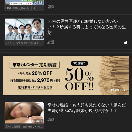
Vol.22
恋愛
LINEの答えあわせ【Q】
○○科の男性医師とは結婚しない方がい
い！？所属する科によって異なる医師の生
態
Vol.12
恋愛
“ハイスペ生息地”の歩き方
幸せな離婚：もう顔も見たくない！膿んだ
夫婦が選ぶのは離婚か現状維持か！？
恋愛
Vol.1
幸せな離婚 written by 内埜さくら