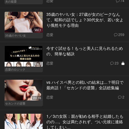
恋愛
74
夫の寵愛
35歳のヤバい女：27歳が女のピークなん
て、昭和の話でしょ？30代女が、若い女よ
り俄然モテる理由
Vol.1
恋愛
259
35歳のヤバい女
今すぐ試せる！もっと美人に見られるため
の、簡単な秘訣
恋愛
23
Vol.3
恋愛のロジック
vs ハイスペ男との戦いの結末は...？明日で
最終話！「セカンドの逆襲」全話総集編
恋愛
2
Vol.16
セカンドの逆襲
1／3の女医：親が勧める相手と結婚したも
のの…。女は満たされず、つい元彼に連絡
してしまい…