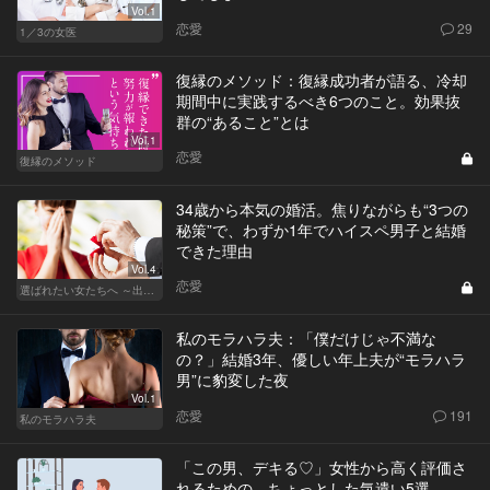
Vol.1
恋愛
29
1／3の女医
復縁のメソッド：復縁成功者が語る、冷却
期間中に実践するべき6つのこと。効果抜
群の“あること”とは
Vol.1
恋愛
復縁のメソッド
34歳から本気の婚活。焦りながらも“3つの
秘策”で、わずか1年でハイスペ男子と結婚
できた理由
Vol.4
恋愛
選ばれたい女たちへ ～出会いから結婚まで～
私のモラハラ夫：「僕だけじゃ不満な
の？」結婚3年、優しい年上夫が“モラハラ
男”に豹変した夜
Vol.1
恋愛
191
私のモラハラ夫
「この男、デキる♡」女性から高く評価さ
れるための、ちょっとした気遣い5選