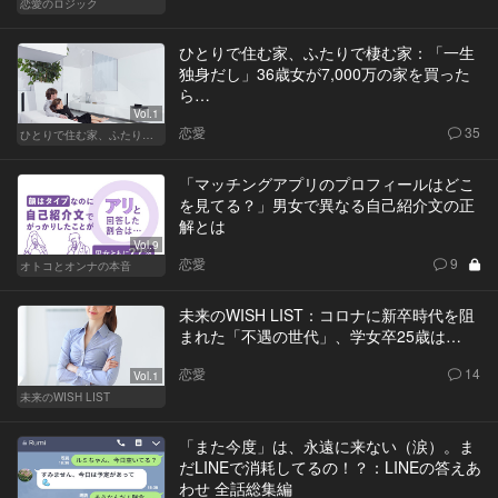
恋愛のロジック
ひとりで住む家、ふたりで棲む家：「一生
独身だし」36歳女が7,000万の家を買った
ら…
Vol.1
恋愛
35
ひとりで住む家、ふたりで棲む家
「マッチングアプリのプロフィールはどこ
を見てる？」男女で異なる自己紹介文の正
解とは
Vol.9
恋愛
9
オトコとオンナの本音
未来のWISH LIST：コロナに新卒時代を阻
まれた「不遇の世代」、学女卒25歳は…
恋愛
14
Vol.1
未来のWISH LIST
「また今度」は、永遠に来ない（涙）。ま
だLINEで消耗してるの！？：LINEの答えあ
わせ 全話総集編