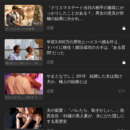
「クリスマスデート当日の相手の服装にが
っかりしたことがある？」男女の意見が対
極の結果に分かれ…
Vol.17
恋愛
オトコとオンナの本音
年収3,500万の男性とハイスペ婚を叶え、
ドバイに移住！婚活成功のカギは、“ある質
問”だった
Vol.5
恋愛
選ばれたい女たちへ ～出会いから結婚まで～
やまとなでしこ 2015 結婚した女は負け
犬か。極上の結婚とは
恋愛
1
Vol.1
やまとなでしこ 2015 〜極上の結婚〜
夫の寵愛：「バレたら、恥ずかしい…」池
尻在住・33歳の美人妻が、夫にひた隠しに
する黒歴史
Vol.1