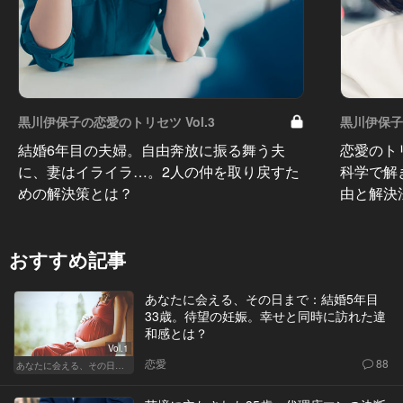
黒川伊保子の恋愛のトリセツ Vol.3
黒川伊保子の
結婚6年目の夫婦。自由奔放に振る舞う夫
恋愛のト
に、妻はイライラ…。2人の仲を取り戻すた
科学で解
めの解決策とは？
由と解決
おすすめ記事
あなたに会える、その日まで：結婚5年目
33歳。待望の妊娠。幸せと同時に訪れた違
和感とは？
Vol.1
恋愛
88
あなたに会える、その日まで