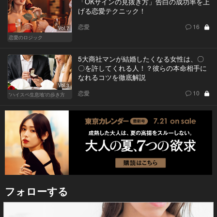
「OKサインの見抜き方」告白の成功率を上
げる恋愛テクニック！
恋愛
16
Vol.7
恋愛のロジック
5大商社マンが結婚したくなる女性は、〇
〇を許してくれる人！？彼らの本命相手に
なれるコツを徹底解説
Vol.3
恋愛
10
“ハイスペ生息地”の歩き方
フォローする