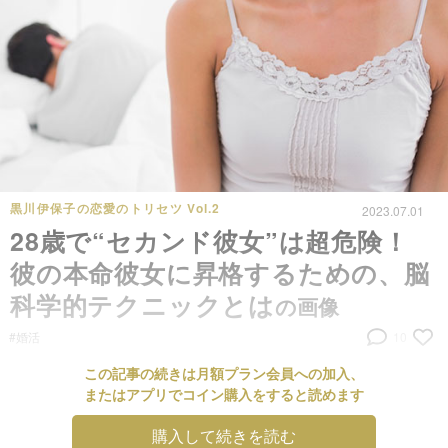
黒川伊保子の恋愛のトリセツ Vol.2
2023.07.01
28歳で“セカンド彼女”は超危険！
彼の本命彼女に昇格するための、脳
科学的テクニックとは
の画像
#婚活
10
この記事の続きは月額プラン会員への加入、
またはアプリでコイン購入をすると読めます
購入して続きを読む