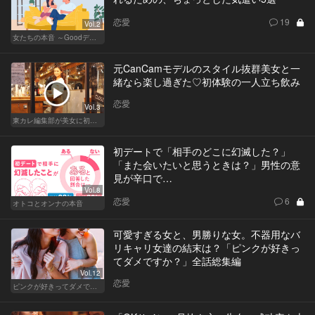
恋愛
19
Vol.2
女たちの本音 ～Goodデート／Badデート～
元CanCamモデルのスタイル抜群美女と一
緒なら楽し過ぎた♡初体験の一人立ち飲み
恋愛
Vol.3
東カレ編集部が美女に初体験させてみた
初デートで「相手のどこに幻滅した？」
「また会いたいと思うときは？」男性の意
見が辛口で…
Vol.8
恋愛
6
オトコとオンナの本音
可愛すぎる女と、男勝りな女。不器用なバ
リキャリ女達の結末は？「ピンクが好きっ
てダメですか？」全話総集編
Vol.12
恋愛
ピンクが好きってダメですか？