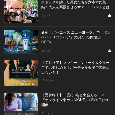
白ドレスを纏った美女たちが六本木に集
結！大人を高揚させるサマーイベントとは
グルメ
新宿『バーニーズ ニューヨーク』で「ボン
ベイ・サファイア」のBarが期間限定
OPEN！
グルメ
【受付終了】マンツーマントーク＆グルー
プでも楽しめる！バーチャル会場で素敵な
出会いを！
イベント
【受付終了】一度に6名と出会える！？
『オンライン東カレNIGHT』1月29日(金)
開催
Vol.23
イベント
オンライン東カレNIGHT イベント募集