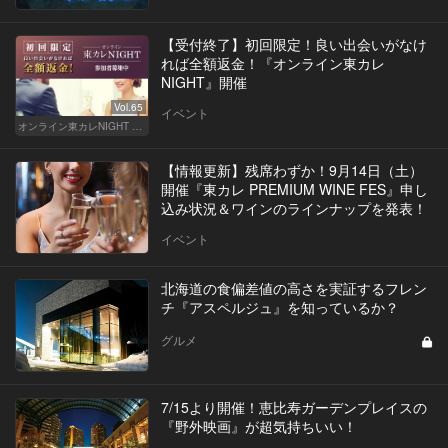
【受付終了】初回限定！良い出会いがなけ
れば全額返金！『オンライン東カレ
NIGHT』開催
Vol.65
イベント
オンライン東カレNIGHT イベント募集
【情報更新】残席わずか！9月14日（土）
開催『東カレ PREMIUM WINE FES』申し
込み状況＆ワインのラインナップを発表！
イベント
北海道の食偏差値の高さを実証するフレン
チ『アスペルジュ』を知っているか？
グルメ
7/15より開催！恵比寿ガーデンプレイスの
『野外映画』が超気持ちいい！