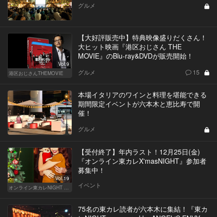
グルメ
【大好評販売中】特典映像盛りだくさん！
大ヒット映画『港区おじさん THE
MOVIE』のBlu-ray&DVDが販売開始！
Vol.9
グルメ
15
港区おじさんTHEMOVIE
本場イタリアのワインと料理を堪能できる
期間限定イベントが六本木と恵比寿で開
催！
グルメ
【受付終了】年内ラスト！12月25日(金)
『オンライン東カレX'masNIGHT』参加者
募集中！
Vol.19
イベント
オンライン東カレNIGHT イベント募集
75名の東カレ読者が六本木に集結！『東カ