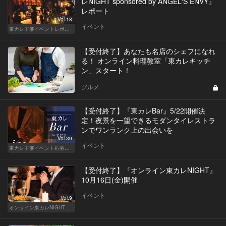
レNIGHT sponsored by ANGEL‘S ENVY』
レポート
Vol.18
イベント
東カレ主催イベントレポート
【受付終了】あなたも名店のシェフになれ
る！ オンライン料理教室「東カレキッチ
ン」スタート！
グルメ
【受付終了】『東カレBar』5/22開催決
定！夜景を一望できるモダンタイレストラ
ンでワンランク上の出会いを
Vol.39
イベント
東カレ主催イベント応募詳細記事一覧
【受付終了】『オンライン東カレNIGHT』
10月16日(金)開催
イベント
Vol.9
オンライン東カレNIGHT イベント募集