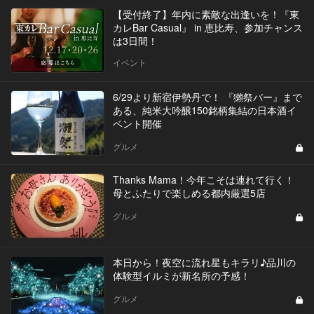
【受付終了】年内に素敵な出逢いを！『東
カレBar Casual』 in 恵比寿、参加チャンス
は3日間！
イベント
6/29より新宿伊勢丹で！ 『獺祭バー』まで
ある、純米大吟醸150銘柄集結の日本酒イ
ベント開催
グルメ
Thanks Mama！今年こそは連れて行く！
母とふたりで楽しめる都内厳選5店
グルメ
本日から！夜空に流れ星もキラリ♪品川の
体験型イルミが新名所の予感！
グルメ