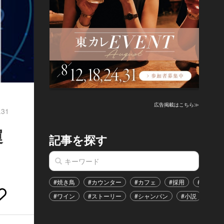
広告掲載はこちら≫
.31
運
記事を探す
#焼き鳥
#カウンター
#カフェ
#採用
#恋愛
#ワイン
#ストーリー
#シャンパン
#小説
#イ