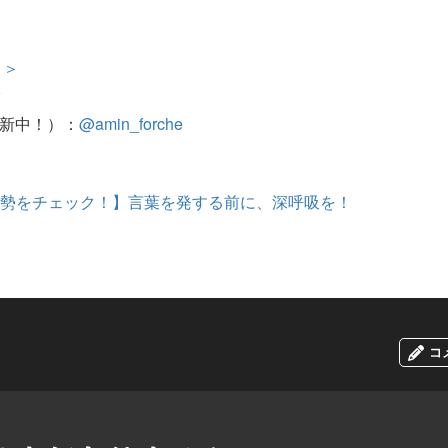
＞＞
r
更新中！）：
@amin_forche
の運勢をチェック！】言葉を発する前に、深呼吸を！
コ