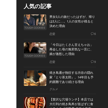
人気の記事
男女3人の旅だったはずが、帰り
は2人に…。1人の女性が残ると
Vol.74
決めた理由
TOUGH COOKIES
恋愛
6
「今日はたくさん甘えちゃお」
再会した母の無邪気な一言に、
Vol.73
娘が激怒した理由
TOUGH COOKIES
恋愛
9
焼き鳥通が熱狂する渋谷の隠れ
家『とり茶太郎』。14年目も予
約困難であり続ける理由
グルメ
【贅沢な穴場ランチ】本店では
大行列の焼き鳥丼が並ばずに食