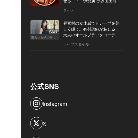
せる！？『伊勢廣 赤坂山王店』
へ
グルメ
異素材の立体感でドレープを美
しく纏う。有村架純が魅せる、
Vol.53
大人のオールブラックコーデ
東カレ女子の作り方
ライフスタイル
公式SNS
Instagram
X