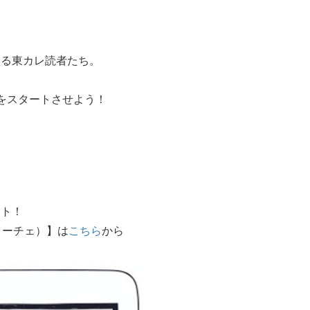
いる東カレ読者たち。
をスタートさせよう！
。
ート！
ォーチェ）】は
こちら
から