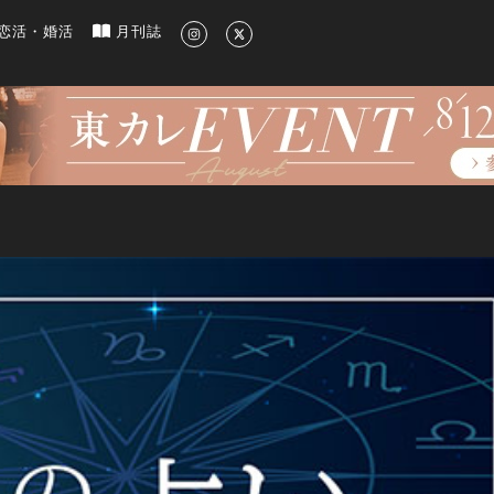
新のグルメ、洗練されたライフスタイル情報
恋活・婚活
月刊誌