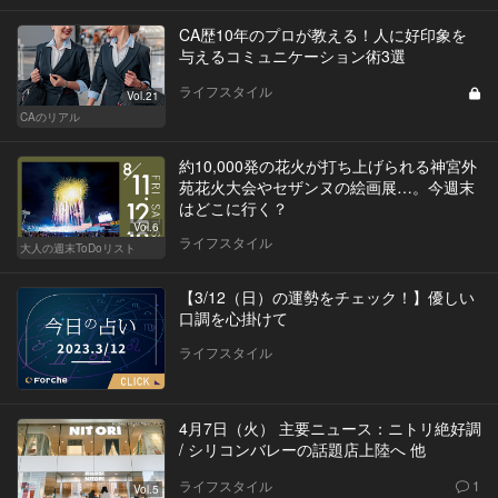
CA歴10年のプロが教える！人に好印象を
与えるコミュニケーション術3選
ライフスタイル
Vol.21
CAのリアル
約10,000発の花火が打ち上げられる神宮外
苑花火大会やセザンヌの絵画展…。今週末
はどこに行く？
Vol.6
ライフスタイル
大人の週末ToDoリスト
【3/12（日）の運勢をチェック！】優しい
口調を心掛けて
ライフスタイル
4月7日（火） 主要ニュース：ニトリ絶好調
/ シリコンバレーの話題店上陸へ 他
ライフスタイル
1
Vol.5