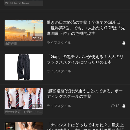
World Trend News
驚きの日本経済の実態！全体でのGDPは
「世界第3位」でも、1人あたりGDPは「先
進国最下位」の危機的現実
Vol.12
ライフスタイル
東洋経済
「Gap」の黒チノパンが使える！大人のリ
ラックススタイルにぴったりの１本
ライフスタイル
“超富裕層”だけが通うことのできる、ボー
ディングスクールの実態
ライフスタイル
18
Vol.15
現代の“教育・お受験”リアルドキュメント
「ナルシストはどっちですかね？」鍛え上