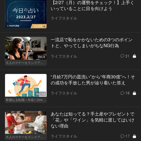
【2/27（月）の運勢をチェック！】上手く
いっていることに目を向けよう
ライフスタイル
一流店で恥をかかないための3つのポイン
トと、やってしまいがちなNG行為
ライフスタイル
31
Vol.3
大人のマナーをランクアップせよ
“月給7万円の皿洗い”から“年商30億”へ！そ
の成功を手放した男が辿り着いた答え
ライフスタイル
18
Vol.13
華麗なる転職～年収1,000万超の道～
あなたは知ってる？手土産やプレゼントで
「花」や「ワイン」を気軽に渡してはいけ
ない理由
Vol.4
ライフスタイル
17
大人のマナーをランクアップせよ