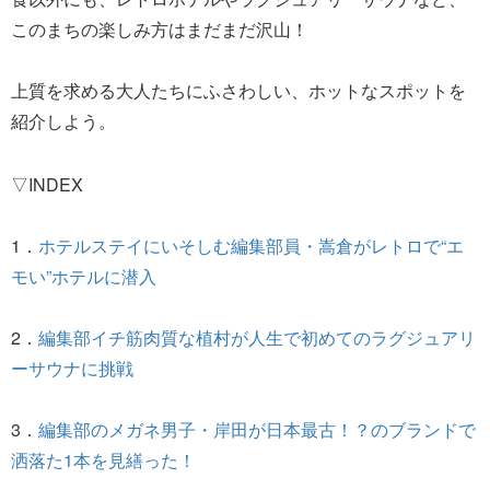
このまちの楽しみ方はまだまだ沢山！
上質を求める大人たちにふさわしい、ホットなスポットを
紹介しよう。
▽INDEX
1．
ホテルステイにいそしむ編集部員・嵩倉がレトロで“エ
モい”ホテルに潜入
2．
編集部イチ筋肉質な植村が人生で初めてのラグジュアリ
ーサウナに挑戦
3．
編集部のメガネ男子・岸田が日本最古！？のブランドで
洒落た1本を見繕った！