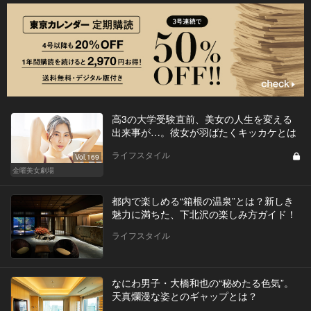
高3の大学受験直前、美女の人生を変える
出来事が…。彼女が羽ばたくキッカケとは
ライフスタイル
Vol.169
金曜美女劇場
都内で楽しめる“箱根の温泉”とは？新しき
魅力に満ちた、下北沢の楽しみ方ガイド！
ライフスタイル
なにわ男子・大橋和也の“秘めたる色気”。
天真爛漫な姿とのギャップとは？