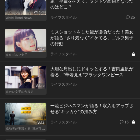
家・早慶を抑えて、ダントツ高額となった
のはどこ？
Vol.170
ライフスタイル
25
World Trend News
ミスショットをした後が勝負だった！美女
が語る “さり気なく”イケてる、ゴルフ男子
の行動
Vol.7
ライフスタイル
東京ゴルフ女子
大胆な肩出しにドキッとする！吉岡里帆が
着る、“華奢見え”ブラックワンピース
ライフスタイル
Vol.19
東カレ女子の作り方
一流ビジネスマンが語る！収入をアップさ
せる“キッカケ”の掴み方
ライフスタイル
15
Vol.6
成功者が実践する “稼ぎ生活”