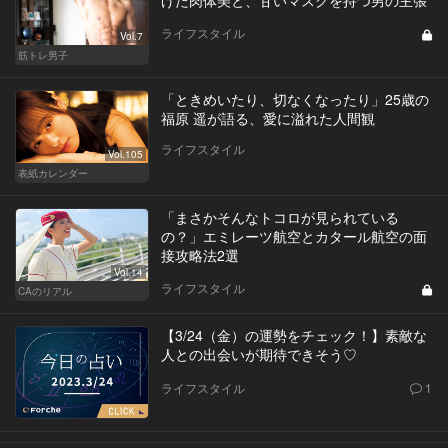
げた肉体美と、甘いマスクを持つ男の主張
ライフスタイル
Vol.7
筋トレ男子
「ときめいたり、切なくなったり」25歳の
福原 遥が語る、愛に溢れた人間観
ライフスタイル
Vol.105
表紙カレンダー
「まさかそんなトコロが見られている
の？」エミレーツ航空とカタール航空の面
接攻略法2選
Vol.14
ライフスタイル
CAのリアル
【3/24（金）の運勢をチェック！】素敵な
人との出会いが期待できそう♡
ライフスタイル
1