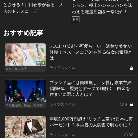
とさせる！川口春奈が着る、大
ション。極上のシャンパンを味
人のドレスコーデ
わえる厳選店舗を一挙紹介！
PR
おすすめ記事
ふんわり笑顔が可愛らしい、清楚な美女が
降臨！ベストスコア81を誇る彼女の素顔と
は
Vol.9
ライフスタイル
東京ゴルフ女子
ブランド品には興味無し、女性は専業主婦
傾向etc. 歴史とデータで紐解く、白金を
住まいに選ぶ人とは？
Vol.2
ライフスタイル
6
高級住宅街「白金」の真実
年収2,000万円超え“リッチ世帯”は日本に何
パーセント？厚労省の大調査で明らかに！
ライフスタイル
32
Vol.79