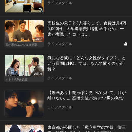
ライフスタイル
高校生の息子と3人暮らしで、食費は月4万
5,000円。大学進学費用を貯めるため、一
家が実践したコトは…
Vol.7
ライフスタイル
我が家のエンジェル係数
気になる彼に「どんな女性がタイプ？」と
いう質問はNG。では、なんて聞くのが正
解？
Vol.26
ライフスタイル
オトナの5分読書
【動画あり】艶っぽく見つめられて、目が
離せない…。高橋文哉が魅せた“男の色気”
ライフスタイル
東京都が公開した「私立中学の学費」御三