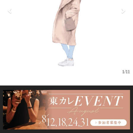
選
1/11
ッ