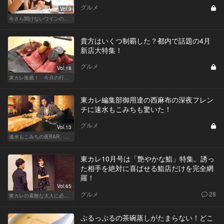
グルメ
Vol.9
今さら聞けないワインの基礎知識
貴方はいくつ制覇した？都内で話題の4月
新店大特集！
グルメ
Vol.18
東カレ推薦！ 今月の行くべき店
東カレ編集部御用達の西麻布の深夜フレン
チに速水もこみちも驚いた！
グルメ
Vol.13
速水もこみちの夜BAR、夜メシ、夜レシピ
東カレ10月号は「艶やかな鮨」特集。誘っ
た相手を絶対に喜ばせる鮨店だけを完全網
羅！
Vol.65
グルメ
28
東カレの素敵な大人に必要なこと
ぷるっぷるの茶碗蒸しがたまらない！どこ