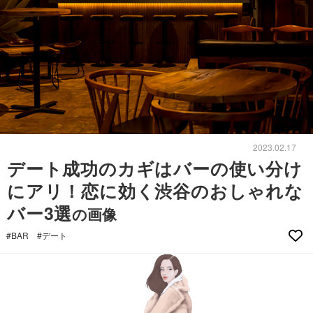
2023.02.17
デート成功のカギはバーの使い分け
にアリ！恋に効く渋谷のおしゃれな
バー3選
の画像
#BAR
#デート