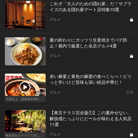
これぞ「大人のための隠れ家」だ！サプラ
イズのある隠れ家デート店特集10選
グルメ
夏の終わりにガッツリ生姜焼きでバテ防
止！都内で厳選した名店グルメ4選
グルメ
赤い麻婆と黄色の麻婆の食べくらべ！ビリ
っと辛いけど旨味も深い絶品中華だ！
グルメ
3
Vol.6
大衆以上、超高級未満の絶品中華
【東京テラス完全版①】この夏外せない、
解放感たっぷりにビールが味わえる人気店
11選
Vol.1
グルメ
解放感あるテラスで楽しく飲める東京の人気店