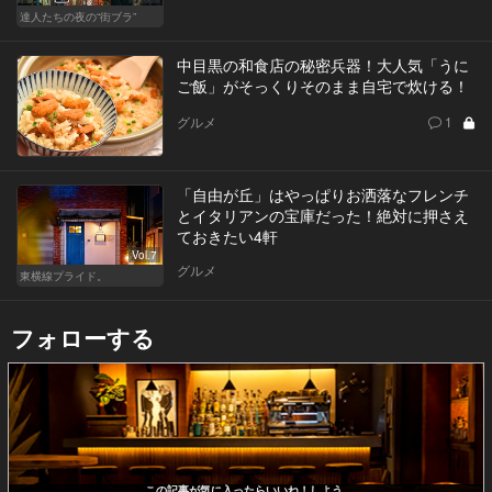
達人たちの夜の“街ブラ”
中目黒の和食店の秘密兵器！大人気「うに
ご飯」がそっくりそのまま自宅で炊ける！
グルメ
1
「自由が丘」はやっぱりお洒落なフレンチ
とイタリアンの宝庫だった！絶対に押さえ
ておきたい4軒
Vol.7
グルメ
東横線プライド。
フォローする
この記事が気に入ったらいいね！しよう