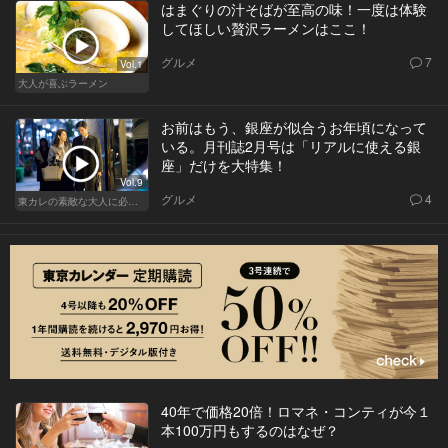
はまぐりの汁そばが至高の味！一度は体験
してほしい贅沢ラーメンはここ！
グルメ
7
Vol.1
大人が喜ぶラーメン
お前はもう、銀座が似合うお年頃になって
いる。月刊誌2月号は「リアルに使える銀
座」だけを大特集！
Vol.9
グルメ
4
東カレの素敵な大人に必要なこと
40年で価格20倍！ロマネ・コンティが今１
本100万円もするのはなぜ？