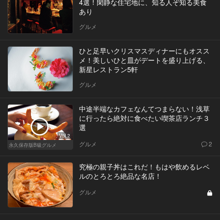
4選！閑静な住宅地に、知る人ぞ知る美食
あり
グルメ
ひと足早いクリスマスディナーにもオスス
メ！美しいひと皿がデートを盛り上げる、
新星レストラン5軒
グルメ
中途半端なカフェなんてつまらない！浅草
に行ったら絶対に食べたい喫茶店ランチ３
選
Vol.2
グルメ
2
永久保存版B級グルメ
究極の親子丼はこれだ！もはや飲めるレベ
ルのとろとろ絶品な名店！
グルメ