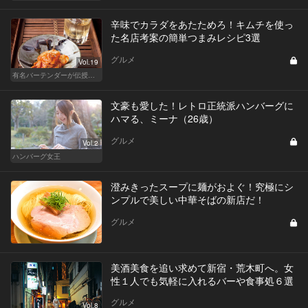
辛味でカラダをあたためろ！キムチを使っ
た名店考案の簡単つまみレシピ3選
グルメ
Vol.19
有名バーテンダーが伝授する簡単つまみレシピ
文豪も愛した！レトロ正統派ハンバーグに
ハマる、ミーナ（26歳）
グルメ
Vol.2
ハンバーグ女王
澄みきったスープに麺がおよぐ！究極にシ
ンプルで美しい中華そばの新店だ！
グルメ
美酒美食を追い求めて新宿・荒木町へ。女
性１人でも気軽に入れるバーや食事処６選
グルメ
Vol.8