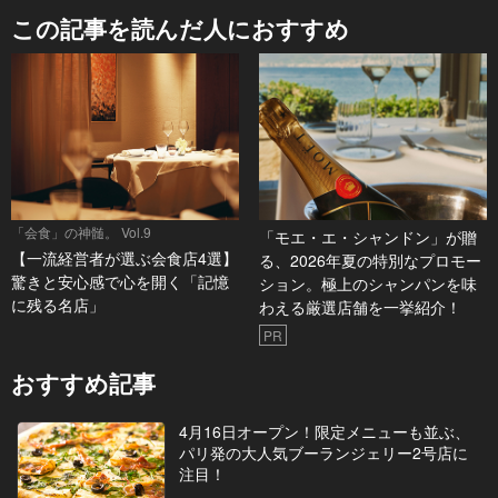
この記事を読んだ人におすすめ
「会食」の神髄。 Vol.9
「モエ・エ・シャンドン」が贈
【一流経営者が選ぶ会食店4選】
る、2026年夏の特別なプロモー
驚きと安心感で心を開く「記憶
ション。極上のシャンパンを味
に残る名店」
わえる厳選店舗を一挙紹介！
PR
おすすめ記事
4月16日オープン！限定メニューも並ぶ、
パリ発の大人気ブーランジェリー2号店に
注目！