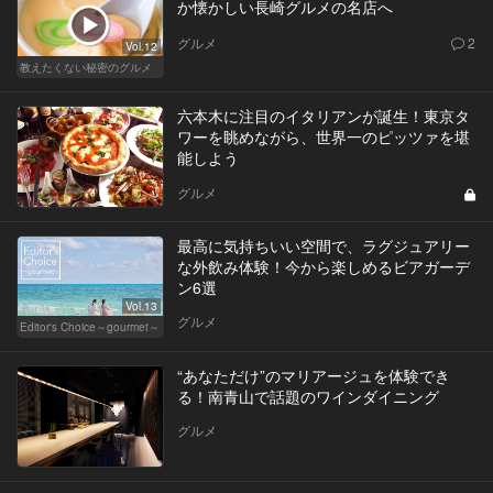
か懐かしい長崎グルメの名店へ
グルメ
2
Vol.12
教えたくない秘密のグルメ
六本木に注目のイタリアンが誕生！東京タ
ワーを眺めながら、世界一のピッツァを堪
能しよう
グルメ
最高に気持ちいい空間で、ラグジュアリー
な外飲み体験！今から楽しめるビアガーデ
ン6選
Vol.13
グルメ
Editor's Choice～gourmet～
“あなただけ”のマリアージュを体験でき
る！南青山で話題のワインダイニング
グルメ