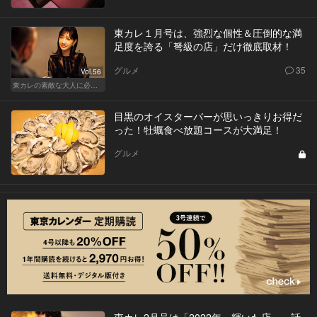
東カレ１月号は、強烈な個性＆圧倒的な満
足度を誇る「弩級の店」だけ徹底取材！
グルメ
35
Vol.56
東カレの素敵な大人に必要なこと
目黒のオイスターバーが思いっきりお得だ
った！牡蠣食べ放題コースが大満足！
グルメ
東カレ2月号は「2022年、輝いた店」。話