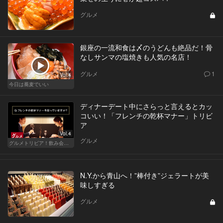
グルメ
銀座の一流和食は〆のうどんも絶品だ！骨
なしサンマの塩焼きも人気の名店！
グルメ
1
Vol.4
今日は蕎麦でいい
ディナーデート中にさらっと言えるとカッ
コいい！「フレンチの乾杯マナー」トリビ
ア
Vol.4
グルメ
グルメトリビア！飲み会やデートで会話のネタになるQ＆A
N.Y.から青山へ！”棒付き”ジェラートが美
味しすぎる
グルメ