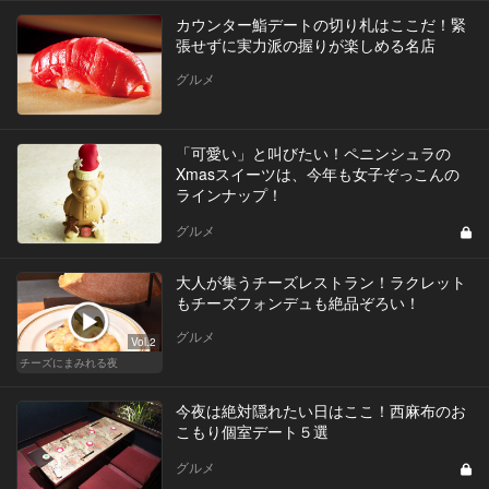
カウンター鮨デートの切り札はここだ！緊
張せずに実力派の握りが楽しめる名店
グルメ
「可愛い」と叫びたい！ペニンシュラの
Xmasスイーツは、今年も女子ぞっこんの
ラインナップ！
グルメ
大人が集うチーズレストラン！ラクレット
もチーズフォンデュも絶品ぞろい！
グルメ
Vol.2
チーズにまみれる夜
今夜は絶対隠れたい日はここ！西麻布のお
こもり個室デート５選
グルメ