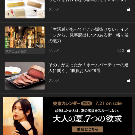
グルメ
「生活感があってどこか垢抜けない」イメ
ージから、見事脱出しつつある街・幡ヶ谷
の魅力
Vol.3
グルメ
2
東京ご近所探訪
その手があったか！ホームパーティーの達
人に聞く、"勝負おみや"8選
グルメ