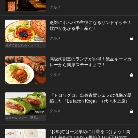
グルメ
絶対にホムパの主役になるサンドイッチ！
歓声があがる手土産だ！
グルメ
Vol.17
絶対に喜ばれるテッパン手土産
高級肉割烹のランチがお得！絶品キーマカ
レーから肉厚ステーキまで！
グルメ
『トロワグロ』出身古賀シェフの流儀が凝
縮した『La facon Koga』（代々木上原）
グルメ
Vol.22
東京カレンダー 至高の名店シリーズ
“お年賀”は一足早めに目星をつけよう！周
りと差を付けるなら桐箱入りが正解です。