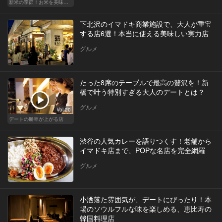
新米の季節！お米を美味しく味わえる和食店
下北沢のイマドキ商業施設で、大人が重宝
する店6選！本当に使える美味しい実力店
グルメ
たった8席のテーブルで最高の贅沢を！新
橋で叶う特別すぎる大人のデートとは？
グルメ
Vol.20
デートの勝率が上がる店
渋谷の人気カレーを語りつくす！老舗から
イマドキ店まで、POPな名店を完全網羅
グルメ
小洒落た雰囲気が、デートにぴったり！本
場のソウルフルな味を楽しめる、恵比寿の
韓国料理店