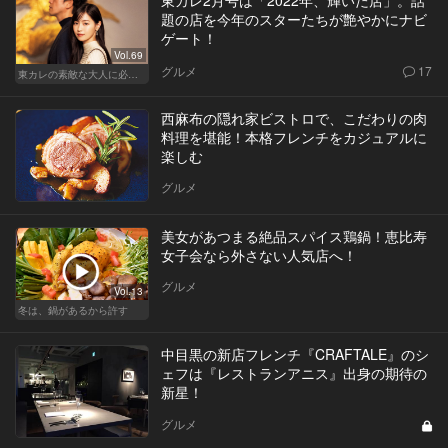
題の店を今年のスターたちが艶やかにナビ
ゲート！
Vol.69
グルメ
17
東カレの素敵な大人に必要なこと
西麻布の隠れ家ビストロで、こだわりの肉
料理を堪能！本格フレンチをカジュアルに
楽しむ
グルメ
美女があつまる絶品スパイス鶏鍋！恵比寿
女子会なら外さない人気店へ！
グルメ
Vol.13
冬は、鍋があるから許す
中目黒の新店フレンチ『CRAFTALE』のシ
ェフは『レストランアニス』出身の期待の
新星！
グルメ