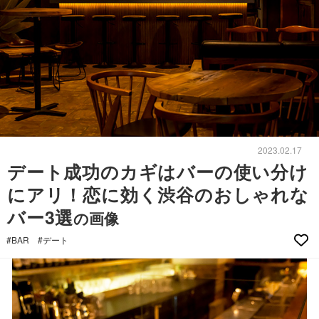
2023.02.17
デート成功のカギはバーの使い分け
にアリ！恋に効く渋谷のおしゃれな
バー3選
の画像
#BAR
#デート