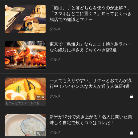
「鮨は、手と箸どちらを使うのが正解？」
「スマホはどこに置く？」知っておくべき
鮨店での知識とマナー
グルメ
東京で「鳥焼肉」ならここ！焼き鳥ラバー
なら絶対に押さえておくべき店3選
グルメ
一人でも入りやすい、サクッとおでんが流
行中！ハイセンスな大人が通う人気店4選
グルメ
Vol.6
おでんは大人デートにおすすめ！ふたりで温まろう
新米が12分で炊き上がる！名人に聞いた美
味しく自宅で炊くコツはコレだ！
グルメ
Vol.1