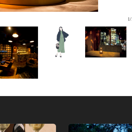
選曲は「ミュ
1/
のターンテ