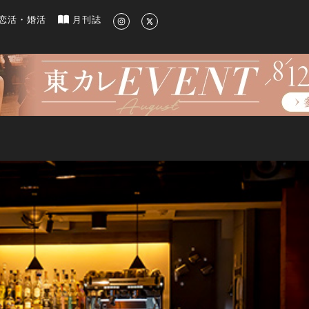
新のグルメ、洗練されたライフスタイル情報
恋活・婚活
月刊誌