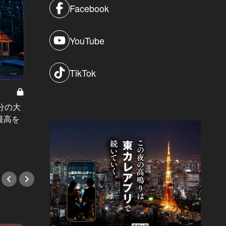
Facebook
YouTube
TikTok
記念日デートや大切な人と行きた
い“リュクス”な最旬レストラン。感
渋谷駅
分の大
度高めなオトナも唸る６店
ワイト
最高を
#新店情報
ニュー
#新店