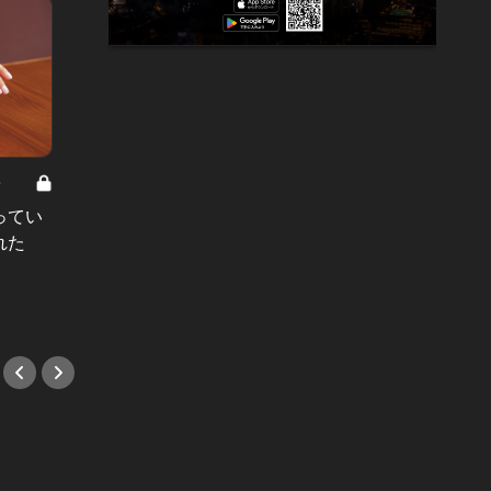
8
男と女の答えあわせ【A】 Vol.308
ってい
結婚願望ゼロだった27歳男性が、交
れた
際2年で突然プロポーズ。彼の心が
変わった“理由”とは
#小説