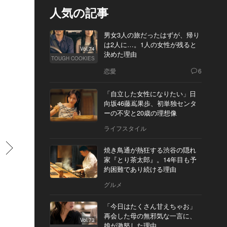
人気の記事
男女3人の旅だったはずが、帰り
は2人に…。1人の女性が残ると
Vol.74
決めた理由
TOUGH COOKIES
恋愛
6
「自立した女性になりたい」日
向坂46藤嶌果歩、初単独センタ
ーの不安と20歳の理想像
ライフスタイル
すすむ
焼き鳥通が熱狂する渋谷の隠れ
家『とり茶太郎』。14年目も予
約困難であり続ける理由
グルメ
「今日はたくさん甘えちゃお」
再会した母の無邪気な一言に、
Vol.73
娘が激怒した理由