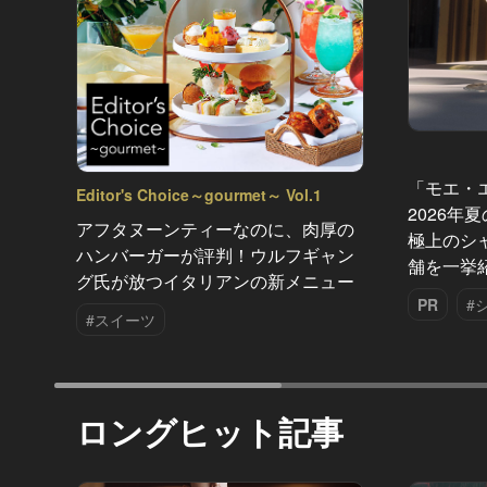
「モエ・
Editor's Choice～gourmet～ Vol.1
2026年
アフタヌーンティーなのに、肉厚の
極上のシ
ハンバーガーが評判！ウルフギャン
舗を一挙
グ氏が放つイタリアンの新メニュー
PR
#
#スイーツ
ロングヒット記事