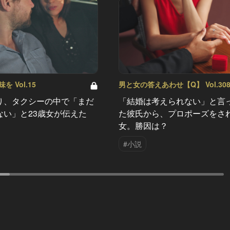
 Vol.15
男と女の答えあわせ【Q】 Vol.30
り、タクシーの中で「まだ
「結婚は考えられない」と言
ない」と23歳女が伝えた
た彼氏から、プロポーズをさ
女。勝因は？
#小説