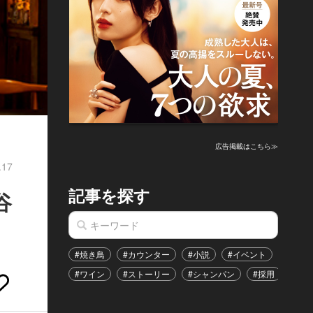
広告掲載はこちら≫
.17
記事を探す
谷
#焼き鳥
#カウンター
#小説
#イベント
#港区
#ワイン
#ストーリー
#シャンパン
#採用
#恋