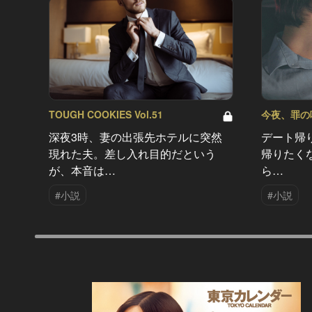
TOUGH COOKIES Vol.51
今夜、罪の味を
深夜3時、妻の出張先ホテルに突然
デート帰
現れた夫。差し入れ目的だという
帰りたく
が、本音は…
ら…
#小説
#小説