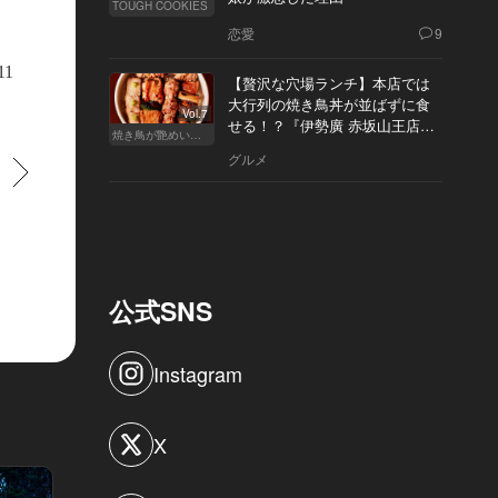
TOUGH COOKIES
恋愛
9
ージックセレクター」と呼ばれる豊富な知識を持つスタッフが担当。「LINN
11
【贅沢な穴場ランチ】本店では
ーブルが温かな音を奏でる
大行列の焼き鳥丼が並ばずに食
Vol.7
せる！？『伊勢廣 赤坂山王店』
焼き鳥が艶めいてきた
へ
グルメ
すすむ
公式SNS
Instagram
X