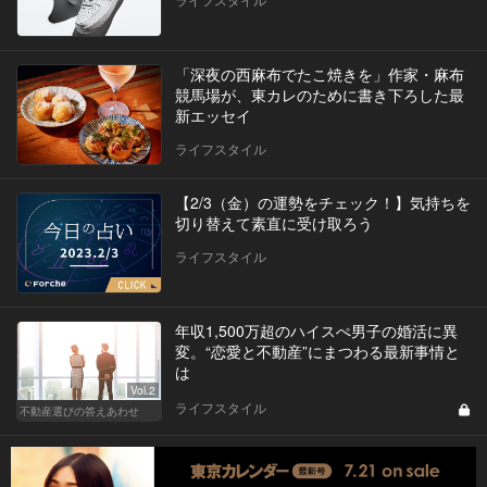
「深夜の西麻布でたこ焼きを」作家・麻布
競馬場が、東カレのために書き下ろした最
新エッセイ
ライフスタイル
【2/3（金）の運勢をチェック！】気持ちを
切り替えて素直に受け取ろう
ライフスタイル
年収1,500万超のハイスぺ男子の婚活に異
変。“恋愛と不動産”にまつわる最新事情と
は
Vol.2
ライフスタイル
不動産選びの答えあわせ