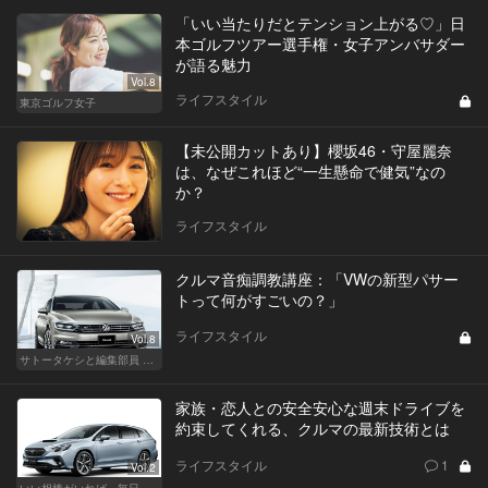
「いい当たりだとテンション上がる♡」日
本ゴルフツアー選手権・女子アンバサダー
が語る魅力
Vol.8
ライフスタイル
東京ゴルフ女子
【未公開カットあり】櫻坂46・守屋麗奈
は、なぜこれほど“一生懸命で健気”なの
か？
ライフスタイル
クルマ音痴調教講座：「VWの新型パサー
トって何がすごいの？」
ライフスタイル
Vol.8
サトータケシと編集部員 船山の"CAR GENTSへの道"
家族・恋人との安全安心な週末ドライブを
約束してくれる、クルマの最新技術とは
ライフスタイル
1
Vol.2