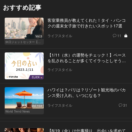
おすすめ記事
客室乗務員が教えてくれた！タイ・バンコ
クの週末女子旅で行きたいスポット17選
ライフスタイル
11
Vol.3
休日ジェットセッター【厳選スポット編】
【1/11（水）の運勢をチェック！】ペース
を乱されることが多くてイラっとしそう…
ライフスタイル
ハワイは？バリは？リゾート観光地のバカ
ンス受け入れ、いつになる？
ライフスタイル
31
Vol.103
World Trend News
【8/19（金）は仕事帰り、出会いを求めて