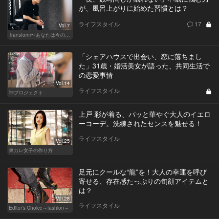
が、風呂上がりに始めた習慣とは？
ライフスタイル
17
Vol.7
Transform〜あなたは今の自分に満足してますか？〜
「シェアハウスで出会い、恋に落ちまし
た」31歳・婚活美女が語った、共同生活で
の恋愛事情
Vol.14
ライフスタイル
神プロジェクト
上戸 彩が着る、パッと華やぐ大人のイエロ
ーコーデ。洗練されたセンスを魅せる！
ライフスタイル
Vol.25
東カレ女子の作り方
足元にクールな“龍”を！大人の幸運を呼び
寄せる、存在感たっぷりの旬顔アイテムと
は？
Vol.28
ライフスタイル
Editor's Choice～fashion～