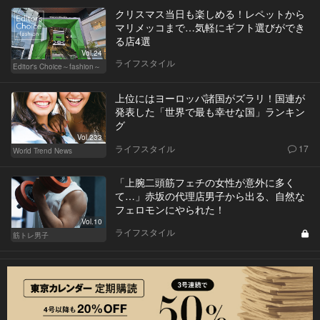
クリスマス当日も楽しめる！レペットから
マリメッコまで…気軽にギフト選びができ
る店4選
Vol.24
ライフスタイル
Editor's Choice～fashion～
上位にはヨーロッパ諸国がズラリ！国連が
発表した「世界で最も幸せな国」ランキン
グ
Vol.233
ライフスタイル
17
World Trend News
「上腕二頭筋フェチの女性が意外に多く
て…」赤坂の代理店男子から出る、自然な
フェロモンにやられた！
Vol.10
ライフスタイル
筋トレ男子