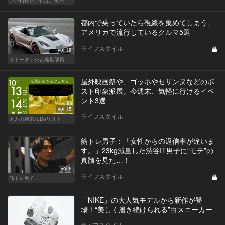
いい相棒がいれば、毎日が楽しい。クルマがあるとできること
都内で乗っていたら視線を集めてしまう、
アメリカで流行しているクルマ5選
ライフスタイル
Vol.18
サトータケシと編集部員 船山の"CAR GENTSへの道"
屋外映画祭や、ゴッホやセザンヌなどのポ
スト印象派展。今週末、気軽に行けるイベ
ント3選
Vol.15
ライフスタイル
大人の週末ToDoリスト
筋トレ男子：「女性からの返信率が違いま
す。」23kg減量した渋谷IT男子に“モテ”の
真髄を見た…！
Vol.9
ライフスタイル
筋トレ男子
「NIKE」の大人気モデルから新作が登
場！“美しく履き続けられる”白スニーカー
ライフスタイル