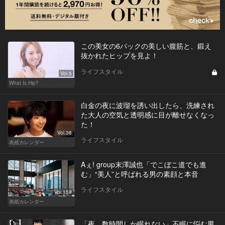
この美女の6パックの美しい腹筋と、鍛え
抜かれたヒップを見よ！
ライフスタイル
Vol.5
What Is Hip?
白金の夜に波瑠を誘い出したら、洗練され
た大人の空気と透明感に目が離せなくなっ
た！
Vol.38
ライフスタイル
表紙カレンダー
Aぇ! group末澤誠也「でこぼこ道でも進
む」“美人”と呼ばれる男の素顔と本音
ライフスタイル
Vol.159
表紙カレンダー
「夜、数時間しか眠れない」不眠に悩む男