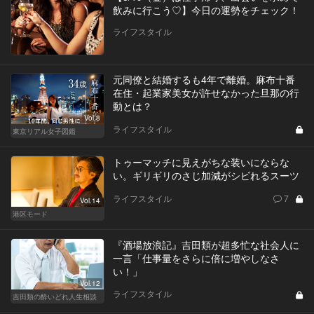
飲みに行こう♡】今日の運勢をチェック！
ライフスタイル
元同僚と結婚するも4年で離婚。麻布十番
在住・起業家美女が許せなかった旦那の行
動とは？
Vol.8
ライフスタイル
東京リアル女子図鑑
トゥーマッチに見えがちな装いにならな
い。ギリギリのさじ加減がシビれるスーツ
ライフスタイル
7
Vol.14
港区モード
『酒場放浪記』吉田類が超多忙な社会人に
一言「仕事量をさらに倍に増やしなさ
い！」
Vol.12
ライフスタイル
吉田類の酔いどれ人生相談