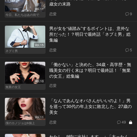
歳女の末路
Vol.11
恋愛
9
今日、私たちはあの街で
男が女を“値踏み”するポイントは、意外な
所だった！？明日で最終話「ネブミ男」総
集編
Vol.15
恋愛
5
ネブミ男
「働かない」と決めた、34歳・高学歴・無
職美女の行く末は？明日で最終話！「無業
の女王」総集編
Vol.10
恋愛
無業の女王
「なんであんなオバさんがいいのよ！」男
を巡って30代の年上女に敗北した、27歳の
美女
Vol.11
恋愛
49
僕のカノジョは6個上
わたし、9時に出社します。：「太ったん