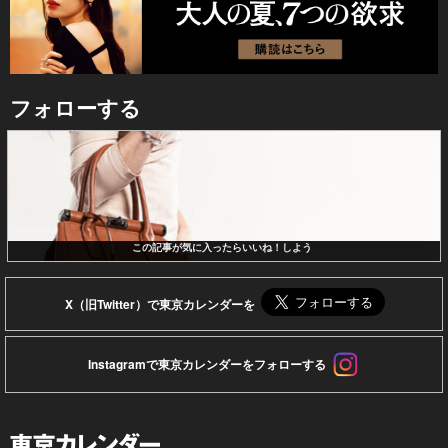
フォローする
この記事が気に入ったらいいね！しよう
X（旧Twitter）で東京カレンダーを
Instagramで東京カレンダーをフォローする