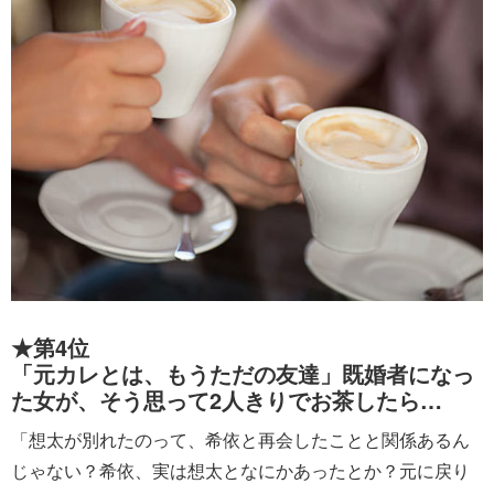
★第4位
「元カレとは、もうただの友達」既婚者になっ
た女が、そう思って2人きりでお茶したら…
「想太が別れたのって、希依と再会したことと関係あるん
じゃない？希依、実は想太となにかあったとか？元に戻り