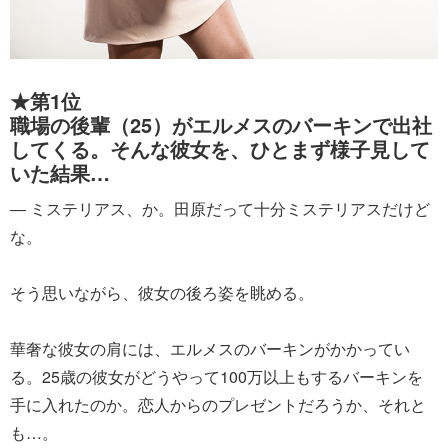
★第1位
職場の後輩（25）がエルメスのバーキンで出社
してくる。そんな彼女を、ひとまず様子見して
いた結果…
― ミステリアス、か。田原だって十分ミステリアスだけど
な。
そう思いながら、彼女の後ろ姿を眺める。
華奢な彼女の肩には、エルメスのバーキンがかかってい
る。25歳の彼女がどうやって100万以上もするバーキンを
手に入れたのか。恋人からのプレゼントだろうか、それと
も…。