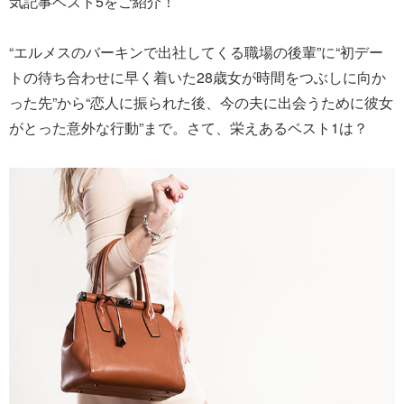
気記事ベスト5をご紹介！
“エルメスのバーキンで出社してくる職場の後輩”に“初デー
トの待ち合わせに早く着いた28歳女が時間をつぶしに向か
った先”から“恋人に振られた後、今の夫に出会うために彼女
がとった意外な行動”まで。さて、栄えあるベスト1は？