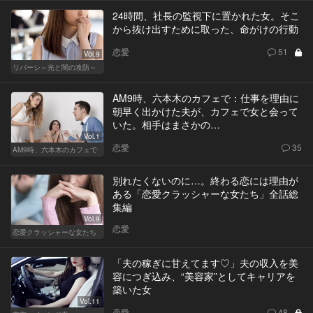
24時間、社長の監視下に置かれた女。そこ
から抜け出すために取った、命がけの行動
恋愛
51
Vol.9
リバーシ～光と闇の攻防～
AM9時、六本木のカフェで：仕事を理由に
朝早く出かけた夫が、カフェで女と会って
いた。相手はまさかの…
Vol.1
恋愛
35
AM9時、六本木のカフェで
別れたくないのに…。終わる恋には理由が
ある「恋愛クラッシャーな女たち」全話総
集編
Vol.9
恋愛
恋愛クラッシャーな女たち
「夫の稼ぎに甘えてます♡」夫の収入を美
容につぎ込み、“美容家”としてキャリアを
築いた女
Vol.11
恋愛
48