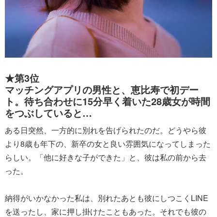
★第3位
マッチングアプリの男性と、恵比寿で初デー
ト。待ち合わせに15分早く着いた28歳女が時間
をつぶしていると…
ある日突然、一方的に別れを告げられたのだ。どうやら彼
より8歳も年下の、新卒の女と良い雰囲気になってしまった
らしい。「他に好きな子ができた」と、彼は私の前から去
った。
納得がいかなかった私は、別れたあとも彼にしつこくLINE
を送ったし、家に押し掛けたこともあった。それでも彼の