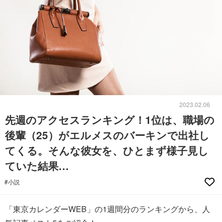
2023.02.06
先週のアクセスランキング！1位は、職場の
後輩（25）がエルメスのバーキンで出社し
てくる。そんな彼女を、ひとまず様子見し
ていた結果…
#小説
「東京カレンダーWEB」の1週間分のランキングから、人