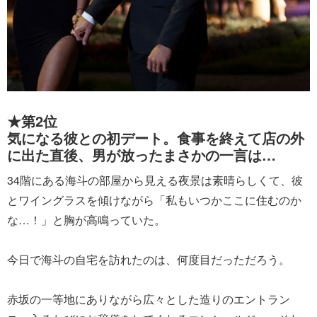
★第2位
気になる彼との初デート。食事を終えて店の外
に出た直後、男が放ったまさかの一言は…
34階にある海斗の部屋から見える夜景は素晴らしくて、彼
とワイングラスを傾けながら「私もいつかここに住むのか
な…！」と胸が高鳴っていた。
今日で海斗の自宅を訪れたのは、何度目だっただろう。
赤坂の一等地にありながら広々とした造りのエントラン