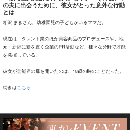
の夫に出会うために、彼女がとった意外な行動
とは
相沢 まきさん。幼稚園児の子どもがいるママだ。
現在は、タレント業のほか美容商品のプロデュースや、地
元・新潟に籍を置く企業のPR活動など、様々な分野で才能
を発揮している。
彼女が芸能界の扉を開いたのは、18歳の時のことだった。
続きは
こちら