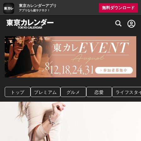
東京カレンダーアプリ
無料ダウンロード
アプリなら超サクサク！
グルメ情報・プレミアムレストラン予約サイト
トップ
プレミアム
グルメ
恋愛
ライフスタ