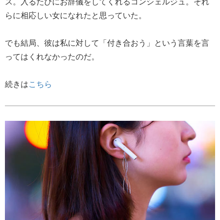
ス。入るたびにお辞儀をしてくれるコンシェルジュ。それ
らに相応しい女になれたと思っていた。
でも結局、彼は私に対して「付き合おう」という言葉を言
ってはくれなかったのだ。
続きは
こちら