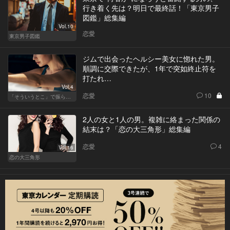
行き着く先は？明日で最終話！「東京男子
図鑑」総集編
Vol.10
恋愛
東京男子図鑑
ジムで出会ったヘルシー美女に惚れた男。
順調に交際できたが、1年で突如終止符を
打たれ…
Vol.4
恋愛
10
「そういうとこ」で振られる男
2人の女と1人の男。複雑に絡まった関係の
結末は？「恋の大三角形」総集編
恋愛
4
Vol.16
恋の大三角形