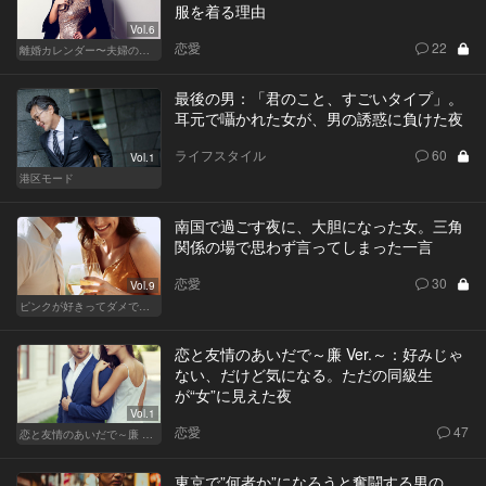
服を着る理由
Vol.6
恋愛
22
離婚カレンダー〜夫婦の正しい終わり方〜
最後の男：「君のこと、すごいタイプ」。
耳元で囁かれた女が、男の誘惑に負けた夜
ライフスタイル
60
Vol.1
港区モード
南国で過ごす夜に、大胆になった女。三角
関係の場で思わず言ってしまった一言
恋愛
30
Vol.9
ピンクが好きってダメですか？
恋と友情のあいだで～廉 Ver.～：好みじゃ
ない、だけど気になる。ただの同級生
が“女”に見えた夜
Vol.1
恋愛
47
恋と友情のあいだで～廉 Ver.～
東京で”何者か”になろうと奮闘する男の、