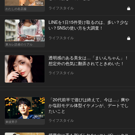
Vol.4
ライフスタイル
わたしの名店服
LINEを1日15件受け取るのは、多い？少な
い？SNSの使い方を大調査！
ライフスタイル
Vol.4
東カレ読者のリアル
透明感のある美女は…「まいんちゃん」！
想定外の色気に翻弄されてときめいた！
ライフスタイル
「20代前半で遊びは終えて、今は…」爽や
か塩顔モデル体型イケメンが、デートでし
たいこと
Vol.20
ライフスタイル
東彼男子