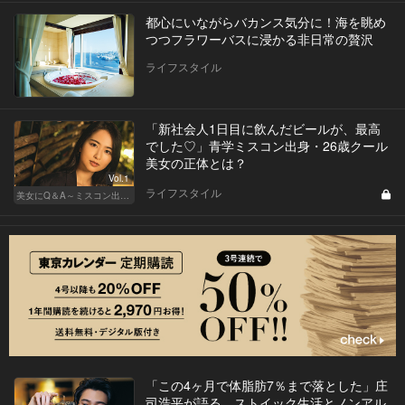
都心にいながらバカンス気分に！海を眺め
つつフラワーバスに浸かる非日常の贅沢
ライフスタイル
「新社会人1日目に飲んだビールが、最高
でした♡」青学ミスコン出身・26歳クール
美女の正体とは？
Vol.1
ライフスタイル
美女にQ＆A～ミスコン出身者の幸福論～
「この4ヶ月で体脂肪7％まで落とした」庄
司浩平が語る、ストイック生活とノンアル