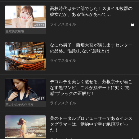
高校時代はチア部でした！スタイル抜群の
彼女だが、ある悩みがあって…
ライフスタイル
Vol.152
金曜美女劇場
なにわ男子・西畑大吾が醸し出すセンター
の品格。“固執しない”意味とは
ライフスタイル
デコルテを美しく魅せる、芳根京子が着こ
なす黒ワンピ。これが鮨デートに効く“艶
感”ブラックの正解だ！
Vol.37
ライフスタイル
東カレ女子の作り方
美のトータルプロデューサーであるインス
タグラマーは、婚約中で幸せ絶頂期だっ
た！
Vol.8