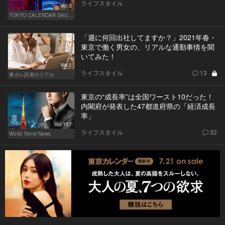
ライフスタイル
Vol.3
TOKYO CALENDAR SAUNA CLUB ― トウカレ サウナクラブ ―
「週に何回出社してますか？」2021年春・
東京で働く男女の、リアルな通勤事情を聞
いてみた！
Vol.1
ライフスタイル
13
東カレ読者のリアル
東京の“成長率”は全国ワースト10だった！
内閣府が発表した47都道府県の「経済成長
率」
Vol.137
ライフスタイル
32
World Trend News