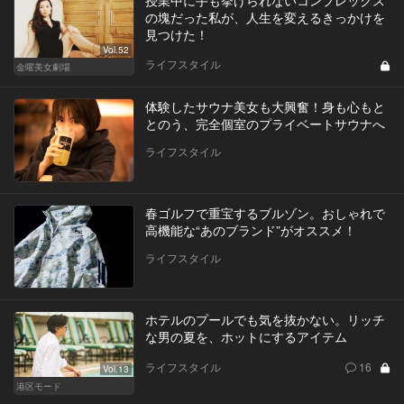
授業中に手も挙げられないコンプレックス
の塊だった私が、人生を変えるきっかけを
見つけた！
Vol.52
ライフスタイル
金曜美女劇場
体験したサウナ美女も大興奮！身も心もと
とのう、完全個室のプライベートサウナへ
ライフスタイル
春ゴルフで重宝するブルゾン。おしゃれで
高機能な“あのブランド”がオススメ！
ライフスタイル
ホテルのプールでも気を抜かない。リッチ
な男の夏を、ホットにするアイテム
ライフスタイル
16
Vol.13
港区モード