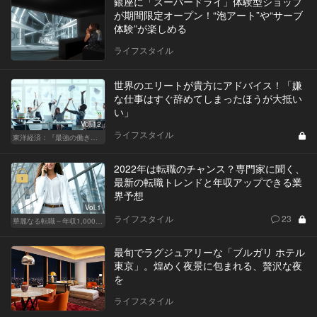
銀座に「スーパードライ」体験型ショップ
が期間限定オープン！“泡アート”や“サーブ
体験”が楽しめる
ライフスタイル
世界のエリートが貴方にアドバイス！「嫌
な仕事はすぐ辞めてしまったほうが大抵い
い」
Vol.12
ライフスタイル
東洋経済：『最強の働き方』『一流の育て方』
2022年は転職のチャンス？専門家に聞く、
最新の転職トレンドと年収アップできる業
界予想
Vol.1
ライフスタイル
23
華麗なる転職～年収1,000万超の道～
最旬でラグジュアリーな「ブルガリ ホテル
東京」。煌めく夜景に包まれる、贅沢な夜
を
ライフスタイル