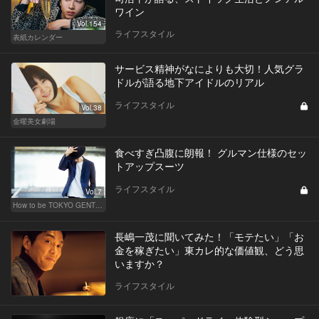
ワイン
Vol.154
ライフスタイル
表紙カレンダー
サービス精神がなによりも大切！人気グラ
ドルが語る地下アイドルのリアル
ライフスタイル
Vol.38
金曜美女劇場
食べすぎ凸腹に朗報！ グルマン仕様のセッ
トアップスーツ
ライフスタイル
Vol.7
How to be TOKYO GENTS 東京人よ、紳士たれ！
長嶋一茂に聞いてみた！「モテたい」「お
金を稼ぎたい」東カレ的な価値観、どう思
いますか？
ライフスタイル