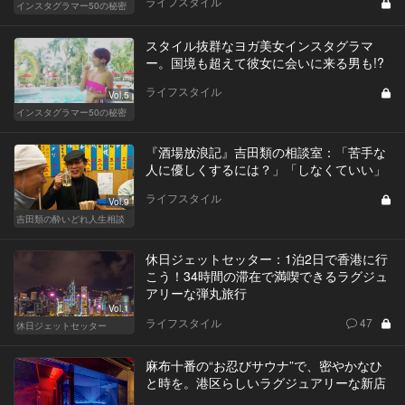
ライフスタイル
インスタグラマー50の秘密
スタイル抜群なヨガ美女インスタグラマ
ー。国境も超えて彼女に会いに来る男も!?
ライフスタイル
Vol.5
インスタグラマー50の秘密
『酒場放浪記』吉田類の相談室：「苦手な
人に優しくするには？」「しなくていい」
ライフスタイル
Vol.9
吉田類の酔いどれ人生相談
休日ジェットセッター：1泊2日で香港に行
こう！34時間の滞在で満喫できるラグジュ
アリーな弾丸旅行
Vol.1
ライフスタイル
47
休日ジェットセッター
麻布十番の“お忍びサウナ”で、密やかなひ
と時を。港区らしいラグジュアリーな新店