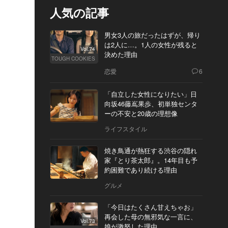
人気の記事
男女3人の旅だったはずが、帰り
は2人に…。1人の女性が残ると
Vol.74
決めた理由
TOUGH COOKIES
恋愛
6
「自立した女性になりたい」日
向坂46藤嶌果歩、初単独センタ
ーの不安と20歳の理想像
ライフスタイル
焼き鳥通が熱狂する渋谷の隠れ
家『とり茶太郎』。14年目も予
約困難であり続ける理由
グルメ
「今日はたくさん甘えちゃお」
再会した母の無邪気な一言に、
Vol.73
娘が激怒した理由