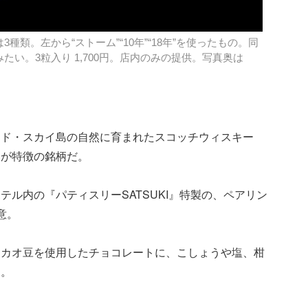
類。左から“ストーム”“10年”“18年”を使ったもの。同
い。3粒入り 1,700円。店内のみの提供。写真奥は
ンド・スカイ島の自然に育まれたスコッチウィスキー
いが特徴の銘柄だ。
ル内の『パティスリーSATSUKI』特製の、ペアリン
意。
カカオ豆を使用したチョコレートに、こしょうや塩、柑
る。