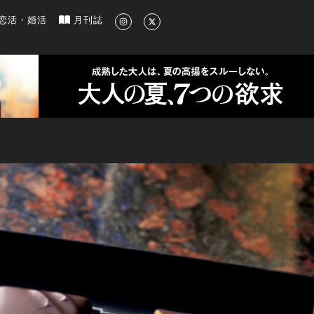
新のグルメ、洗練されたライフスタイル情報
恋活・婚活
月刊誌