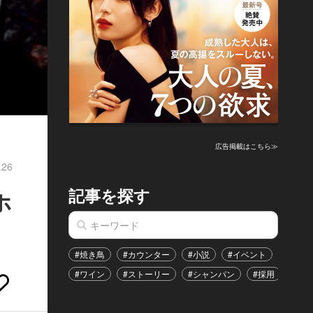
広告掲載はこちら≫
.26
記事を探す
ホ
#焼き鳥
#カウンター
#小説
#イベント
#港区
#ワイン
#ストーリー
#シャンパン
#採用
#恋