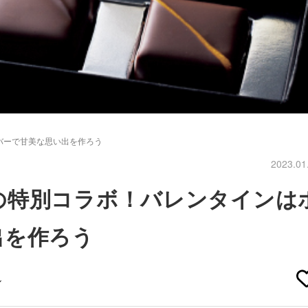
バーで甘美な思い出を作ろう
2023.01
の特別コラボ！バレンタインは
出を作ろう
ル