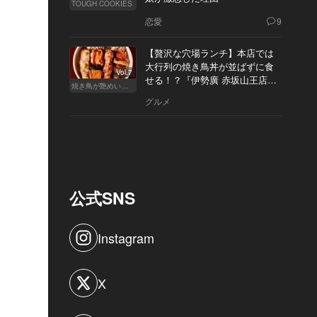
TOUGH COOKIES
恋愛
9
【贅沢な穴場ランチ】本店では
大行列の焼き鳥丼が並ばずに食
Vol.7
せる！？『伊勢廣 赤坂山王店』
焼き鳥が艶めいてきた
へ
グルメ
公式SNS
Instagram
X