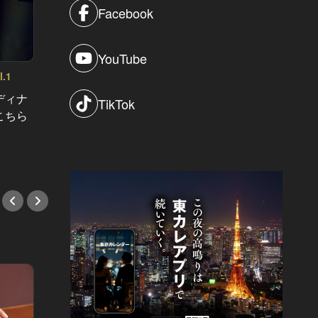
Facebook
大人たちの
YouTube
クリス
.1
東京で絶対に食べてほしい麻婆豆腐！痺
始した
れる辛さがクセになる Vol.1
ディナ
辛いけど旨みも深い！食べる手が止
TikTok
テルデ
こちら
まらなくなるほど絶品な麻婆豆腐5
#フレ
選
#中華