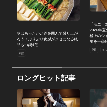
「モエ・
2026年
冬はあったかい鍋を囲んで盛り上が
極上のシ
ろう！ぷりぷり食感がクセになる絶
舗を一挙
品もつ鍋4選
PR
#
#鍋
ロングヒット記事