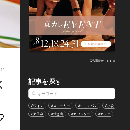
広告掲載はこちら≫
.11
記事を探す
く
#ワイン
#ストーリー
#シャンパン
#小説
#家
#女子会
#焼き鳥
#カウンター
#カフェ
#イベ