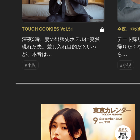
TOUGH COOKIES Vol.51
今夜、罪の味を
深夜3時、妻の出張先ホテルに突然
デート帰
現れた夫。差し入れ目的だという
帰りたく
が、本音は…
ら…
#小説
#小説