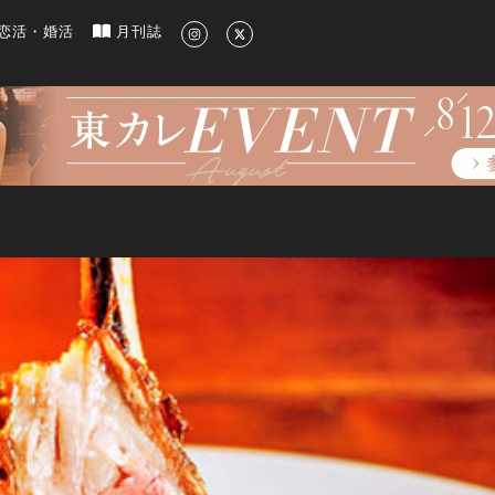
新のグルメ、洗練されたライフスタイル情報
恋活・婚活
月刊誌