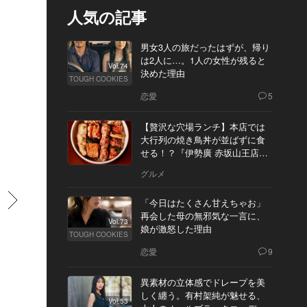
人気の記事
男女3人の旅だったはずが、帰り
は2人に…。1人の女性が残ると
Vol.74
決めた理由
TOUGH COOKIES
恋愛
5
【贅沢な穴場ランチ】本店では
大行列の焼き鳥丼が並ばずに食
せる！？『伊勢廣 赤坂山王店』
へ
グルメ
すすむ
「今日はたくさん甘えちゃお」
再会した母の無邪気な一言に、
Vol.73
娘が激怒した理由
TOUGH COOKIES
恋愛
9
異素材の立体感でドレープを美
しく纏う。有村架純が魅せる、
Vol.53