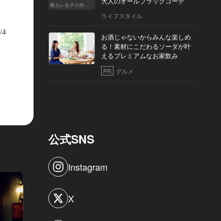
大人のオールブラックコーデ
東カレ女子の作り方
ライフスタイル
/4
お酒じゃないからみんな楽しめ
る！素材にこだわるソーダが叶
えるプレミアムなお家飲み
PR
グルメ
公式SNS
Instagram
X