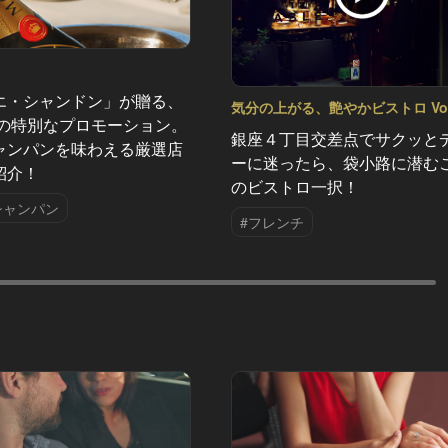
エ・シャンドン」が贈る、
気分の上がる、艶やかビストロ Vol
夏の特別なプロモーション。
銀座４丁目交差点でサクッと
ャンパンを味わえる厳選店
ーに迷ったら、袋小路に潜む
紹介！
のビストロ一択！
シャンパン
#フレンチ