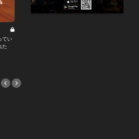
8
男と女の答えあわせ【A】 Vol.308
ってい
結婚願望ゼロだった27歳男性が、交
れた
際2年で突然プロポーズ。彼の心が
変わった“理由”とは
#小説