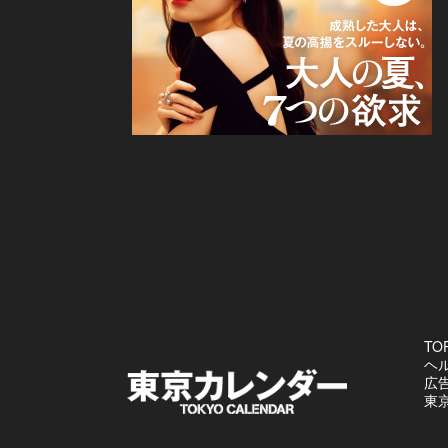
TO
ヘ
広
東