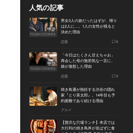
人気の記事
男女3人の旅だったはずが、帰り
は2人に…。1人の女性が残ると
Vol.74
決めた理由
TOUGH COOKIES
恋愛
6
「今日はたくさん甘えちゃお」
再会した母の無邪気な一言に、
Vol.73
娘が激怒した理由
TOUGH COOKIES
恋愛
9
焼き鳥通が熱狂する渋谷の隠れ
家『とり茶太郎』。14年目も予
約困難であり続ける理由
グルメ
【贅沢な穴場ランチ】本店では
大行列の焼き鳥丼が並ばずに食
Vol.7