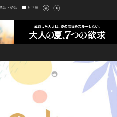
新のグルメ、洗練されたライフスタイル情報
恋活・婚活
月刊誌