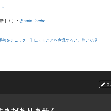
＞＞
r
更新中！）：
@amin_forche
）の運勢をチェック！】伝えることを意識すると、願いが現
コ
はまだありません。