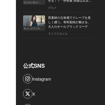
せる！？『伊勢廣 赤坂山王店』
焼き鳥が艶めいてきた
へ
グルメ
異素材の立体感でドレープを美
しく纏う。有村架純が魅せる、
Vol.53
大人のオールブラックコーデ
東カレ女子の作り方
ライフスタイル
公式SNS
Instagram
X