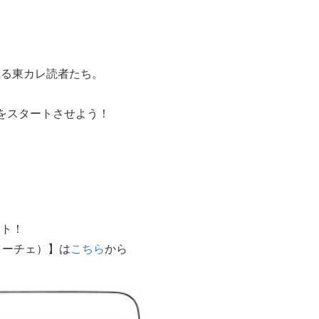
いる東カレ読者たち。
をスタートさせよう！
。
ート！
ォーチェ）】は
こちら
から