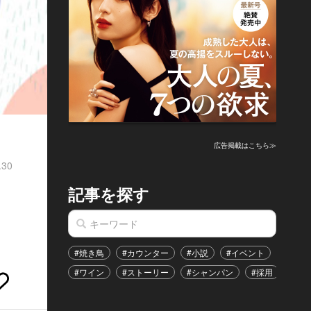
広告掲載はこちら≫
.30
記事を探す
#焼き鳥
#カウンター
#小説
#イベント
#港区
#ワイン
#ストーリー
#シャンパン
#採用
#恋