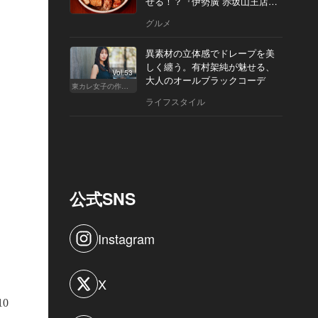
せる！？『伊勢廣 赤坂山王店』
へ
グルメ
異素材の立体感でドレープを美
しく纏う。有村架純が魅せる、
Vol.53
大人のオールブラックコーデ
東カレ女子の作り方
ライフスタイル
公式SNS
Instagram
X
10