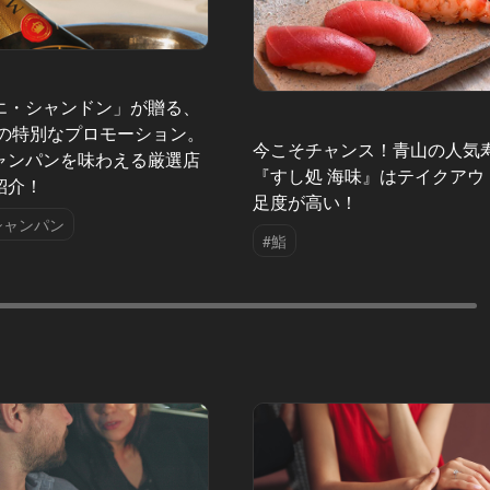
エ・シャンドン」が贈る、
夏の特別なプロモーション。
今こそチャンス！青山の人気
ャンパンを味わえる厳選店
『すし処 海味』はテイクアウ
紹介！
足度が高い！
シャンパン
#鮨