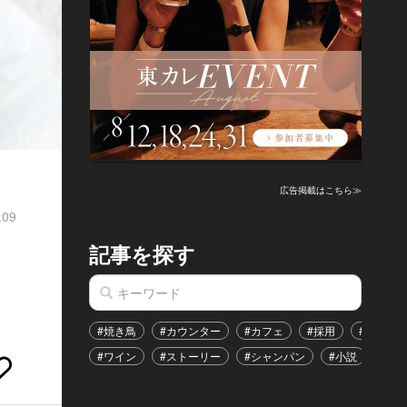
広告掲載はこちら≫
.09
記事を探す
#焼き鳥
#カウンター
#カフェ
#採用
#恋愛
#ワイン
#ストーリー
#シャンパン
#小説
#イ