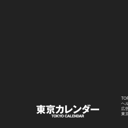
TO
ヘ
広
東