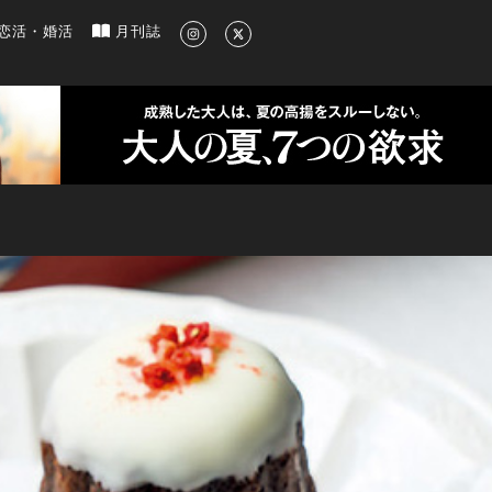
新のグルメ、洗練されたライフスタイル情報
恋活・婚活
月刊誌