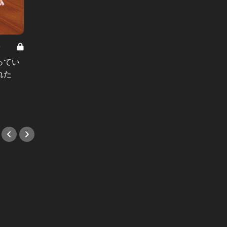
8
男と女の答えあわせ【A】 Vol.308
ってい
結婚願望ゼロだった27歳男性が、交
れた
際2年で突然プロポーズ。彼の心が
変わった“理由”とは
#小説