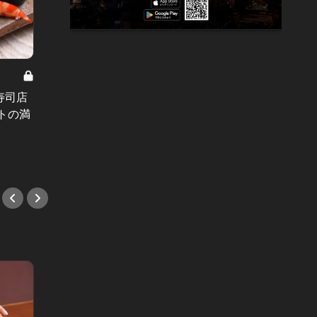
「タン」で感動する名店 Vol.4
ドラマ
寿司店
そびえ立つ予約必須の肉塊！恵比寿
る！古
トの満
の肉ラバーたちを興奮させる老舗焼
イタリ
肉店のタン
#イタ
#焼肉