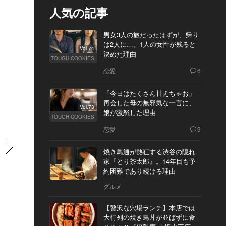
人気の記事
男女3人の旅だったはずが、帰り
は2人に…。1人の女性が残ると
Vol.74
決めた理由
TOUGH COOKIES
恋愛
6
「今日はたくさん甘えちゃお」
再会した母の無邪気な一言に、
Vol.73
娘が激怒した理由
TOUGH COOKIES
恋愛
9
すすむ
焼き鳥通が熱狂する渋谷の隠れ
家『とり茶太郎』。14年目も予
約困難であり続ける理由
グルメ
【贅沢な穴場ランチ】本店では
大行列の焼き鳥丼が並ばずに食