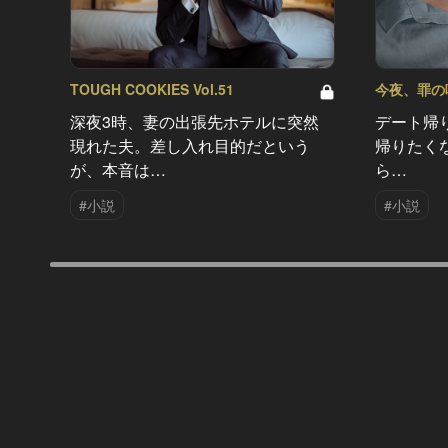
TOUGH COOKIES Vol.51
今夜、罪の味を
深夜3時、妻の出張先ホテルに突然
デート帰
現れた夫。差し入れ目的だという
帰りたく
が、本音は…
ら…
#小説
#小説