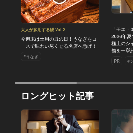
「モエ・
大人が多用する鰻 Vol.2
2026年
今週末は土用の丑の日！うなぎをコ
極上のシ
ースで味わい尽くせる名店へ急げ！
舗を一挙
#うなぎ
PR
#
ロングヒット記事