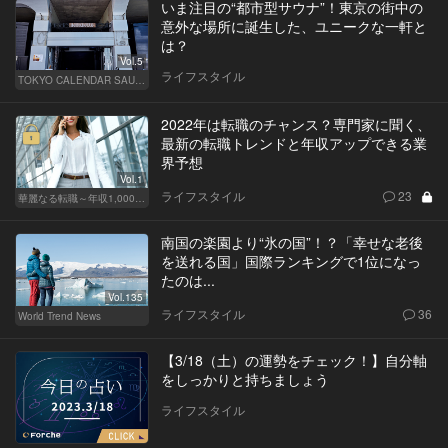
いま注目の“都市型サウナ”！東京の街中の
意外な場所に誕生した、ユニークな一軒と
は？
Vol.5
ライフスタイル
TOKYO CALENDAR SAUNA CLUB ― トウカレ サウナクラブ ―
2022年は転職のチャンス？専門家に聞く、
最新の転職トレンドと年収アップできる業
界予想
Vol.1
ライフスタイル
23
華麗なる転職～年収1,000万超の道～
南国の楽園より“氷の国”！？「幸せな老後
を送れる国」国際ランキングで1位になっ
たのは...
Vol.135
ライフスタイル
36
World Trend News
【3/18（土）の運勢をチェック！】自分軸
をしっかりと持ちましょう
ライフスタイル