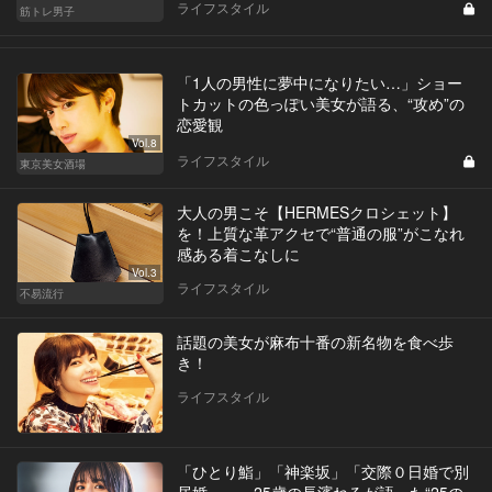
ライフスタイル
筋トレ男子
「1人の男性に夢中になりたい…」ショー
トカットの色っぽい美女が語る、“攻め”の
恋愛観
Vol.8
ライフスタイル
東京美女酒場
大人の男こそ【HERMESクロシェット】
を！上質な革アクセで“普通の服”がこなれ
感ある着こなしに
Vol.3
ライフスタイル
不易流行
話題の美女が麻布十番の新名物を食べ歩
き！
ライフスタイル
「ひとり鮨」「神楽坂」「交際０日婚で別
居婚」…。25歳の長濱ねるが語った“25の