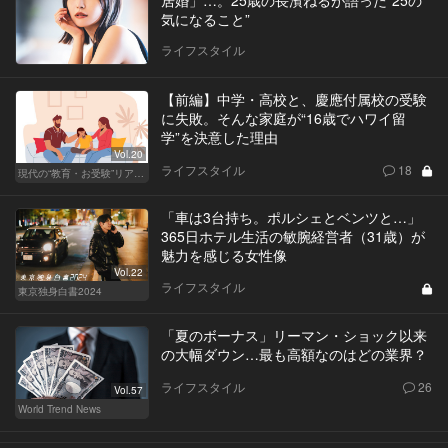
気になること”
ライフスタイル
【前編】中学・高校と、慶應付属校の受験
に失敗。そんな家庭が“16歳でハワイ留
学”を決意した理由
Vol.20
ライフスタイル
18
現代の“教育・お受験”リアルドキュメント
「車は3台持ち。ポルシェとベンツと…」
365日ホテル生活の敏腕経営者（31歳）が
魅力を感じる女性像
Vol.22
ライフスタイル
東京独身白書2024
「夏のボーナス」リーマン・ショック以来
の大幅ダウン…最も高額なのはどの業界？
ライフスタイル
26
Vol.57
World Trend News