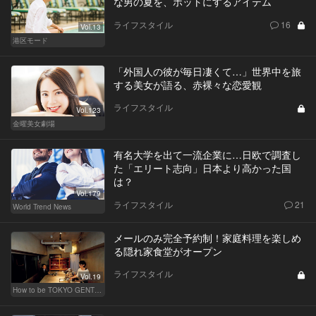
な男の夏を、ホットにするアイテム
ライフスタイル
16
Vol.13
港区モード
「外国人の彼が毎日凄くて…」世界中を旅
する美女が語る、赤裸々な恋愛観
ライフスタイル
Vol.123
金曜美女劇場
有名大学を出て一流企業に…日欧で調査し
た「エリート志向」日本より高かった国
は？
Vol.179
ライフスタイル
21
World Trend News
メールのみ完全予約制！家庭料理を楽しめ
る隠れ家食堂がオープン
ライフスタイル
Vol.19
How to be TOKYO GENTS 東京人よ、紳士たれ！