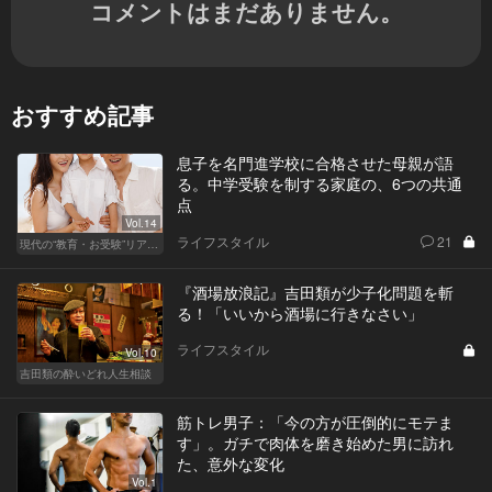
コメントはまだありません。
おすすめ記事
息子を名門進学校に合格させた母親が語
る。中学受験を制する家庭の、6つの共通
点
Vol.14
ライフスタイル
21
現代の“教育・お受験”リアルドキュメント
『酒場放浪記』吉田類が少子化問題を斬
る！「いいから酒場に行きなさい」
ライフスタイル
Vol.10
吉田類の酔いどれ人生相談
筋トレ男子：「今の方が圧倒的にモテま
す」。ガチで肉体を磨き始めた男に訪れ
た、意外な変化
Vol.1