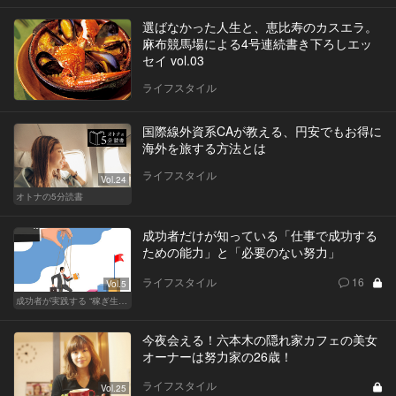
選ばなかった人生と、恵比寿のカスエラ。
麻布競馬場による4号連続書き下ろしエッ
セイ vol.03
ライフスタイル
国際線外資系CAが教える、円安でもお得に
海外を旅する方法とは
ライフスタイル
Vol.24
オトナの5分読書
成功者だけが知っている「仕事で成功する
ための能力」と「必要のない努力」
ライフスタイル
16
Vol.5
成功者が実践する “稼ぎ生活”
今夜会える！六本木の隠れ家カフェの美女
オーナーは努力家の26歳！
ライフスタイル
Vol.25