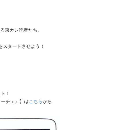
いる東カレ読者たち。
をスタートさせよう！
。
ート！
ォーチェ）】は
こちら
から