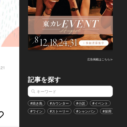
広告掲載はこちら≫
.21
記事を探す
#焼き鳥
#カウンター
#小説
#イベント
#港区
#ワイン
#ストーリー
#シャンパン
#採用
#恋