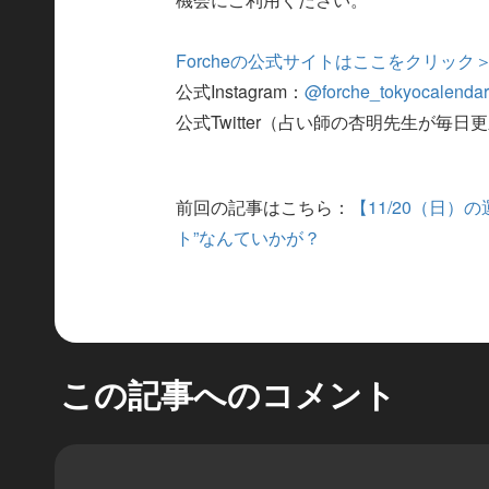
Forcheの公式サイトはここをクリック
公式Instagram：
@forche_tokyocalenda
公式Twitter（占い師の杏明先生が毎日
前回の記事はこちら：
【11/20（日
ト”なんていかが？
この記事へのコメント