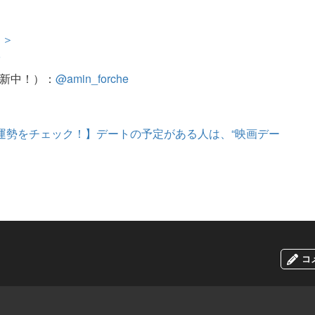
＞＞
r
更新中！）：
@amin_forche
）の運勢をチェック！】デートの予定がある人は、“映画デー
コ