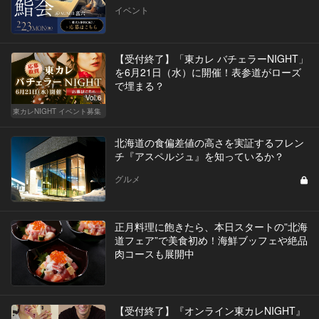
イベント
【受付終了】「東カレ バチェラーNIGHT」
を6月21日（水）に開催！表参道がローズ
で埋まる？
Vol.6
東カレNIGHT イベント募集
北海道の食偏差値の高さを実証するフレン
チ『アスペルジュ』を知っているか？
グルメ
正月料理に飽きたら、本日スタートの”北海
道フェア”で美食初め！海鮮ブッフェや絶品
肉コースも展開中
【受付終了】『オンライン東カレNIGHT』