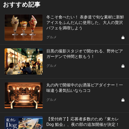
おすすめ記事
冬こそ食べたい！ 表参道で旬な素材に新鮮
アイスをふんだんに使用した、大人の贅沢
パフェを満喫しよう
グルメ
目黒の撮影スタジオで開かれる、野外ビア
ガーデンで仲間と飲もう！
グルメ
丸の内で開催中のお洒落ビアダイナー！一
味違う暑気払いならココ
グルメ
【受付終了】応募者多数のため『東カレ
Dog 鮨会』、夜の部の追加開催が決定！