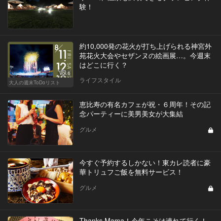
験！
約10,000発の花火が打ち上げられる神宮外
苑花火大会やセザンヌの絵画展…。今週末
はどこに行く？
Vol.6
ライフスタイル
大人の週末ToDoリスト
恵比寿の有名カフェが祝・６周年！その記
念パーティーに美男美女が大集結
グルメ
今すぐ予約するしかない！東カレ読者に豪
華トリュフご飯を無料サービス！
グルメ
Thanks Mama！今年こそは連れて行く！