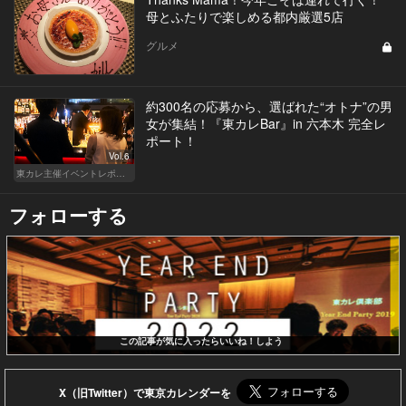
母とふたりで楽しめる都内厳選5店
グルメ
約300名の応募から、選ばれた“オトナ”の男
女が集結！『東カレBar』in 六本木 完全レ
ポート！
Vol.6
東カレ主催イベントレポート
フォローする
この記事が気に入ったらいいね！しよう
X（旧Twitter）で東京カレンダーを