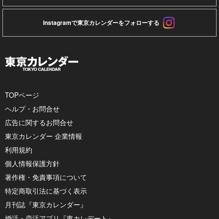
Instagramで東京カレンダーをフォローする
TOPページ
ヘルプ・お問合せ
広告に関するお問合せ
東京カレンダー 企業情報
利用規約
個人情報保護方針
著作権・免責事項について
特定商取引法に基づく表示
月刊誌『東京カレンダー』
婚活・恋活アプリ『東カレデート』