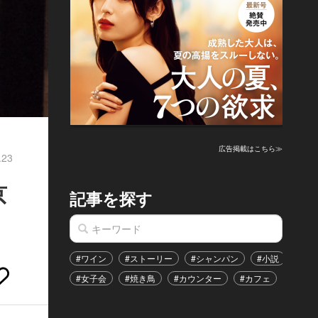
？
広告掲載はこちら≫
.23
京
記事を探す
#ワイン
#ストーリー
#シャンパン
#小説
#家
#女子会
#焼き鳥
#カウンター
#カフェ
#イベ