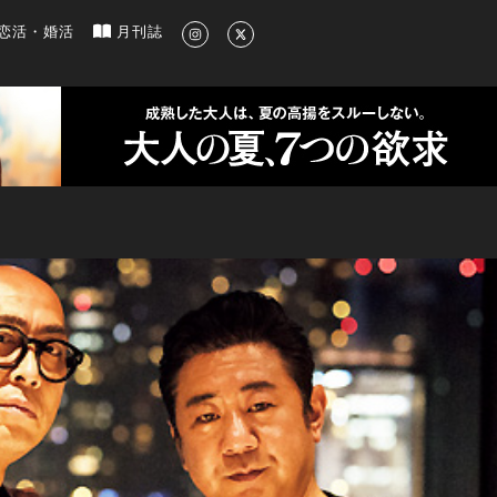
新のグルメ、洗練されたライフスタイル情報
恋活・婚活
月刊誌