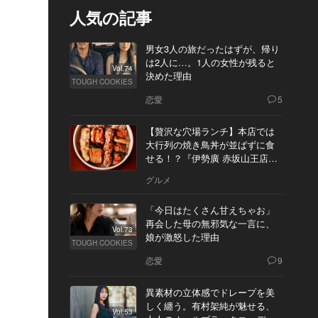
人気の記事
男女3人の旅だったはずが、帰り
は2人に…。1人の女性が残ると
Vol.74
決めた理由
TOUGH COOKIES
恋愛
5
【贅沢な穴場ランチ】本店では
大行列の焼き鳥丼が並ばずに食
せる！？『伊勢廣 赤坂山王店』
へ
グルメ
「今日はたくさん甘えちゃお」
再会した母の無邪気な一言に、
Vol.73
娘が激怒した理由
TOUGH COOKIES
恋愛
9
異素材の立体感でドレープを美
しく纏う。有村架純が魅せる、
Vol.53