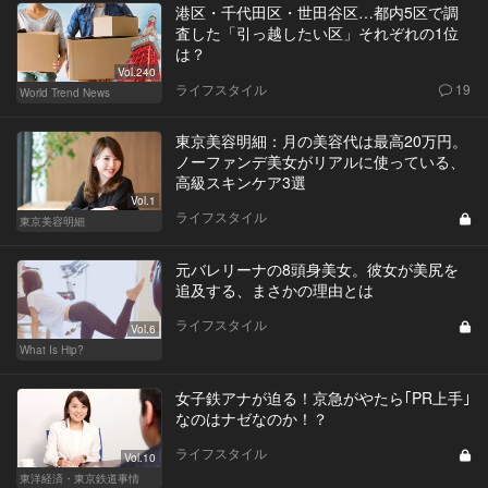
港区・千代田区・世田谷区…都内5区で調
査した「引っ越したい区」それぞれの1位
は？
Vol.240
ライフスタイル
19
World Trend News
東京美容明細：月の美容代は最高20万円。
ノーファンデ美女がリアルに使っている、
高級スキンケア3選
Vol.1
ライフスタイル
東京美容明細
元バレリーナの8頭身美女。彼女が美尻を
追及する、まさかの理由とは
ライフスタイル
Vol.6
What Is Hip?
女子鉄アナが迫る！京急がやたら｢PR上手｣
なのはナゼなのか！？
ライフスタイル
Vol.10
東洋経済・東京鉄道事情