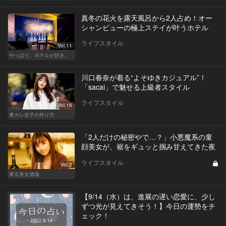
真冬の花火を露天風呂から2人占め！オー
シャンビューの極上ステイが叶うホテル
ライフスタイル
Vol.11
やっぱり、ホテルが好き。
川口春奈が着る“よそゆきカジュアル”！
「sacai」で魅せる上級者スタイル
ライフスタイル
Vol.16
東カレ女子の作り方
「2人だけの秘密やで…？」小悪魔系の童
顔美女が、裾をギュッと掴み甘えてきた夜
ライフスタイル
Vol.2
東京美女酒場
【9/14（水）は、進展の遅い恋愛に、少し
ずつ光が見えてきそう！】今日の運勢をチ
ェック！