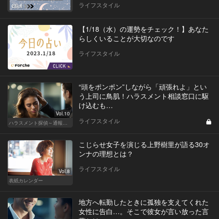
ライフスタイル
【1/18（水）の運勢をチェック！】あなた
らしくいることが大切なのです
ライフスタイル
“頭をポンポン”しながら「頑張れよ」とい
う上司に鳥肌！ハラスメント相談窓口に駆
け込むも…
Vol.10
ライフスタイル
ハラスメント探偵～通報編～
こじらせ女子を演じる上野樹里が語る30オ
ンナの理想とは？
ライフスタイル
Vol.8
表紙カレンダー
地方へ転勤したときに孤独を支えてくれた
女性に告白…。そこで彼女が言い放った言