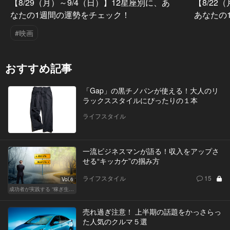
【8/29（月）～9/4（日）】12星座別に、あ
【8/22
なたの1週間の運勢をチェック！
あなたの
#映画
おすすめ記事
「Gap」の黒チノパンが使える！大人のリ
ラックススタイルにぴったりの１本
ライフスタイル
一流ビジネスマンが語る！収入をアップさ
せる“キッカケ”の掴み方
ライフスタイル
15
Vol.6
成功者が実践する “稼ぎ生活”
売れ過ぎ注意！ 上半期の話題をかっさらっ
た人気のクルマ５選