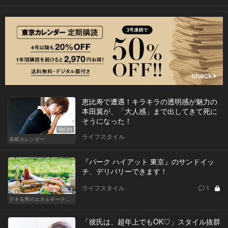
恵比寿で遭遇！キラキラの透明感が魅力の
本田翼が、「大人感」まで出してきて死に
そうになった！
Vol.31
ライフスタイル
表紙カレンダー
『パーク ハイアット 東京』のサンドイッ
チ、デリバリーできます！
ライフスタイル
1
Vol.3
デキる男のエネルギーチャージ POWER HOTELS ホテルがサンドイッチブームを牽引する！
「彼氏は、超年上でもOK♡」スタイル抜群