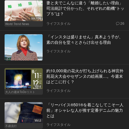
妻と夫でこんなに違う「離婚したい理由」
司法統計で分かった、それぞれの動機“トッ
プ５”は？
Vol.136
ライフスタイル
26
World Trend News
「インスタは盛りません」真木よう子が、
素の自分を堂々とさらけ出せる理由
ライフスタイル
約10,000発の花火が打ち上げられる神宮外
苑花火大会やセザンヌの絵画展…。今週末
はどこに行く？
Vol.6
ライフスタイル
大人の週末ToDoリスト
「リーバイス®501®を着こなしてこそ一人
前」オシャレな人が推す定番デニムの魅力
とは
Vol.2
ライフスタイル
不易流行