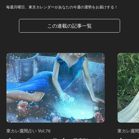
毎週月曜日、東京カレンダーがあなたの今週の運勢をお届けする！
この連載の記事一覧
東カレ週間占い Vol.76
東カレ週間占