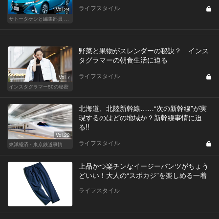
ライフスタイル
Vol.24
サトータケシと編集部員 船山の"CAR GENTSへの道"
野菜と果物がスレンダーの秘訣？ インス
タグラマーの朝食生活に迫る
ライフスタイル
Vol.7
インスタグラマー50の秘密
北海道、北陸新幹線……“次の新幹線”が実
現するのはどの地域か？新幹線事情に迫
る!!
Vol.22
ライフスタイル
東洋経済・東京鉄道事情
上品かつ楽チンなイージーパンツがちょう
どいい！大人の“スポカジ”を楽しめる一着
ライフスタイル