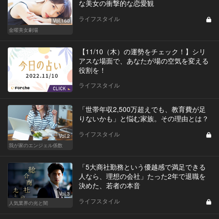
な美女の衝撃的な恋愛観
ライフスタイル
Vol.160
金曜美女劇場
【11/10（木）の運勢をチェック！】シリ
アスな場面で、あなたが場の空気を変える
役割を！
ライフスタイル
「世帯年収2,500万超えでも、教育費が足
りないかも」と悩む家族。その理由とは？
ライフスタイル
Vol.2
我が家のエンジェル係数
「5大商社勤務という優越感で満足できる
人なら、理想の会社」たった2年で退職を
決めた、若者の本音
Vol.3
ライフスタイル
人気業界の光と闇