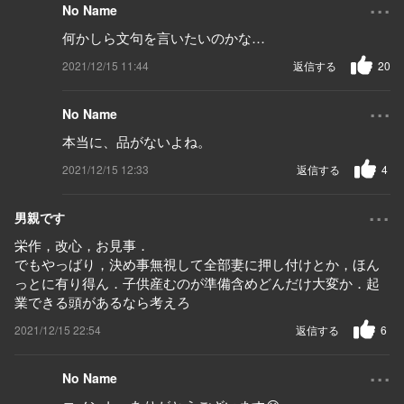
...
No Name
何かしら文句を言いたいのかな…
2021/12/15 11:44
返信する
20
...
No Name
本当に、品がないよね。
2021/12/15 12:33
返信する
4
...
男親です
栄作，改心，お見事．
でもやっばり，決め事無視して全部妻に押し付けとか，ほん
っとに有り得ん．子供産むのが準備含めどんだけ大変か．起
業できる頭があるなら考えろ
2021/12/15 22:54
返信する
6
...
No Name