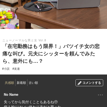
2021.12.15
ニューノーマルな男と女 Vol.8
「在宅勤務はもう限界！」バツイチ女の悲
痛な叫び。元夫にシッターを頼んでみた
ら、意外にも…？
#小説
#友達
共感順
新着順
古い順
コメントする
...
No Name
失ってから気付くこともあるね🥺
個人的にはいい終わり方だと思った。