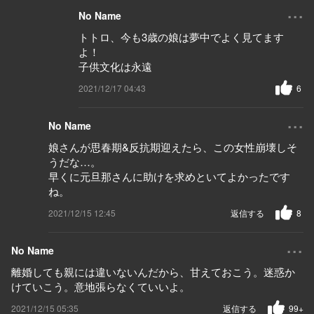
...
No Name
トトロ、今も3歳の娘は夢中でよく見てます
よ！
子供文化は永遠
2021/12/17 04:43
6
...
No Name
娘さんが思春期&反抗期迎えたら、この女性崩壊しそ
うだな…。
早くに元旦那さんに助けを求めといてよかったです
ね。
2021/12/15 12:45
返信する
8
...
No Name
離婚しても親には違いないんだから、甘えておこう。迷惑か
けていこう。意地張らなくていいよ。
2021/12/15 05:35
返信する
99+