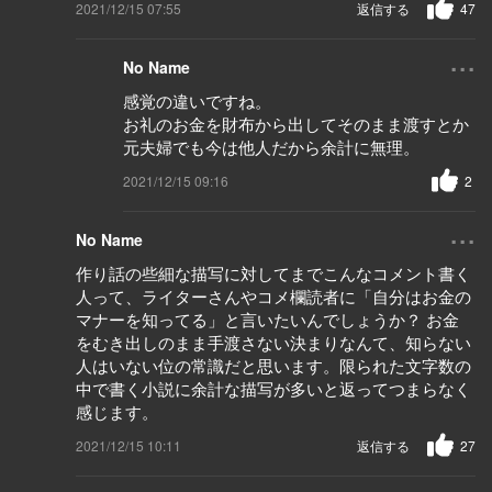
2021/12/15 07:55
返信する
47
...
No Name
感覚の違いですね。
お礼のお金を財布から出してそのまま渡すとか
元夫婦でも今は他人だから余計に無理。
2021/12/15 09:16
2
...
No Name
作り話の些細な描写に対してまでこんなコメント書く
人って、ライターさんやコメ欄読者に「自分はお金の
マナーを知ってる」と言いたいんでしょうか？ お金
をむき出しのまま手渡さない決まりなんて、知らない
人はいない位の常識だと思います。限られた文字数の
中で書く小説に余計な描写が多いと返ってつまらなく
感じます。
2021/12/15 10:11
返信する
27