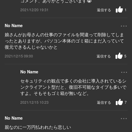
コメント、ありがとうございます😭
2021/12/20 19:31
返信する
1
...
No Name
娘さんがお母さんの仕事のファイルを間違って削除してしま
ったとありますが、パソコン本体のゴミ箱にまだ入っていて
復元できるんじゃないかと
2021/12/15 09:00
返信する
5
...
No Name
セキュリティの観点で多くの会社に導入されているシ
ンクライアント型だと、復旧不可能なタイプも多いで
すよ。そもそもゴミ箱が無いなど。
2021/12/15 10:23
返信する
7
...
No Name
親なのに一万円払われたら悲しい