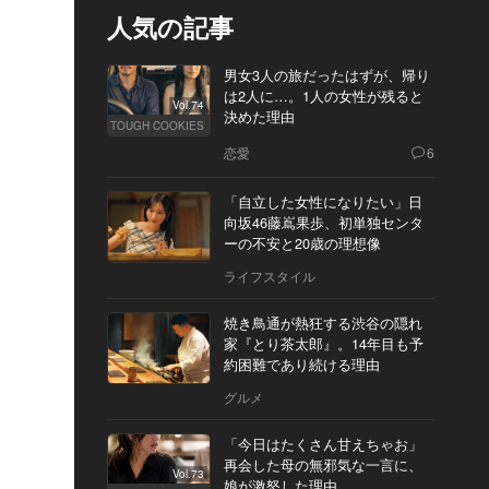
人気の記事
男女3人の旅だったはずが、帰り
は2人に…。1人の女性が残ると
Vol.74
決めた理由
TOUGH COOKIES
恋愛
6
「自立した女性になりたい」日
向坂46藤嶌果歩、初単独センタ
ーの不安と20歳の理想像
ライフスタイル
焼き鳥通が熱狂する渋谷の隠れ
家『とり茶太郎』。14年目も予
約困難であり続ける理由
グルメ
「今日はたくさん甘えちゃお」
再会した母の無邪気な一言に、
Vol.73
娘が激怒した理由