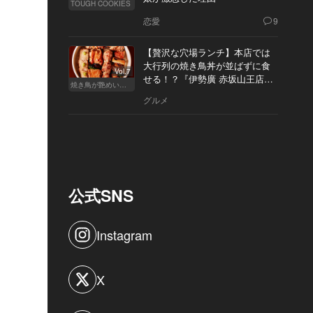
TOUGH COOKIES
恋愛
9
【贅沢な穴場ランチ】本店では
大行列の焼き鳥丼が並ばずに食
Vol.7
せる！？『伊勢廣 赤坂山王店』
焼き鳥が艶めいてきた
へ
グルメ
公式SNS
Instagram
X