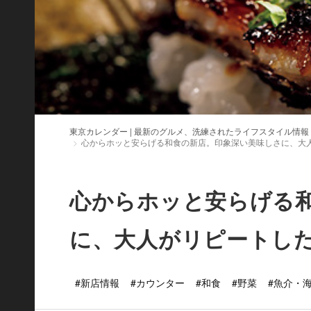
東京カレンダー | 最新のグルメ、洗練されたライフスタイル情報
心からホッと安らげる和食の新店。印象深い美味しさに、大
心からホッと安らげる
に、大人がリピートし
#新店情報
#カウンター
#和食
#野菜
#魚介・