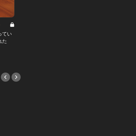
8
男と女の答えあわせ【A】 Vol.308
ってい
結婚願望ゼロだった27歳男性が、交
れた
際2年で突然プロポーズ。彼の心が
変わった“理由”とは
#小説