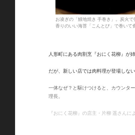
お凌ぎの「鰻地焼き 手巻き」。炭火
香りのいい海苔「こんとび」で巻いて
人形町にある肉割烹『おにく花柳』が
だが、新しい店では肉料理が登場しな
一体なぜ？と駆けつけると、カウンタ
理長。
『おにく花柳』の店主・片柳 遥さんによると