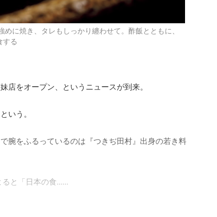
で強めに焼き、タレもしっかり纏わせて。酢飯とともに、
食する
姉妹店をオープン、というニュースが到来。
いという。
ーで腕をふるっているのは『つきぢ田村』出身の若き料
「日本の食......