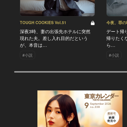
TOUGH COOKIES Vol.51
今夜、罪の味を
深夜3時、妻の出張先ホテルに突然
デート帰
現れた夫。差し入れ目的だという
帰りたく
が、本音は…
ら…
#小説
#小説