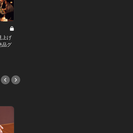
お酒好
魅力に
見上げ
銀座で寿司をおまかせで！1万5千円
フタヌ
絶品グ
で大満足できる旬の握りを味わお
#アフ
う！
#鮨