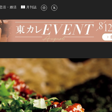
新のグルメ、洗練されたライフスタイル情報
恋活・婚活
月刊誌