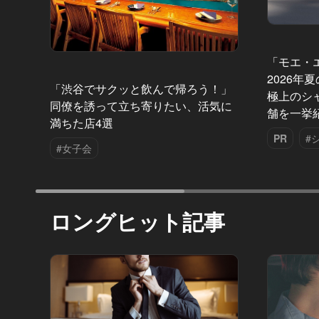
「モエ・
2026年
「渋谷でサクッと飲んで帰ろう！」
極上のシ
同僚を誘って立ち寄りたい、活気に
舗を一挙
満ちた店4選
PR
#
#女子会
ロングヒット記事