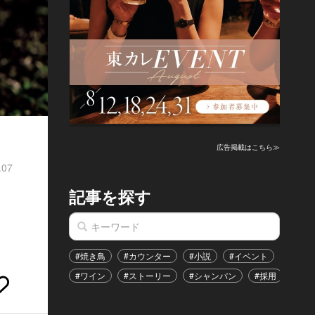
広告掲載はこちら≫
.07
記事を探す
#焼き鳥
#カウンター
#小説
#イベント
#港区
#ワイン
#ストーリー
#シャンパン
#採用
#恋