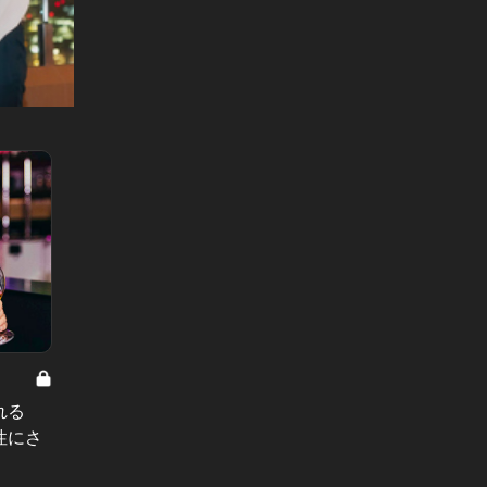
東京SNAP Vol.10
東京SNAP
れる
六本木の美女が、ホテル最上階のバ
新宿の
性にさ
ーで赤裸々告白！男性に、デートで
の美女
されて嬉しい行動は？
て行っ