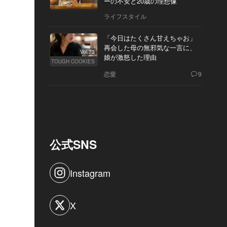
ーの不安と20歳の理想像
ライフスタイル
「今日はたくさん甘えちゃお」
再会した母の無邪気な一言に、
Vol.73
娘が激怒した理由
TOUGH COOKIES
恋愛
9
公式SNS
Instagram
X