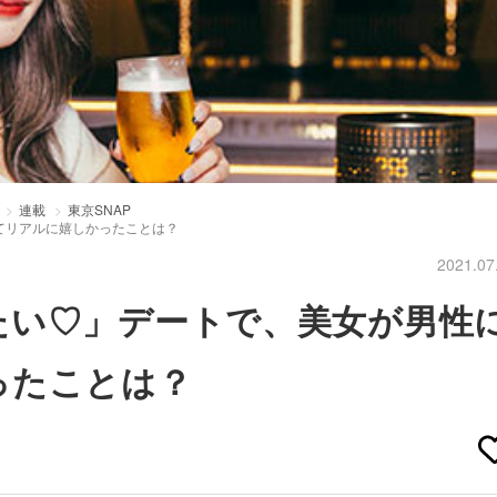
連載
東京SNAP
てリアルに嬉しかったことは？
2021.07
たい♡」デートで、美女が男性
ったことは？