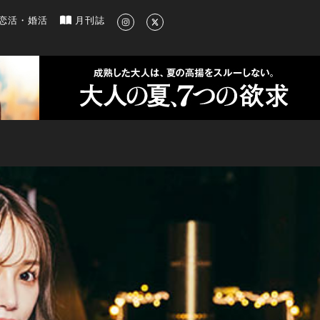
新のグルメ、洗練されたライフスタイル情報
恋活・婚活
月刊誌