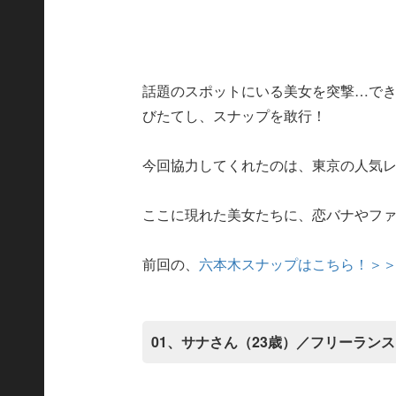
話題のスポットにいる美女を突撃…で
びたてし、スナップを敢行！
今回協力してくれたのは、東京の人気レ
ここに現れた美女たちに、恋バナやフ
前回の、
六本木スナップはこちら！＞
01、サナさん（23歳）／フリーランス