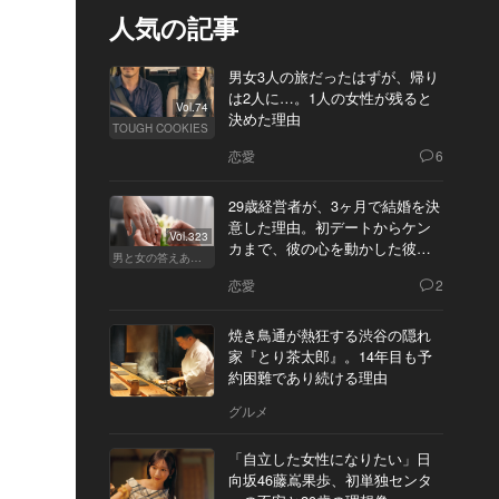
人気の記事
男女3人の旅だったはずが、帰り
は2人に…。1人の女性が残ると
Vol.74
決めた理由
TOUGH COOKIES
恋愛
6
29歳経営者が、3ヶ月で結婚を決
意した理由。初デートからケン
Vol.323
カまで、彼の心を動かした彼女
男と女の答えあわせ【Q】
の態度とは
恋愛
2
焼き鳥通が熱狂する渋谷の隠れ
家『とり茶太郎』。14年目も予
約困難であり続ける理由
グルメ
「自立した女性になりたい」日
向坂46藤嶌果歩、初単独センタ