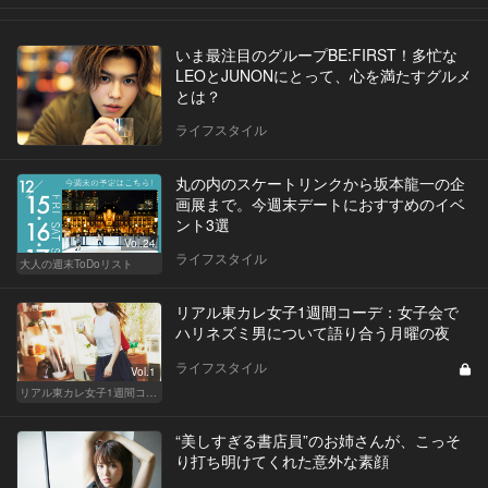
いま最注目のグループBE:FIRST！多忙な
LEOとJUNONにとって、心を満たすグルメ
とは？
ライフスタイル
丸の内のスケートリンクから坂本龍一の企
画展まで。今週末デートにおすすめのイベ
ント3選
Vol.24
ライフスタイル
大人の週末ToDoリスト
リアル東カレ女子1週間コーデ：女子会で
ハリネズミ男について語り合う月曜の夜
ライフスタイル
Vol.1
リアル東カレ女子1週間コーデ
“美しすぎる書店員”のお姉さんが、こっそ
り打ち明けてくれた意外な素顔