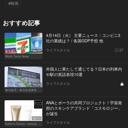
#映画
おすすめ記事
4月14日（火） 主要ニュース：コンビニ3
社の業績は？ / 各国GDP予想 他
ライフスタイル
27
Vol.10
World Trend News
外国人に果たして通じてる？日本の列車内
や駅の英語表現10選
ライフスタイル
Vol.25
東洋経済・東京鉄道事情
ANAとポーラの共同プロジェクト！宇宙発
想のスキンケアブランド「コスモロジー」
が誕生
Vol.11
ライフスタイル
Editor's Choice～beauty & wellness～