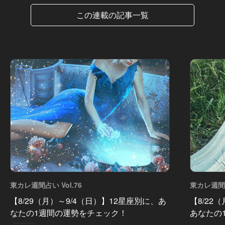
この連載の記事一覧
東カレ週間占い Vol.76
東カレ週間占
【8/29（月）～9/4（日）】12星座別に、あ
【8/22
なたの1週間の運勢をチェック！
あなたの