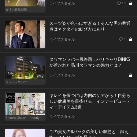
ライフスタイル
14
Vol.4
友情の賞味期限
スーツ姿が色っぽすぎる！そんな男の共通
点はネクタイの結び方にあり！
ライフスタイル
1
タワマンラバー最終回：バリキャリDINKS
が惹かれた品川タワマンの魅力とは？
ライフスタイル
Vol.7
タワマンラバー
キレイを保つには内側のケアから！自分ら
しい健康美を目指せる、インナービューテ
ィーアイテム3選
Vol.32
ライフスタイル
Editor's Choice～beauty & wellness～
この美女の6パックの美しい腹筋と、鍛え