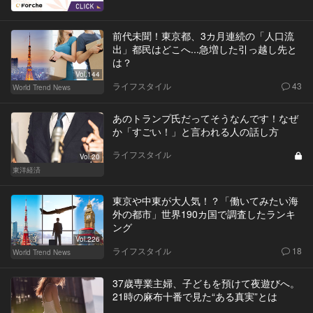
前代未聞！東京都、3カ月連続の「人口流
出」都民はどこへ...急増した引っ越し先と
は？
Vol.144
ライフスタイル
43
World Trend News
あのトランプ氏だってそうなんです！なぜ
か「すごい！」と言われる人の話し方
ライフスタイル
Vol.20
東洋経済
東京や中東が大人気！？「働いてみたい海
外の都市」世界190カ国で調査したランキ
ング
Vol.226
ライフスタイル
18
World Trend News
37歳専業主婦、子どもを預けて夜遊びへ。
21時の麻布十番で見た“ある真実”とは