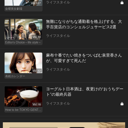
ライフスタイル
Vol.107
金曜美女劇場
無難になりがちな通勤着を格上げする、大
手百貨店のコンシェルジュサービス2選
ライフスタイル
Vol.10
Editor's Choice～life style～
麻布十番でたい焼きをついばむ泉里香さん
が、可愛すぎて死んだ
ライフスタイル
Vol.32
表紙カレンダー
ヨーグルト日本酒は、夜更けの“おうちデー
ト”の最終兵器
ライフスタイル
Vol.16
How to be TOKYO GENTS 東京人よ、紳士たれ！