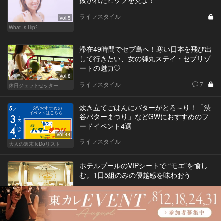
抜かれたヒップを見よ！
ライフスタイル
Vol.5
What Is Hip?
滞在49時間でセブ島へ！寒い日本を飛び出
して行きたい、女の弾丸ステイ・セブリゾ
ートの魅力♡
Vol.8
ライフスタイル
7
休日ジェットセッター
炊き立てごはんにバターがとろ～り！「渋
谷バターまつり」などGWにおすすめのフ
ードイベント4選
Vol.44
ライフスタイル
大人の週末ToDoリスト
ホテルプールのVIPシートで “モエ”を愉し
む。1日5組のみの優越感を味わおう
ライフスタイル