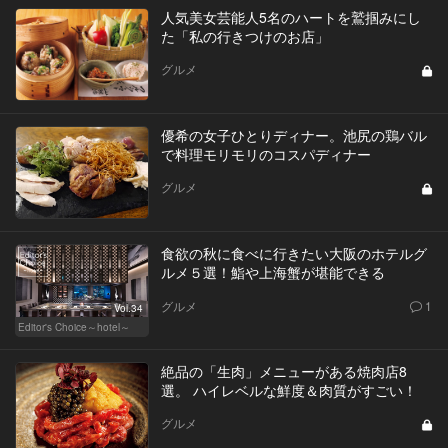
人気美女芸能人5名のハートを鷲掴みにし
た「私の行きつけのお店」
グルメ
優希の女子ひとりディナー。池尻の鶏バル
で料理モリモリのコスパディナー
グルメ
食欲の秋に食べに行きたい大阪のホテルグ
ルメ５選！鮨や上海蟹が堪能できる
グルメ
1
Vol.34
Editor's Choice～hotel～
絶品の「生肉」メニューがある焼肉店8
選。 ハイレベルな鮮度＆肉質がすごい！
グルメ