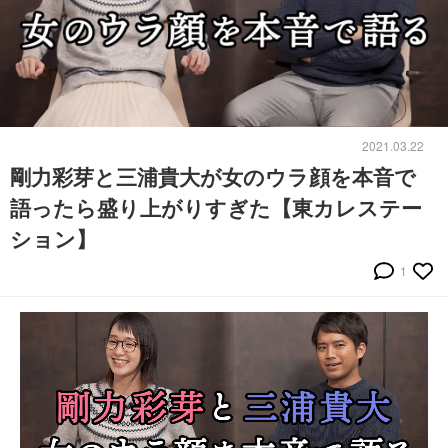
2021.03.22
剛力彩芽と三浦貴大が女のウラ顔を本音で
語ったら盛り上がりすぎた【東カレステー
ション】
1