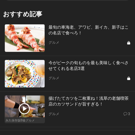
おすすめ記事
最旬の車海老、アワビ、新イカ、新子はこ
の名店で食べろ！
グルメ
今がピークの旬ものを最も美味しく食べさ
せてくれる名店3選
グルメ
揚げたてカツを二枚重ね！浅草の老舗喫茶
店のカツサンドが旨すぎる！
グルメ
3
Vol.1
永久保存版B級グルメ