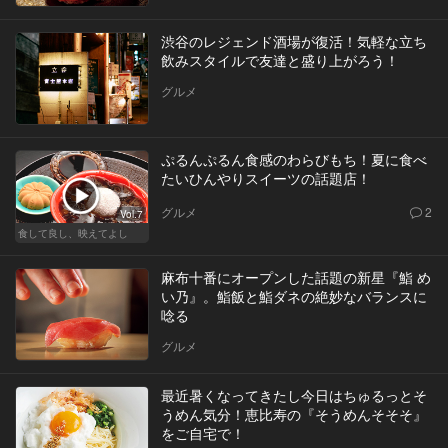
渋谷のレジェンド酒場が復活！気軽な立ち
飲みスタイルで友達と盛り上がろう！
グルメ
ぷるんぷるん食感のわらびもち！夏に食べ
たいひんやりスイーツの話題店！
グルメ
2
Vol.7
食して良し、映えてよし
麻布十番にオープンした話題の新星『鮨 め
い乃』。鮨飯と鮨ダネの絶妙なバランスに
唸る
グルメ
最近暑くなってきたし今日はちゅるっとそ
うめん気分！恵比寿の『そうめんそそそ』
をご自宅で！