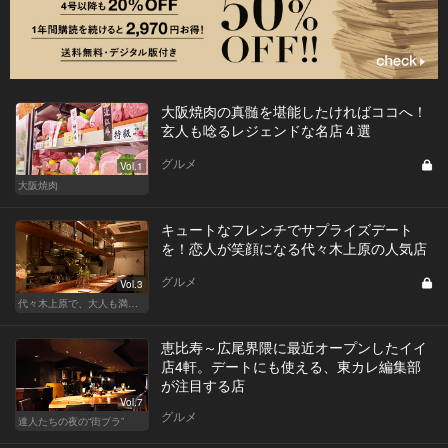
大阪焼肉の真髄を堪能したければココへ！
玄人も唸るレジェンドな名店４選
グルメ
Vol.1
大阪焼肉
キュートなフレンチでサプライズデート
を！恋人が笑顔になる代々木上原の人気店
グルメ
Vol.3
代々木上原で、大人も満足な“映える”デート
恵比寿～広尾界隈に最近オープンしたイイ
店4軒。デートにも使える、東カレ編集部
が注目する店
Vol.7
グルメ
達人たちの夜の“街ブラ”