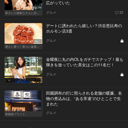
広がっていた
Vol.74
グルメ
32
東カレの素敵な大人に必要なこと
デートに誘われたら嬉しい？渋谷恵比寿の
ホルモン店3選
グルメ
Vol.1
暑さに勝つ！東カレ厳選ホルモン特集
金曜夜に丸の内OLをガチでスナップ！最も
輝きを放っていた美女はこの11名だ！
グルメ
田園調布の灯に照らされる老舗の暖簾。名
物の煮込みは、“ある常連”のひとことで生
まれた
Vol.1
グルメ
東横線プライド。