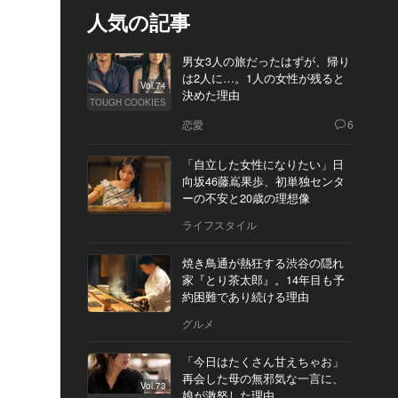
人気の記事
男女3人の旅だったはずが、帰り
は2人に…。1人の女性が残ると
Vol.74
決めた理由
TOUGH COOKIES
恋愛
6
「自立した女性になりたい」日
向坂46藤嶌果歩、初単独センタ
ーの不安と20歳の理想像
ライフスタイル
焼き鳥通が熱狂する渋谷の隠れ
家『とり茶太郎』。14年目も予
約困難であり続ける理由
グルメ
「今日はたくさん甘えちゃお」
再会した母の無邪気な一言に、
Vol.73
娘が激怒した理由