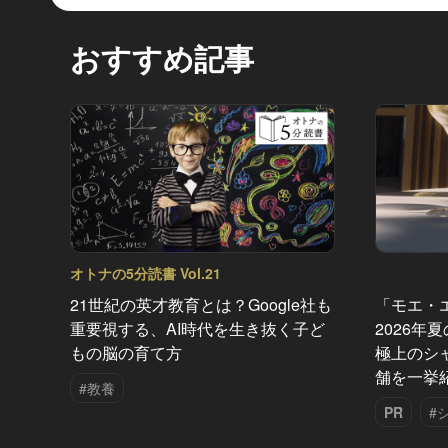
おすすめ記事
オトナの5分読書 Vol.21
21世紀の英才教育とは？Google社も
「モエ・
重要視する、AI時代を生き抜く子ど
2026年
もの脳の育て方
極上のシ
舗を一挙
#教養
PR
#