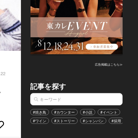
広告掲載はこちら≫
.22
記事を探す
に
#焼き鳥
#カウンター
#小説
#イベント
#港区
#ワイン
#ストーリー
#シャンパン
#採用
#恋