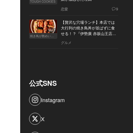
TOUGH COOKIES
恋愛
9
【贅沢な穴場ランチ】本店では
大行列の焼き鳥丼が並ばずに食
Vol.7
せる！？『伊勢廣 赤坂山王店』
焼き鳥が艶めいてきた
へ
グルメ
公式SNS
Instagram
X