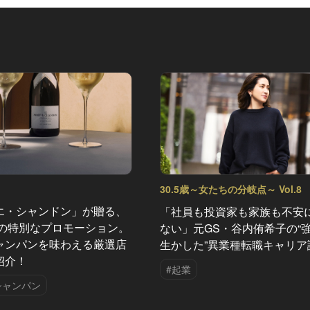
30.5歳～女たちの分岐点～ Vol.8
エ・シャンドン」が贈る、
「社員も投資家も家族も不安
夏の特別なプロモーション。
ない」元GS・谷内侑希子の“
ャンパンを味わえる厳選店
生かした”異業種転職キャリア
紹介！
#起業
シャンパン