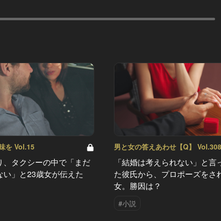
 Vol.15
男と女の答えあわせ【Q】 Vol.30
り、タクシーの中で「まだ
「結婚は考えられない」と言
ない」と23歳女が伝えた
た彼氏から、プロポーズをさ
女。勝因は？
#小説