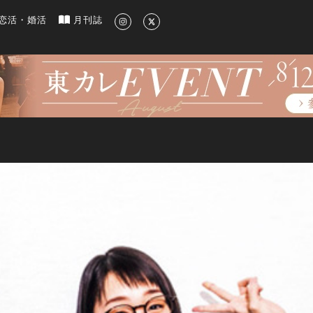
新のグルメ、洗練されたライフスタイル情報
恋活・婚活
月刊誌