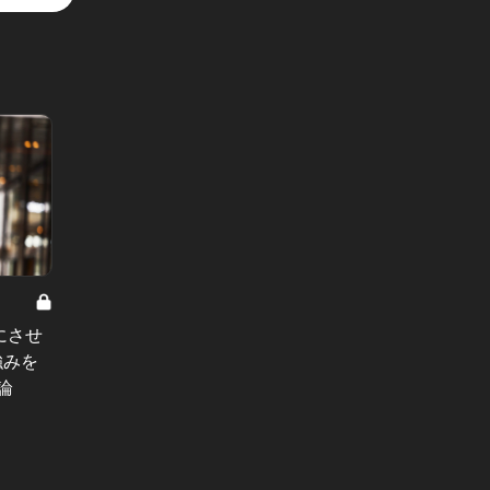
ハラスメ
にさせ
地方へ
World Trend News Vol.233
強みを
くれた
上位にはヨーロッパ諸国がズラリ！
論
言い放
国連が発表した「世界で最も幸せな
#会食
国」ランキング
#イベント