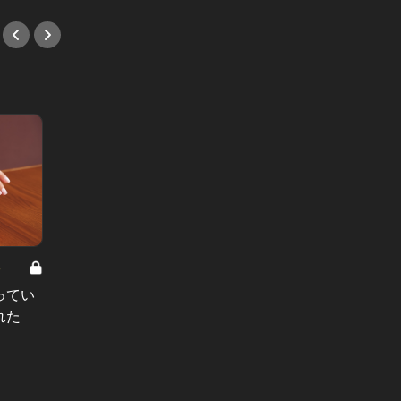
8
男と女の答えあわせ【A】 Vol.308
ってい
結婚願望ゼロだった27歳男性が、交
れた
際2年で突然プロポーズ。彼の心が
変わった“理由”とは
#小説