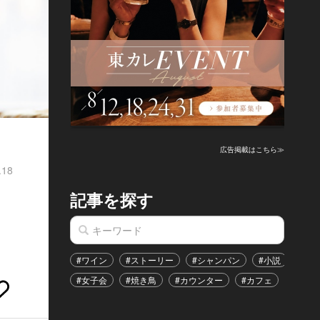
広告掲載はこちら≫
.18
記事を探す
、
#ワイン
#ストーリー
#シャンパン
#小説
#家
#女子会
#焼き鳥
#カウンター
#カフェ
#イベ