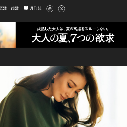
新のグルメ、洗練されたライフスタイル情報
恋活・婚活
月刊誌