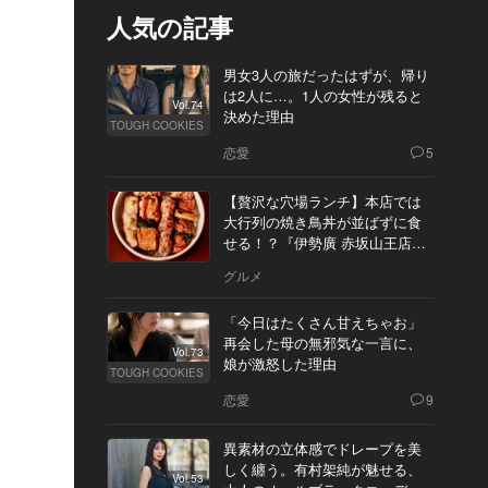
人気の記事
男女3人の旅だったはずが、帰り
は2人に…。1人の女性が残ると
Vol.74
決めた理由
TOUGH COOKIES
恋愛
5
【贅沢な穴場ランチ】本店では
大行列の焼き鳥丼が並ばずに食
せる！？『伊勢廣 赤坂山王店』
へ
グルメ
「今日はたくさん甘えちゃお」
再会した母の無邪気な一言に、
Vol.73
娘が激怒した理由
TOUGH COOKIES
恋愛
9
異素材の立体感でドレープを美
しく纏う。有村架純が魅せる、
Vol.53