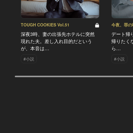
TOUGH COOKIES Vol.51
今夜、罪の味を
深夜3時、妻の出張先ホテルに突然
デート帰
現れた夫。差し入れ目的だという
帰りたく
が、本音は…
ら…
#小説
#小説