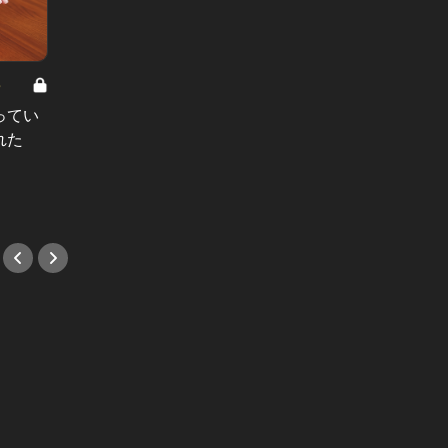
8
男と女の答えあわせ【A】 Vol.308
ってい
結婚願望ゼロだった27歳男性が、交
れた
際2年で突然プロポーズ。彼の心が
変わった“理由”とは
#小説