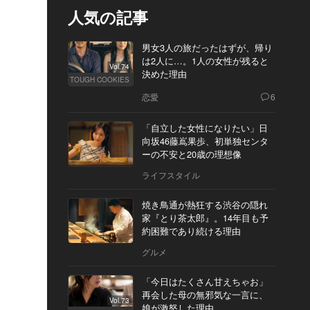
人気の記事
男女3人の旅だったはずが、帰り
は2人に…。1人の女性が残ると
Vol.74
決めた理由
TOUGH COOKIES
恋愛
6
「自立した女性になりたい」日
向坂46藤嶌果歩、初単独センタ
ーの不安と20歳の理想像
ライフスタイル
焼き鳥通が熱狂する渋谷の隠れ
家『とり茶太郎』。14年目も予
約困難であり続ける理由
グルメ
「今日はたくさん甘えちゃお」
再会した母の無邪気な一言に、
Vol.73
娘が激怒した理由