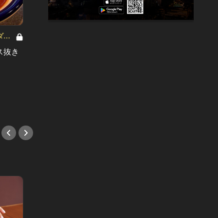
ダー
今週の激辛
ス抜き
大阪のスイーツ好き女子は必見！し
ド迫力
っとりなめらかな食感が堪らない、
ら一度
絶品ミルクレープを食べるならコ
腐！
コ！
#中華
#新店情報