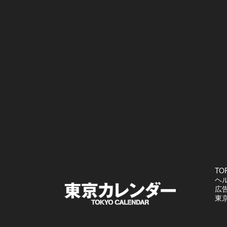
TO
ヘ
広
東