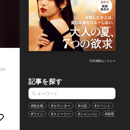
広告掲載はこちら≫
.03
記事を探す
#焼き鳥
#カウンター
#小説
#イベント
#港区
#ワイン
#ストーリー
#シャンパン
#採用
#恋