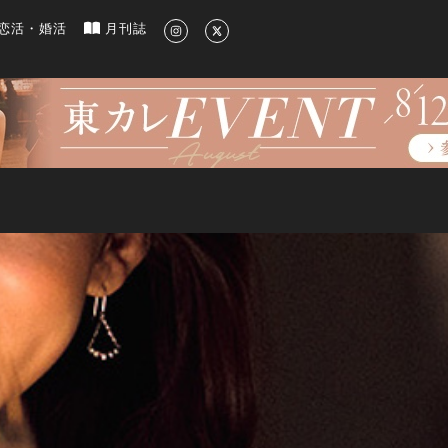
新のグルメ、洗練されたライフスタイル情報
恋活・婚活
月刊誌