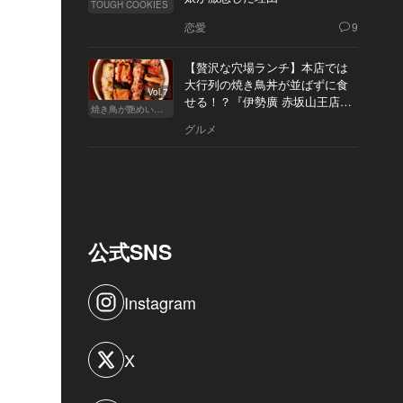
TOUGH COOKIES
恋愛
9
【贅沢な穴場ランチ】本店では
大行列の焼き鳥丼が並ばずに食
Vol.7
せる！？『伊勢廣 赤坂山王店』
焼き鳥が艶めいてきた
へ
グルメ
公式SNS
Instagram
X