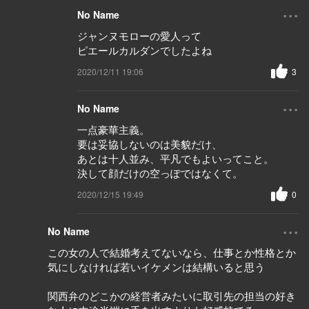
...
No Name
ジャンヌモローの愛人って
ピエールカルダンでしたよね
2020/12/11 19:06
3
...
No Name
一点豪華主義。
要は妥協しないのは美貌だけ、
あとは十人並み、平凡でもよいってこと。
決して顔だけの空っぽではなくて。
2020/12/15 19:49
0
...
No Name
この女の人で結婚考えてないなら、仕事とか性格とか
気にしなければ若いイケメンは結構いると思う
関西弁のどこかの経営者みたいに取引先の担当の好き