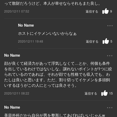
って散財だろうけど、本人が幸せならそれもまた良し。
2020/12/11 07:52
返信する
9
...
No Name
ホストにイケメンいないからなぁ
2020/12/11 19:48
返信する
5
...
No Name
顔が良くて経済力があって浮気しなくて…とか、何個も条件
を出しているわけではないしな。譲れないポイントが1つに絞
られているのであれば、それが顔でも性格でも収入でも、わ
たしは良いと思います。ただ、割り切ってイケメンを多頭飼
いするほうがこの人にとっては良さそう。
2020/12/11 08:22
返信する
15
...
No Name
美容外科だから自分が男を整形してあげればいいじゃんw