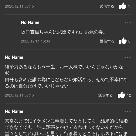
2020/12/11 07:45
返信する
1
...
No Name
坂口杏里ちゃんは悲愴ですね。お気の毒。
2020/12/11 16:34
返信する
0
...
No Name
経済力あるならもう一生、お一人様でいいんじゃないかな…
😥
自分も含めた誰の為にもならない婚活なら、せめて不幸にな
るのは自分だけでいいじゃない
2020/12/11 07:45
返信する
12
...
No Name
異常なまでにイケメンに執着してたとしても、結果的に結婚
できなくても、誰に迷惑をかけてるわけじゃないんだから
堂々としてればいいと思う。行き着くところはホストにはま