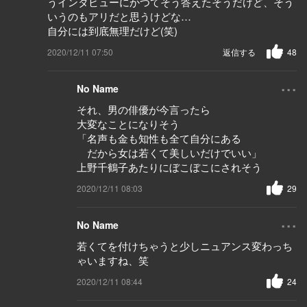
うインタビューにかつてそう答えたそうだけど、そう
いうのもアリだと思うけどな…
自分には到底無理だけど(笑)
2020/12/11 07:50
返信する
48
...
No Name
それ、男の俳優が今言ったら
大変なことになりそう
「名声も金も知性も全て自分にある
だから女は若くて美しいだけでいい」
上野千鶴子あたりにぼこぼこにされそう
2020/12/11 08:03
29
...
No Name
若くてを付けちゃうと少しニュアンス変わっち
ゃいますね、笑
2020/12/11 08:44
24