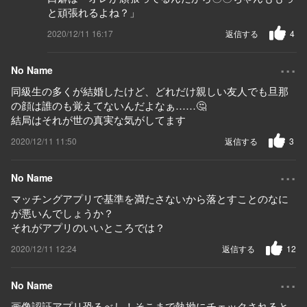
と頑張れるよね？」
2020/12/11 16:17
返信する
4
...
No Name
同級生の多くが結婚したけど、どれだけ親しい友人でも旦那
の顔は誰のも覚えてないんだよなぁ……🤔
結局はそれが世の真実な気がしてます
2020/12/11 11:50
返信する
3
...
No Name
マッチングアプリで基準を満たさないから落とすことのなに
が悪いんでしょうか？
それがアプリのいいところでは？
2020/12/11 12:24
返信する
12
...
No Name
画像認証アプリ恐るべし！そこまで執拗にチェックされると