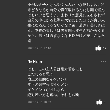
小柳ルミ子とけんやくんみたいな感じよね。将
来どうなるか自分で責任取れるんだし顔で選ん
でもいいと思うよ。まわりの意見に左右されず
自分の中にある基準を大切にしたほうが良い人
生になるんじゃないかな？後、若さと美しさは
別。本物の美しさは男女問わず生き様からくる
から。若さは必ずなくなる物だけど美しさは永
遠。
2020/12/11 17:16
19
...
No Name
でも、この主人公は絶対若さにも
こだわると思う
歳上の知的なイケメンと
年下の頭空っぽイケメン
イケメン度が同じなら
絶対若い方を選ぶ。それも即断
2020/12/11 18:52
4