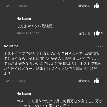
2020/12/11 08:52
返信する
8
...
No Name
ほんまや！ソレ最強説。
2020/12/11 16:33
返信する
5
...
No Name
ホストクラブで割り切れないのかな？付き合っても結局貢い
でしまうなら。それに苗字とかその人の中身はどうでもよく
て顔さえ好みならいいんでしょ？(第1話より) ホストで充分
だと思うけどなー。結婚すればイケメンでも毎日同じ顔だ
よ？
2020/12/11 09:57
返信する
3
...
No Name
ホストって通うのだけで月に何百万とか言うし、万が
一イケメンがいても厳しいと思う。