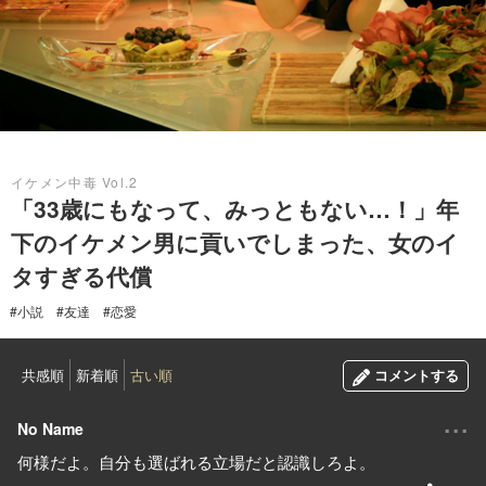
2020.12.11
イケメン中毒 Vol.2
「33歳にもなって、みっともない…！」年
下のイケメン男に貢いでしまった、女のイ
タすぎる代償
#小説
#友達
#恋愛
共感順
新着順
古い順
コメントする
...
No Name
何様だよ。自分も選ばれる立場だと認識しろよ。