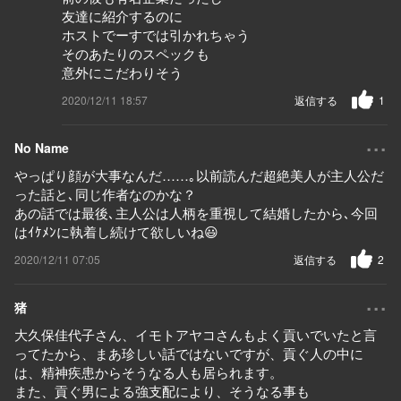
友達に紹介するのに
ホストでーすでは引かれちゃう
そのあたりのスペックも
意外にこだわりそう
2020/12/11 18:57
返信する
1
...
No Name
やっぱり顔が大事なんだ……｡以前読んだ超絶美人が主人公だ
った話と､同じ作者なのかな？
あの話では最後､主人公は人柄を重視して結婚したから､今回
はｲｹﾒﾝに執着し続けて欲しいね😃
2020/12/11 07:05
返信する
2
...
猪
大久保佳代子さん、イモトアヤコさんもよく貢いでいたと言
ってたから、まあ珍しい話ではないですが、貢ぐ人の中に
は、精神疾患からそうなる人も居られます。
また、貢ぐ男による強支配により、そうなる事も