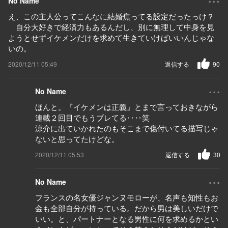
No Name
え、この主人公ってこんなに結婚焦ってる設定だったっけ？
自分大好きで経済力もあるんだし、別に無理して中身を見
ようとせずイケメンだけを求めて生きていけばいいんじゃな
いの。
2020/12/11 05:49
返信する
90
...
No Name
ほんと。『イケメンは正義』とまで言っておきながら
連載２回目でもうブレてる‥‥笑
涼介に出ていかれたのもそこまで傷付いてる描写じゃ
ないと思ってたけどな。
2020/12/11 05:53
返信する
30
...
No Name
フランスの名女優ジャンヌモローが、名声も知性もお
金も全部自分が持っている。だから男は美しいだけで
いい。と、パートナーとなる男性に何を求めるかとい