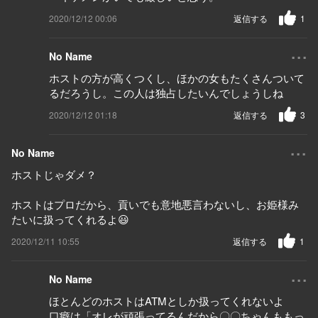
2020/12/12 00:06
返信する
1
...
No Name
ホストの方が高くつくし、ほかの女もたくさんついて
るだろうし。この人は独占したいんでしょうしね
2020/12/12 01:18
返信する
3
...
No Name
ホストじゃダメ？
ホストはプロだから、貢いでも意地悪言わないし、お姫様み
たいに扱ってくれるよ😃
2020/12/11 10:55
返信する
1
...
No Name
ほとんどのホストはATMとしか扱ってくれないよ
口癖は「オレが頑張ってるんだから〇〇ちゃんももっ