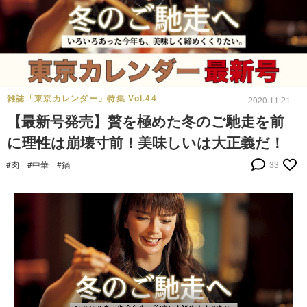
雑誌「東京カレンダー」特集 Vol.44
2020.11.21
【最新号発売】贅を極めた冬のご馳走を前
に理性は崩壊寸前！美味しいは大正義だ！
#肉
#中華
#鍋
33