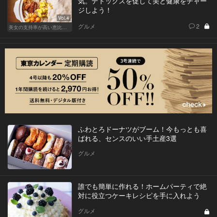
気。デトックスを促して美と健康をチャー
ジしよう！
Vol.4
グルメ
2
美女の支持率が高い恵比寿鍋
ふわとろドーナツがブーム！今もっとも喜
ばれる、センスのいい手土産3選
グルメ
誰でも簡単に作れる！ホームパーティで絶
対に役立つケーキレシピを手に入れよう
グルメ