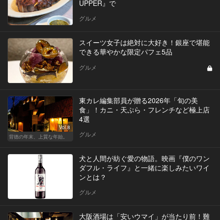
UPPER』で
グルメ
スイーツ女子は絶対に大好き！銀座で堪能
できる華やかな限定パフェ5品
グルメ
東カレ編集部員が贈る2026年「旬の美
食」！カニ・天ぷら・フレンチなど極上店
4選
Vol.8
グルメ
背徳の年末、上質な年始。
犬と人間が紡ぐ愛の物語。映画『僕のワン
ダフル・ライフ』と一緒に楽しみたいワイ
ンとは？
グルメ
大阪酒場は「安いウマイ」が当たり前！難