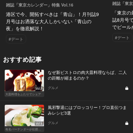
雑誌「東京カ
雑誌「東京カレンダー」特集 Vol.16
「東京の
港区で今、開拓すべきは「青山」！月刊誌9
誌8月号
月号はお洒落な大人しかいない「青山の
でビール
夜」を徹底解説！
#デート
#デート
おすすめ記事
なぜ新ビストロの肉大皿料理ならば、二人
の距離が縮まるのか？
グルメ
Vol.2
大皿料理をふたりでシェア
風邪撃退にはブロッコリー！プロ直伝つま
みレシピ3選
グルメ
Vol.8
有名バーテンダーが伝授する簡単つまみレシピ