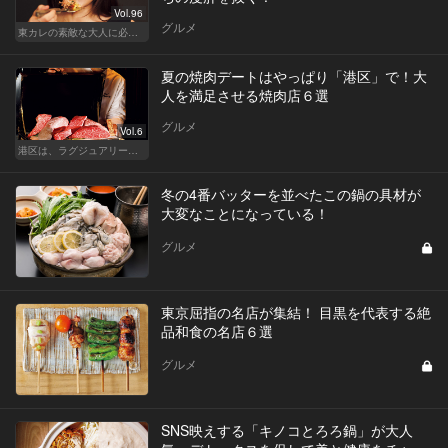
Vol.96
グルメ
東カレの素敵な大人に必要なこと
夏の焼肉デートはやっぱり「港区」で！大
人を満足させる焼肉店６選
グルメ
Vol.6
港区は、ラグジュアリーな焼肉デートにおすすめ
冬の4番バッターを並べたこの鍋の具材が
大変なことになっている！
グルメ
東京屈指の名店が集結！ 目黒を代表する絶
品和食の名店６選
グルメ
SNS映えする「キノコとろろ鍋」が大人