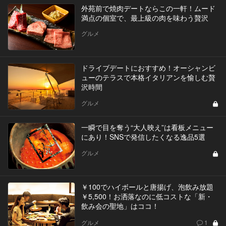
外苑前で焼肉デートならこの一軒！ムード
満点の個室で、最上級の肉を味わう贅沢
グルメ
ドライブデートにおすすめ！オーシャンビ
ューのテラスで本格イタリアンを愉しむ贅
沢時間
グルメ
一瞬で目を奪う“大人映え”は看板メニュー
にあり！SNSで発信したくなる逸品5選
グルメ
￥100でハイボールと唐揚げ、泡飲み放題
￥5,500！お洒落なのに低コストな「新・
飲み会の聖地」はココ！
グルメ
1