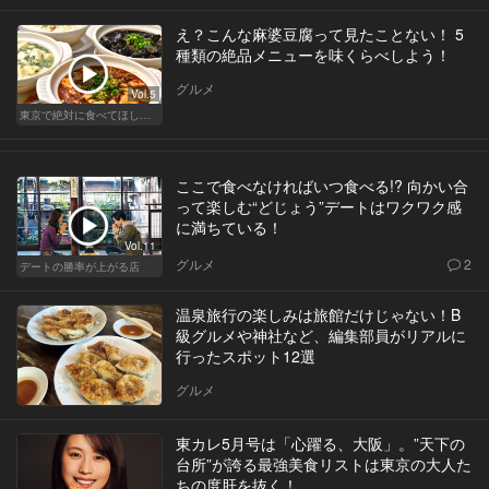
え？こんな麻婆豆腐って見たことない！ 5
種類の絶品メニューを味くらべしよう！
グルメ
Vol.5
東京で絶対に食べてほしい麻婆豆腐！痺れる辛さがクセになる
ここで食べなければいつ食べる!? 向かい合
って楽しむ“どじょう”デートはワクワク感
に満ちている！
Vol.11
グルメ
2
デートの勝率が上がる店
温泉旅行の楽しみは旅館だけじゃない！B
級グルメや神社など、編集部員がリアルに
行ったスポット12選
グルメ
東カレ5月号は「心躍る、大阪」。”天下の
台所”が誇る最強美食リストは東京の大人た
ちの度肝を抜く！