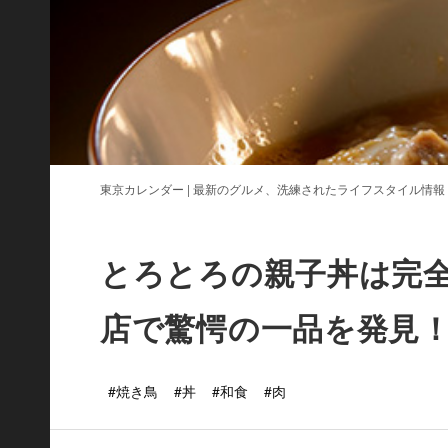
東京カレンダー | 最新のグルメ、洗練されたライフスタイル情報
とろとろの親子丼は完全
店で驚愕の一品を発見
#焼き鳥
#丼
#和食
#肉