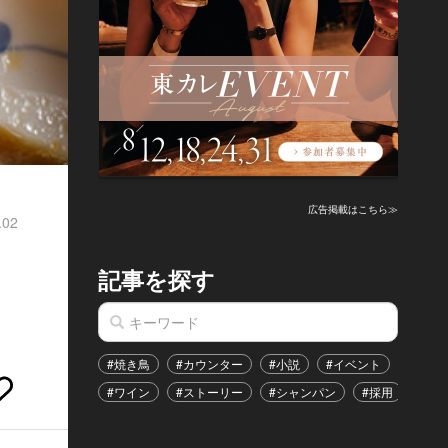
広告掲載はこちら≫
.02
記事を探す
#焼き鳥
#カウンター
#小説
#イベント
#港区
#ワイン
#ストーリー
#シャンパン
#採用
#恋