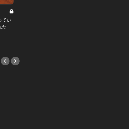
8
男と女の答えあわせ【A】 Vol.308
ってい
結婚願望ゼロだった27歳男性が、交
れた
際2年で突然プロポーズ。彼の心が
変わった“理由”とは
#小説