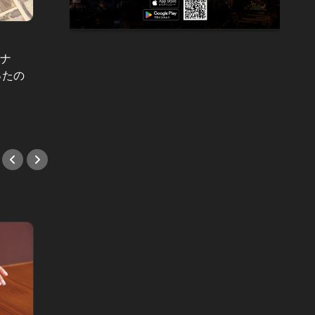
男と女の答えあわせ【A】 Vol.26
ーナ
ついに深い関係になった男女。しか
レジェ
ったの
し翌朝、男がベッドで見たありえな
とは？
いモノとは…
大人気
#小説
#焼肉