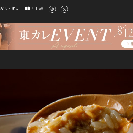
新のグルメ、洗練されたライフスタイル情報
恋活・婚活
月刊誌