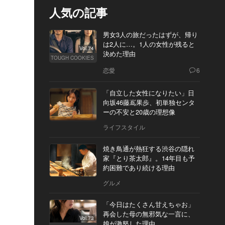
人気の記事
男女3人の旅だったはずが、帰り
は2人に…。1人の女性が残ると
Vol.74
決めた理由
TOUGH COOKIES
恋愛
6
「自立した女性になりたい」日
向坂46藤嶌果歩、初単独センタ
ーの不安と20歳の理想像
ライフスタイル
焼き鳥通が熱狂する渋谷の隠れ
家『とり茶太郎』。14年目も予
約困難であり続ける理由
グルメ
「今日はたくさん甘えちゃお」
再会した母の無邪気な一言に、
Vol.73
娘が激怒した理由