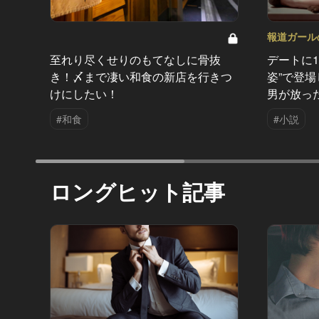
報道ガールの
至れり尽くせりのもてなしに骨抜
デートに
き！〆まで凄い和食の新店を行きつ
姿”で登
けにしたい！
男が放っ
#和食
#小説
ロングヒット記事