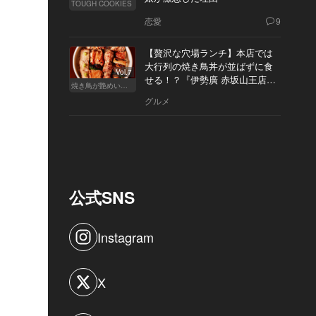
TOUGH COOKIES
恋愛
9
【贅沢な穴場ランチ】本店では
大行列の焼き鳥丼が並ばずに食
Vol.7
せる！？『伊勢廣 赤坂山王店』
焼き鳥が艶めいてきた
へ
グルメ
公式SNS
Instagram
X