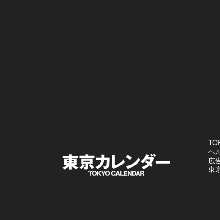
TO
ヘ
広
東