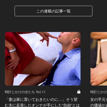
この連載の記事一覧
時計じかけの女たち Vol.11
時計じかけの
「妻は家に置いておきたいのに…」そう望
女の手元
む夫に反発したオンナが手にした“自由”とは
の価値が