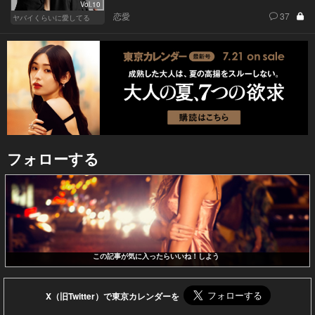
Vol.10
恋愛
37
ヤバイくらいに愛してる
フォローする
この記事が気に入ったらいいね！しよう
X（旧Twitter）で東京カレンダーを