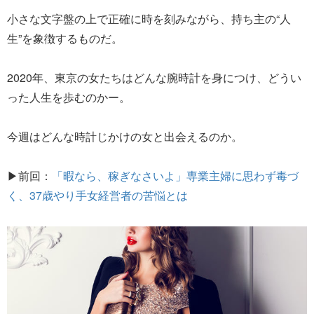
小さな文字盤の上で正確に時を刻みながら、持ち主の“人
生”を象徴するものだ。
2020年、東京の女たちはどんな腕時計を身につけ、どうい
った人生を歩むのかー。
今週はどんな時計じかけの女と出会えるのか。
▶前回：
「暇なら、稼ぎなさいよ」専業主婦に思わず毒づ
く、37歳やり手女経営者の苦悩とは