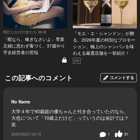
時計じかけの女たち Vol.8
「モエ・エ・シャンドン」が贈
「暇なら、稼ぎなさいよ」専業
る、2026年夏の特別なプロモー
主婦に思わず毒づく、37歳やり
ション。極上のシャンパンを味
手女経営者の苦悩
わえる厳選店舗を一挙紹介！
PR
この記事へのコメント
コメントする
No Name
大学４年で40歳超の優ちゃんと付き合っていたのなら、
大也について「10歳上だけど」っていうのは余計では？
笑
2020/09/27 06:15
1
81