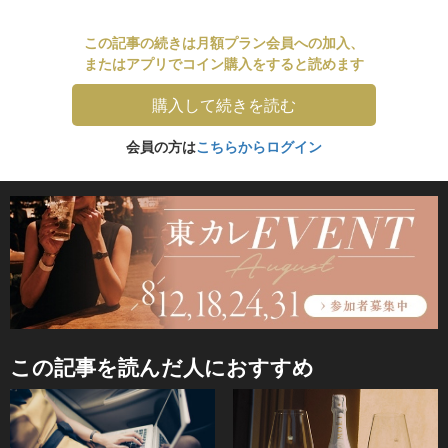
この記事の続きは月額プラン会員への加入、
またはアプリでコイン購入をすると読めます
購入して続きを読む
会員の方は
こちらからログイン
この記事を読んだ人におすすめ