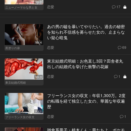
Vol.9
恋愛
17
ニューノーマルな男と女
あの男の嘘を暴いてやりたい。過去の秘密
を知られ不信感を募らせた女の、止まらな
い疑心暗鬼
Vol.4
恋愛
69
黒塗りの扉
東京結婚式明細：お色直し3回？田舎者丸
出しの結婚式を挙げた衝撃の花嫁
恋愛
1
Vol.3
東京結婚式明細
フリーランス女の収支：年収1,300万。2度
の転職を経て独立した女の、華麗な年収遍
歴
Vol.1
恋愛
1
フリーランス女の収支
雑食系男子・植木くん：男たちよ、ポケモ