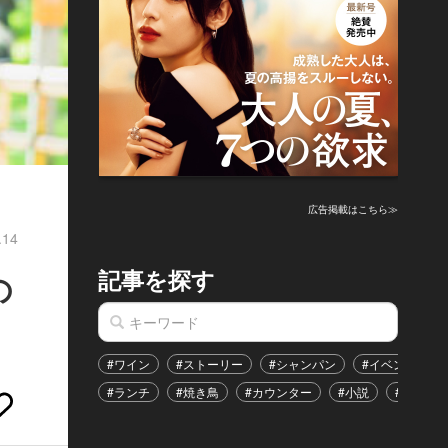
広告掲載はこちら≫
.14
記事を探す
の
#ワイン
#ストーリー
#シャンパン
#イベント
#ランチ
#焼き鳥
#カウンター
#小説
#恋愛