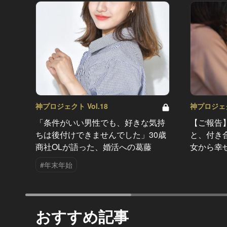
神プロジェクト Vol.18
神プロジェクト
「条件がいい男性でも、好きな気持
【ご報告
ちは後付けできませんでした」30歳
と、付き合
商社OLが語った、婚活への葛藤
女から幸
#年末年始
おすすめ記事