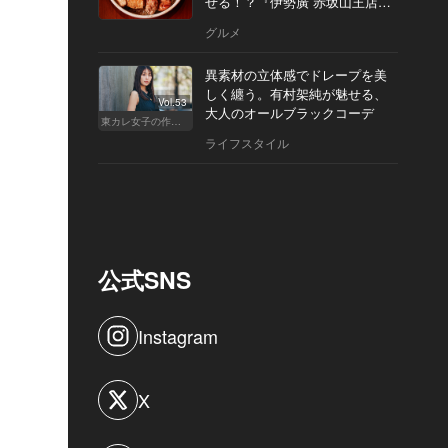
せる！？『伊勢廣 赤坂山王店』
へ
グルメ
異素材の立体感でドレープを美
しく纏う。有村架純が魅せる、
Vol.53
大人のオールブラックコーデ
東カレ女子の作り方
ライフスタイル
公式SNS
Instagram
X