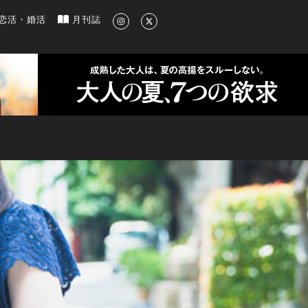
新のグルメ、洗練されたライフスタイル情報
恋活・婚活
月刊誌