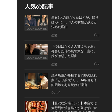
人気の記事
男女3人の旅だったはずが、帰り
は2人に…。1人の女性が残ると
Vol.74
決めた理由
TOUGH COOKIES
恋愛
6
「今日はたくさん甘えちゃお」
再会した母の無邪気な一言に、
Vol.73
娘が激怒した理由
TOUGH COOKIES
恋愛
9
焼き鳥通が熱狂する渋谷の隠れ
家『とり茶太郎』。14年目も予
約困難であり続ける理由
グルメ
【贅沢な穴場ランチ】本店では
大行列の焼き鳥丼が並ばずに食