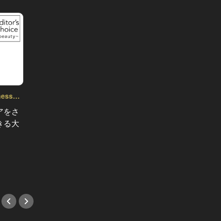
lness～
アをさ
表紙カレンダー Vol.34
CAのリア
きる大
大政絢に東京タワー真下のテラスで
CAの
ビールを渡したら、溢れ出る艶っぽ
うのは
さに釘づけになった！
CAが
#ビール
#海外