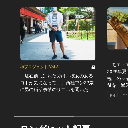
「モエ・
神プロジェクト Vol.3
2026年
「駐在前に別れたのは、彼女のある
極上のシ
コトが気になって…」商社マン32歳
舗を一挙
に男の婚活事情のリアルを聞いた
PR
#