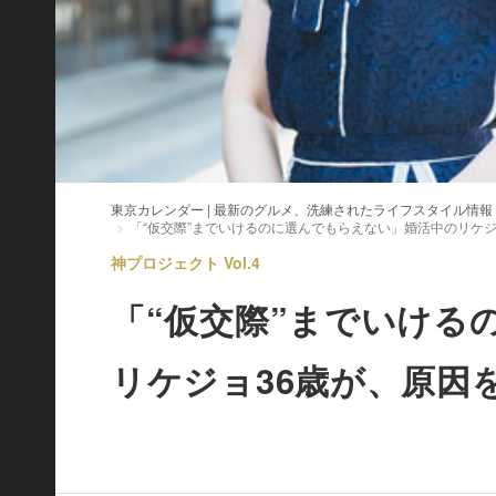
東京カレンダー | 最新のグルメ、洗練されたライフスタイル情報
「“仮交際”までいけるのに選んでもらえない」婚活中のリケ
神プロジェクト Vol.4
「“仮交際”までいける
リケジョ36歳が、原因