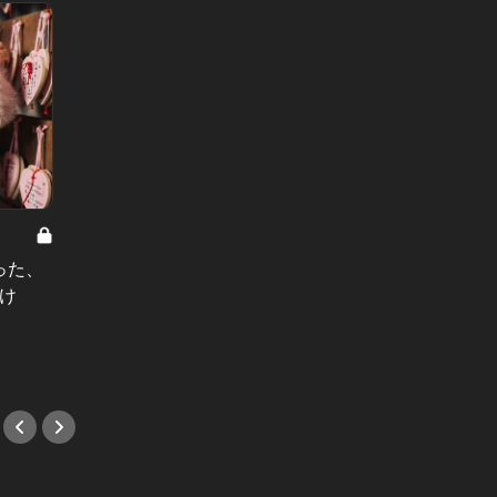
神プロジェクト Vol.15
神プロジェ
った、
「LINEのやりとりから上手くいかな
「シェ
いけ
いことが多くて…」28歳女医のリア
ました
ルな婚活の悩みを聞いた
共同生