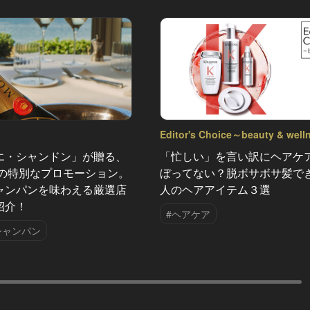
Editor's Choice～beauty & wel
Vol.46
エ・シャンドン」が贈る、
「忙しい」を言い訳にヘアケ
夏の特別なプロモーション。
ぼってない？脱ボサボサ髪で
ャンパンを味わえる厳選店
人のヘアアイテム３選
紹介！
#ヘアケア
シャンパン