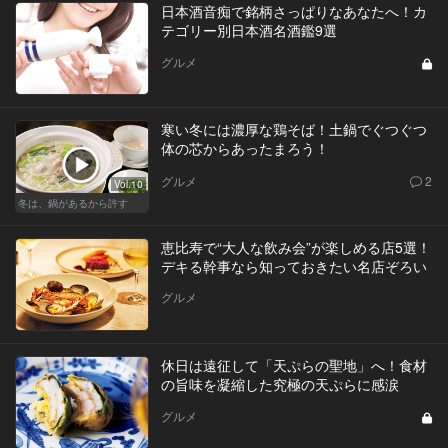
日本酒音痴で銘柄さっぱりなあなたへ！カ
テゴリー別日本酒名酒鑑9選
グルメ
寒い冬には濃厚な鶏そば！土鍋でぐつぐつ
体の芯からあったまろう！
グルメ
2
Vol.10
冬は、鍋があるから許す
恵比寿で“大人な飲み会”が楽しめる店5選！
デキる幹事なら知っておきたい名店ぞろい
グルメ
休日は遠征して「天ぷらの聖地」へ！食材
の旨味を凝縮した究極の天ぷらに感涙
グルメ