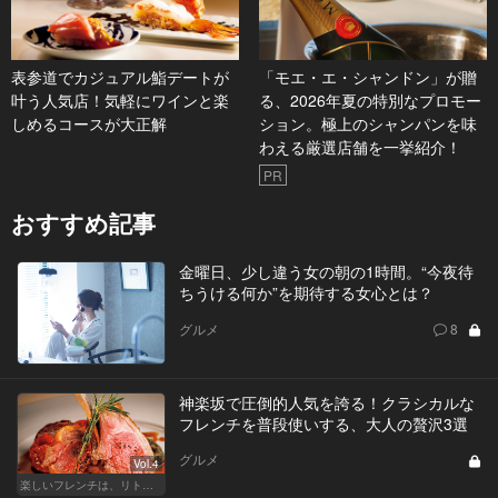
表参道でカジュアル鮨デートが
「モエ・エ・シャンドン」が贈
叶う人気店！気軽にワインと楽
る、2026年夏の特別なプロモー
しめるコースが大正解
ション。極上のシャンパンを味
わえる厳選店舗を一挙紹介！
PR
おすすめ記事
金曜日、少し違う女の朝の1時間。“今夜待
ちうける何か”を期待する女心とは？
グルメ
8
神楽坂で圧倒的人気を誇る！クラシカルな
フレンチを普段使いする、大人の贅沢3選
グルメ
Vol.4
楽しいフレンチは、リトルパリ・神楽坂で