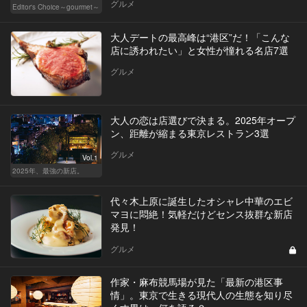
グルメ
Editor's Choice～gourmet～
大人デートの最高峰は“港区”だ！「こんな
店に誘われたい」と女性が憧れる名店7選
グルメ
大人の恋は店選びで決まる。2025年オープ
ン、距離が縮まる東京レストラン3選
グルメ
Vol.1
2025年、最強の新店。
代々木上原に誕生したオシャレ中華のエビ
マヨに悶絶！気軽だけどセンス抜群な新店
発見！
グルメ
作家・麻布競馬場が見た「最新の港区事
情」。東京で生きる現代人の生態を知り尽