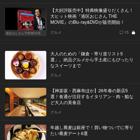
【大好評販売中】特典映像盛りだくさん！
大ヒット映画『港区おじさん THE
MOVIE』のBlu-ray&DVDが販売開始！
Vol.9
グルメ
15
港区おじさんTHEMOVIE
大人のための「鎌倉・寄り道リスト5
選」。絶品グルメから手土産にもぴったり
なスイーツまで
グルメ
【神楽坂・西麻布ほか】26年春の新店5
選！食通が注目するイタリアン・肉・鮨な
ど大人の美食店
グルメ
年越し蕎麦は銀座で！買い物ついでに寄り
たい蕎麦デート6選