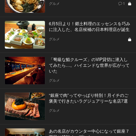
グルメ
1
6月5日より！郷土料理のエッセンスを巧み
に注入した、名店候補の日本料理店が誕生
グルメ
「弩級な鮨クルーズ」のVIP貸切に潜入し
てみたら…。ハイエンドな世界が広がって
いた
グルメ
“銀座で肉”ってやっぱり特別！月イチのご
褒美で行きたいラグジュアリーな名店7選
グルメ
あの名店がカウンター中心になって銀座７