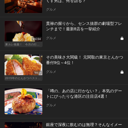
くす男は、何を語る？
グルメ
貫禄の握りから、センス抜群の劇場型フレ
ンチまで！最新8店を一挙紹介
グルメ
Vol.54
東カレ推薦！ 今月の行くべき店
その美味さ大関級！ 元関取の東京とんかつ
番付9位～4位！
グルメ
Vol.3
2015年のとんかつベスト10を発表！
「噂の、あの店に行かない？」本気のデー
トにぴったりな港区の注目店4選！
グルメ
銀座で深夜に飲むのは無理？そんなイメー