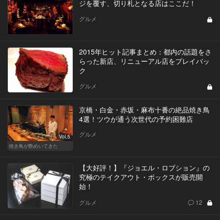
ジを覆す、切り札となる店はここだ！
グルメ
2015年ヒット記事まとめ：都内の話題をさ
らった新店、リニューアル店をプレイバッ
ク
グルメ
京橋・白金・赤坂・麻布十番の絶品焼き鳥
4選！ツウが通う次世代の予約困難店
グルメ
Vol.5
焼き鳥が艶めいてきた
【大好評！】『ジョエル・ロブション』の
究極のテイクアウト・ボックスが販売開
始！
グルメ
12