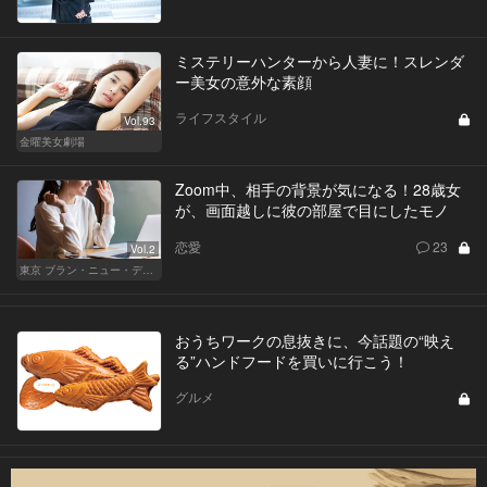
ミステリーハンターから人妻に！スレンダ
ー美女の意外な素顔
ライフスタイル
Vol.93
金曜美女劇場
Zoom中、相手の背景が気になる！28歳女
が、画面越しに彼の部屋で目にしたモノ
恋愛
23
Vol.2
東京 ブラン・ニュー・デイズ
おうちワークの息抜きに、今話題の“映え
る”ハンドフードを買いに行こう！
グルメ