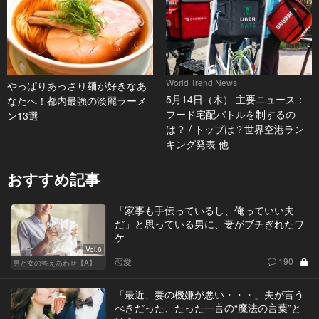
World Trend News
やっぱりあっさり麺が好きなあ
5月14日（木） 主要ニュース：
なたへ！都内最強の淡麗ラーメ
フード宅配バトルを制するの
ン13選
は？ / トップは？世界空港ラン
キング発表 他
おすすめ記事
「家事も手伝っているし、俺っていい夫
だ」と思っている男に、妻がブチぎれたワ
ケ
Vol.6
恋愛
190
男と女の答えあわせ【A】
「最近、妻の機嫌が悪い・・・」夫が言う
べきだった、たった一言の“魔法の言葉”と