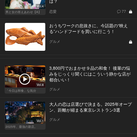
は？
Vol.4
恋愛
77
男と女の答えあわせ【A】
おうちワークの息抜きに、今話題の“映え
る”ハンドフードを買いに行こう！
グルメ
3,800円でおまかせ９品の和食！ 後輩の悩
みをじっくり聞くにはこういう静かな店が
都合いい！
Vol.8
グルメ
「今日は和食」な気分
大人の恋は店選びで決まる。2025年オープ
ン、距離が縮まる東京レストラン3選
グルメ
Vol.1
2025年、最強の新店。