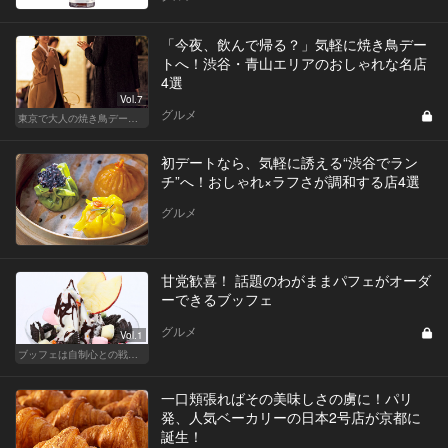
「今夜、飲んで帰る？」気軽に焼き鳥デー
トへ！渋谷・青山エリアのおしゃれな名店
4選
Vol.7
グルメ
東京で大人の焼き鳥デートにおすすめ！
初デートなら、気軽に誘える“渋谷でラン
チ”へ！おしゃれ×ラフさが調和する店4選
グルメ
甘党歓喜！ 話題のわがままパフェがオーダ
ーできるブッフェ
グルメ
Vol.1
ブッフェは自制心との戦いだ！ スイーツの海にダイブせよ！
一口頬張ればその美味しさの虜に！パリ
発、人気ベーカリーの日本2号店が京都に
誕生！