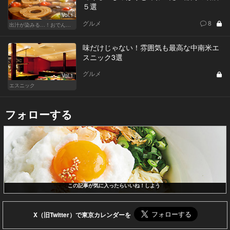
５選
Vol.1
グルメ
8
出汁が染みる…！おでんが恋しい季節
味だけじゃない！雰囲気も最高な中南米エ
スニック3選
グルメ
Vol.1
エスニック
フォローする
この記事が気に入ったらいいね！しよう
X（旧Twitter）で東京カレンダーを