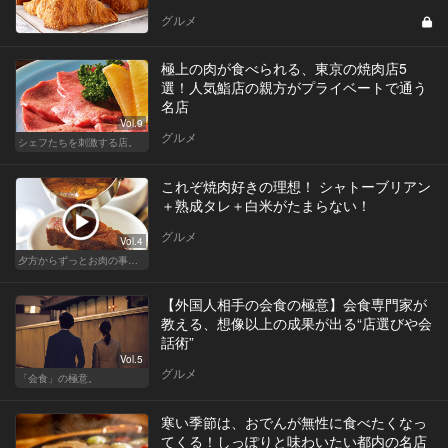
グルメ
極上の肉が食べられる、東京の焼肉店5
選！人気鮨店の親方がプライベートで通う
名店
Vol.9
グルメ
シェフたちを刺激する店。
これぞ焼肉好きの理想！ シャトーブリアン
＋熟成タレ＋白米がたまらない！
グルメ
Vol.4
夕方からずっとお肉の事を考えてる貴方へ
【外国人相手の会食の極意】会食専門家が
教える、想像以上の成果が出る“店選びや会
話術”
Vol.5
グルメ
「会食」の極意。
寒い季節は、おでんが無性に食べたくなっ
てくる！しっぽりと味わいたい都内の名店