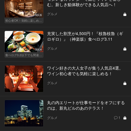
む。新しき鮨体験ができる人気店へ！
グルメ
Vol.6
初心者OK！気軽に楽しめる鮨の人気店
充実した割烹が4,500円！『枝魯枝魯（ギ
ロギロ）』（神楽坂）食べログ3.11
グルメ
Vol.4
食べログ3.2以下でも間違いなく名店！
ワイン好きの大人女子が集う人気店4選。
ワイン初心者でも気軽に楽しめる！
グルメ
丸の内エリートが仕事モードをオフにする
のは、新丸ビルのあのテラス！
グルメ
1