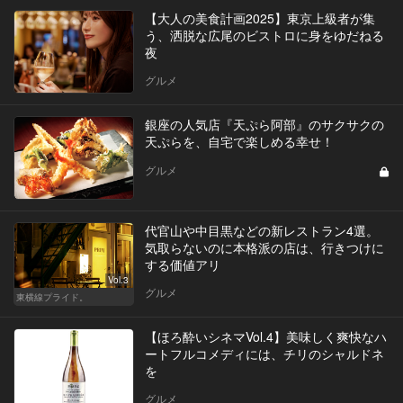
【大人の美食計画2025】東京上級者が集
う、洒脱な広尾のビストロに身をゆだねる
夜
グルメ
銀座の人気店『天ぷら阿部』のサクサクの
天ぷらを、自宅で楽しめる幸せ！
グルメ
代官山や中目黒などの新レストラン4選。
気取らないのに本格派の店は、行きつけに
する価値アリ
Vol.3
グルメ
東横線プライド。
【ほろ酔いシネマVol.4】美味しく爽快なハ
ートフルコメディには、チリのシャルドネ
を
グルメ