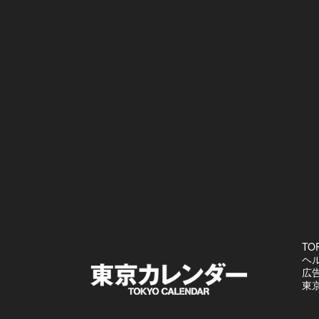
TO
ヘ
広
東