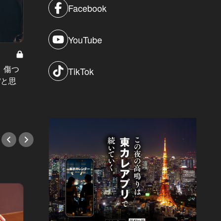
Facebook
YouTube
妻のベール Vol.14
」傷つ
「妻のありがたみに、やっと気がつ
南青山
TikTok
”と思
いた」。夫がひとりの生活で、実感
フレン
したコトとは
開始！
#小説
#フレ