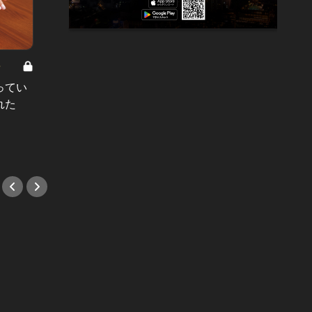
8
男と女の答えあわせ【A】 Vol.308
ってい
結婚願望ゼロだった27歳男性が、交
れた
際2年で突然プロポーズ。彼の心が
変わった“理由”とは
#小説