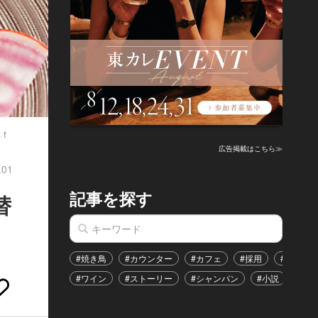
み！
広告掲載はこちら≫
.01
記事を探す
替
#焼き鳥
#カウンター
#カフェ
#採用
#恋愛
#ワイン
#ストーリー
#シャンパン
#小説
#イ