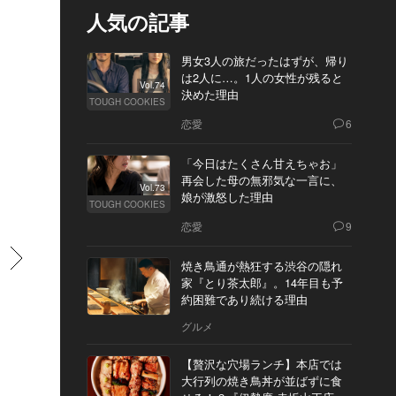
人気の記事
男女3人の旅だったはずが、帰り
は2人に…。1人の女性が残ると
Vol.74
決めた理由
TOUGH COOKIES
恋愛
6
「今日はたくさん甘えちゃお」
再会した母の無邪気な一言に、
Vol.73
娘が激怒した理由
TOUGH COOKIES
恋愛
9
すすむ
焼き鳥通が熱狂する渋谷の隠れ
家『とり茶太郎』。14年目も予
約困難であり続ける理由
グルメ
【贅沢な穴場ランチ】本店では
大行列の焼き鳥丼が並ばずに食