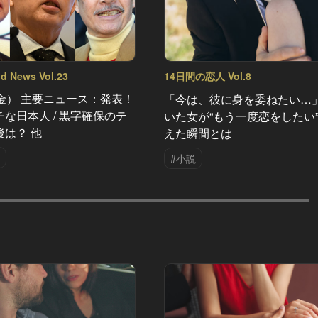
nd News Vol.23
14日間の恋人 Vol.8
金） 主要ニュース：発表！
「今は、彼に身を委ねたい…
な日本人 / 黒字確保のテ
いた女が“もう一度恋をしたい
は？ 他
えた瞬間とは
#小説