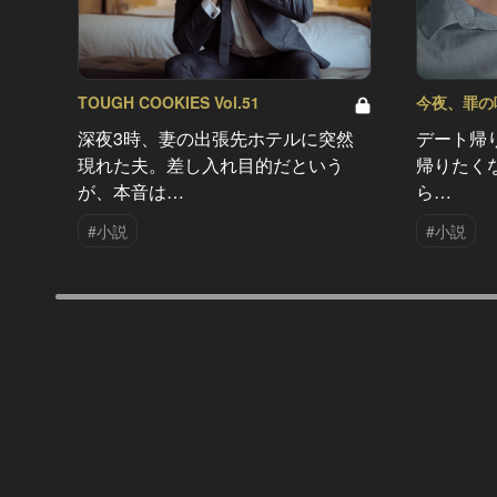
TOUGH COOKIES Vol.51
今夜、罪の味を
深夜3時、妻の出張先ホテルに突然
デート帰
現れた夫。差し入れ目的だという
帰りたく
が、本音は…
ら…
#小説
#小説