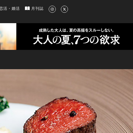
新のグルメ、洗練されたライフスタイル情報
恋活・婚活
月刊誌