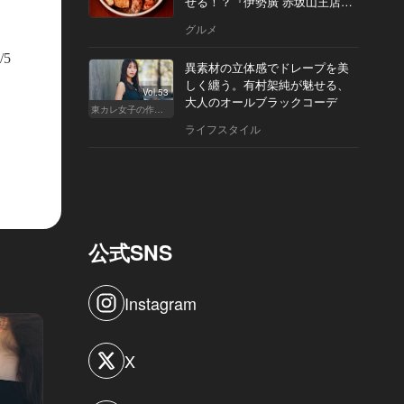
せる！？『伊勢廣 赤坂山王店』
へ
グルメ
白とオークブラウンで統一された店内は、テーブル席以外にカウンター席も
/5
異素材の立体感でドレープを美
しく纏う。有村架純が魅せる、
Vol.53
大人のオールブラックコーデ
東カレ女子の作り方
ライフスタイル
公式SNS
Instagram
X