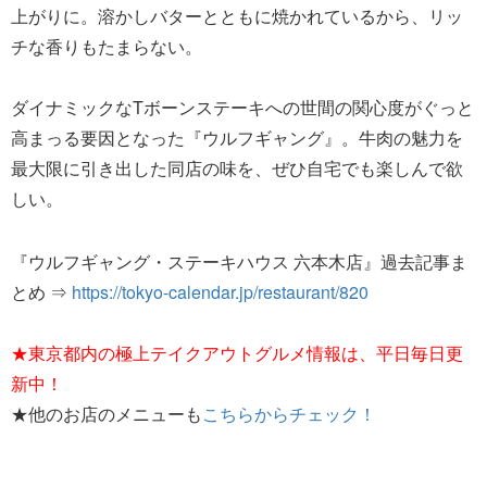
上がりに。溶かしバターとともに焼かれているから、リッ
チな香りもたまらない。
ダイナミックなTボーンステーキへの世間の関心度がぐっと
高まっる要因となった『ウルフギャング』。牛肉の魅力を
最大限に引き出した同店の味を、ぜひ自宅でも楽しんで欲
しい。
『ウルフギャング・ステーキハウス 六本木店』過去記事ま
とめ ⇒
https://tokyo-calendar.jp/restaurant/820
★東京都内の極上テイクアウトグルメ情報は、平日毎日更
新中！
★他のお店のメニューも
こちらからチェック！