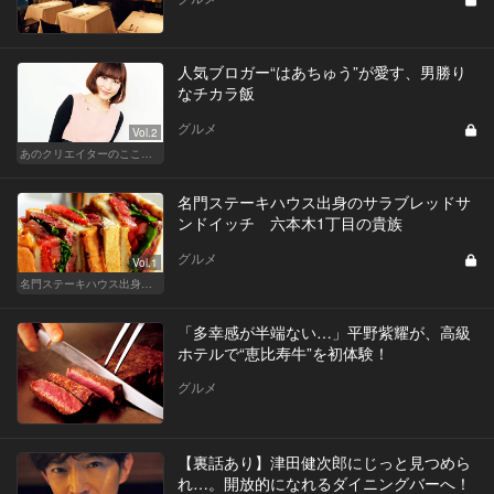
人気ブロガー“はあちゅう”が愛す、男勝り
なチカラ飯
グルメ
Vol.2
あのクリエイターのここぞのチカラ飯
名門ステーキハウス出身のサラブレッドサ
ンドイッチ 六本木1丁目の貴族
グルメ
Vol.1
名門ステーキハウス出身「サラブレッドサンド」三強
「多幸感が半端ない…」平野紫耀が、高級
ホテルで“恵比寿牛”を初体験！
グルメ
【裏話あり】津田健次郎にじっと見つめら
れ…。開放的になれるダイニングバーへ！