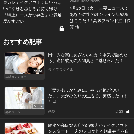
World Trend News
東カレテイクアウト：口いっぱ
4月28日（火） 主要ニュース：
いに幸せを感じるお持ち帰り
あなたの街のオンライン診療所
「特上ロースかつ弁当」の満足
はここだ！/ 高級ブランド注目決
度がすごい！
算 他
おすすめ記事
田中みな実はあざといのか？本気で詰めた
ら、逆に彼女の人間臭さに魅せられた！
ライフスタイル
Vol.55
表紙カレンダー
「妻のありがたみに、やっと気がつい
た」。夫がひとりの生活で、実感したコト
とは
Vol.14
恋愛
23
妻のベール
銀座の高級焼肉店の姉妹店がテイクアウト
をスタート！ 肉のプロが作る絶品弁当を自