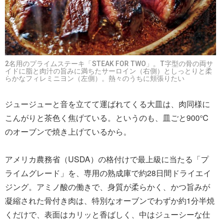
2名用のプライムステーキ「STEAK FOR TWO」。T字型の骨の両サ
イドに脂と肉汁の旨みに満ちたサーロイン（右側）としっとりと柔
らかなフィレミニヨン（左側）。熱々のうちに頬張りたい
ジュージューと音を立てて運ばれてくる大皿は、肉同様に
こんがりと茶色く焦げている。というのも、皿ごと900℃
のオーブンで焼き上げているから。
アメリカ農務省（USDA）の格付けで最上級に当たる「プ
ライムグレード」を、専用の熟成庫で約28日間ドライエイ
ジング。アミノ酸の働きで、身質が柔らかく、かつ旨みが
凝縮された骨付き肉は、特別なオーブンでわずか約1分半焼
くだけで、表面はカリッと香ばしく、中はジューシーな仕