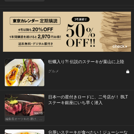
牡蠣入り?! 伝説のステーキが葉山に上陸
グルメ
日本一の星付きロードに、二号店が！ BLT
ステーキ銀座にいち早く潜入
Vol.10
編集長オーツキの 磨け、バカ舌！ 学べ、オトナの遊び
分厚いステーキが食べたい！ジューシーな