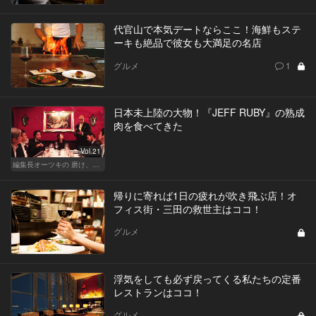
代官山で本気デートならここ！海鮮もステ
ーキも絶品で彼女も大満足の名店
グルメ
1
日本未上陸の大物！『JEFF RUBY』の熟成
肉を食べてきた
Vol.21
編集長オーツキの 磨け、バカ舌！ 学べ、オトナの遊び
帰りに寄れば1日の疲れが吹き飛ぶ店！オ
フィス街・三田の救世主はココ！
グルメ
浮気をしても必ず戻ってくる私たちの定番
レストランはココ！
グルメ