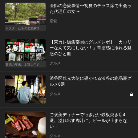
医師の恋愛事情〜初夏のテラス席で出会っ
た代理店の女〜
恋愛
Vol.1
ドクターたちの恋愛事情
【東カレ編集部員のグルメレポ】「カロリ
ーなんて気にしない！」背徳感に溺れる魅
惑のひと皿
Vol.7
グルメ
背徳の年末、上質な年始。
渋谷区観光大使に導かれる渋谷の絶品裏グ
ルメ8選
グルメ
ご褒美ディナーで行きたい鉄板焼き店4
選。溢れ出す肉汁に、ビールが止まらな
い！
グルメ