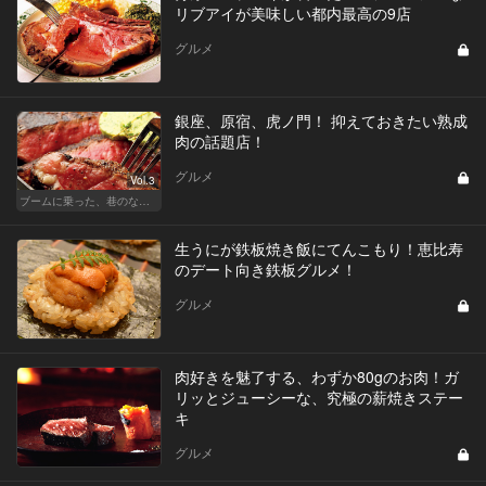
リブアイが美味しい都内最高の9店
グルメ
銀座、原宿、虎ノ門！ 抑えておきたい熟成
肉の話題店！
グルメ
Vol.3
ブームに乗った、巷のなんちゃってに喝！ 真実の熟成肉しか食べたくない！
生うにが鉄板焼き飯にてんこもり！恵比寿
のデート向き鉄板グルメ！
グルメ
肉好きを魅了する、わずか80gのお肉！ガ
リッとジューシーな、究極の薪焼きステー
キ
グルメ