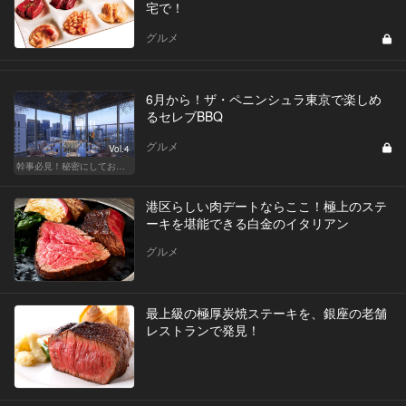
宅で！
グルメ
6月から！ザ・ペニンシュラ東京で楽しめ
るセレブBBQ
グルメ
Vol.4
幹事必見！秘密にしておきたい都内BBQ
港区らしい肉デートならここ！極上のステ
ーキを堪能できる白金のイタリアン
グルメ
最上級の極厚炭焼ステーキを、銀座の老舗
レストランで発見！