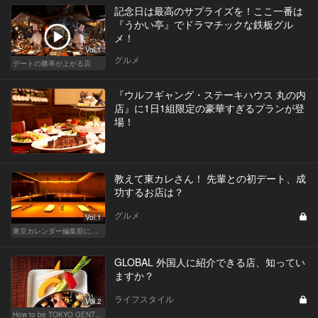
記念日は最高のサプライズを！ここ一番は
『うかい亭』でドラマチックな鉄板グル
メ！
Vol.1
グルメ
デートの勝率が上がる店
『ウルフギャング・ステーキハウス 丸の内
店』に1日1組限定の豪華すぎるプランが登
場！
教えて東カレさん！ 先輩との初デート、成
功するお店は？
グルメ
Vol.1
東京カレンダー編集部による、恋のレストラン道場
GLOBAL 外国人に紹介できる店、知ってい
ますか？
ライフスタイル
Vol.2
How to be TOKYO GENTS 東京人よ、紳士たれ！