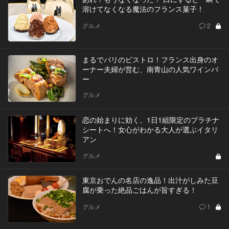
溶けてなくなる魔法のフランス菓子！
グルメ
2
まるでパリのビストロ！フランス出身のオ
ーナー夫婦が営む、南青山の人気ワインバ
ー
グルメ
恋の始まりに効く、1日1組限定のプラチナ
シートへ！女心がわかる大人が選ぶイタリ
アン
グルメ
東京おでんの名店の逸品！出汁がしみた豆
腐が乗った絶品ごはんが旨すぎる！
グルメ
1