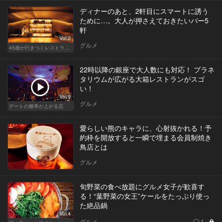
ディナーのあと、2軒目にスマートに誘う
ために…。大人が押さえておきたいバー5
軒
Vol.2
グルメ
45歳が行きつくレストラン＆バー
22時以降の銀座で大人数にも対応！ プラネ
タリウムが広がる大箱レストランがスゴ
い！
Vol.9
グルメ
デートの勝率が上がる店
愛らしい熊のキャラに、心射抜かれる！予
約枠を開放すると一瞬で埋まる会員制焼き
鳥店とは
グルメ
旬野菜の食べ放題にグルメ女子が歓喜す
る！“葉野菜の女王”ケールをたっぷり使っ
た絶品鍋
Vol.4
グルメ
1