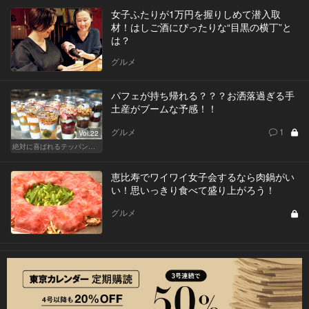
女子ふたりが1万円を握りしめて潜入取
材！はしご酒にぴったりな“目黒の横丁”と
は？
グルメ
パフェが持ち帰れる？？？お洒落過ぎる手
土産がブームな予感！！
グルメ
1
Vol.22
絶対に喜ばれるテッパン手土産
恵比寿でワイワイ女子会するなら肉鍋がい
い！思いっきり食べて盛り上がろう！
グルメ