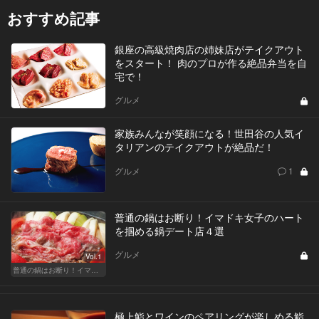
おすすめ記事
銀座の高級焼肉店の姉妹店がテイクアウト
をスタート！ 肉のプロが作る絶品弁当を自
宅で！
グルメ
家族みんなが笑顔になる！世田谷の人気イ
タリアンのテイクアウトが絶品だ！
グルメ
1
普通の鍋はお断り！イマドキ女子のハート
を掴める鍋デート店４選
グルメ
Vol.1
普通の鍋はお断り！イマドキ女子のハートを掴むのはこんな"進化鍋"
極上鮨とワインのペアリングが楽しめる鮨