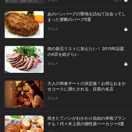
寒い日は、お鍋であったかデート！東京の名店へ
あのハンバーグの聖地を訪ねて出会ってし
まった禁断のバーグ5選
グルメ
肉の新店リストに加えたい！ 2015年話題
の4店を総ざらい
グルメ
大人の和食デートの決定版！お得なおまか
せコースに満たされる、目黒の名店
グルメ
焼きたてパンがおかわり自由の本格ブラン
チも！代々木上原の個性派ベーカリー3選