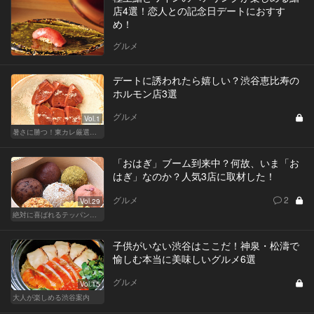
店4選！恋人との記念日デートにおすす
め！
グルメ
デートに誘われたら嬉しい？渋谷恵比寿の
ホルモン店3選
グルメ
Vol.1
暑さに勝つ！東カレ厳選ホルモン特集
「おはぎ」ブーム到来中？何故、いま「お
はぎ」なのか？人気3店に取材した！
グルメ
2
Vol.29
絶対に喜ばれるテッパン手土産
子供がいない渋谷はここだ！神泉・松濤で
愉しむ本当に美味しいグルメ6選
グルメ
Vol.15
大人が楽しめる渋谷案内