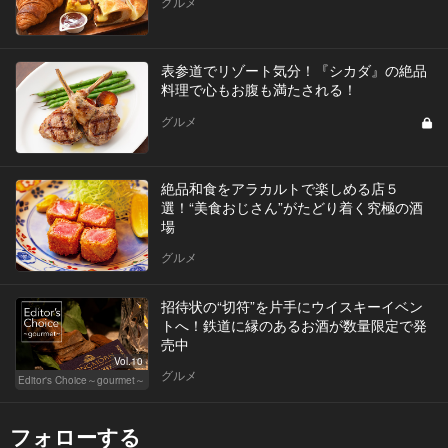
グルメ
表参道でリゾート気分！『シカダ』の絶品
料理で心もお腹も満たされる！
グルメ
絶品和食をアラカルトで楽しめる店５
選！“美食おじさん”がたどり着く究極の酒
場
グルメ
招待状の“切符”を片手にウイスキーイベン
トへ！鉄道に縁のあるお酒が数量限定で発
売中
Vol.10
グルメ
Editor's Choice～gourmet～
フォローする