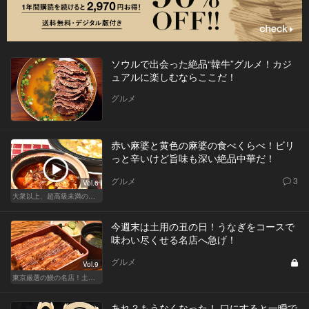
ソウルで出会った絶品“韓牛”グルメ！カジ
ュアルに楽しむならここだ！
グルメ
赤い麻婆と黄色の麻婆の食べくらべ！ビリ
っと辛いけど旨味も深い絶品中華だ！
グルメ
3
Vol.6
大衆以上、超高級未満の絶品中華
今週末は土用の丑の日！うなぎをコースで
味わい尽くせる名店へ急げ！
グルメ
Vol.9
東京厳選の鰻の名店！土用の丑の日じゃなくても行きたい
あれ？もうなくなった！ 口にすると一瞬で