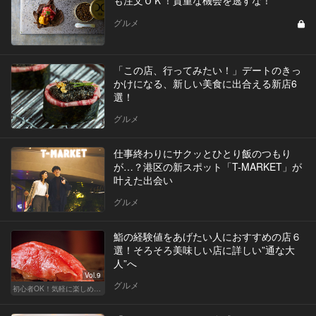
グルメ
「この店、行ってみたい！」デートのきっ
かけになる、新しい美食に出合える新店6
選！
グルメ
仕事終わりにサクッとひとり飯のつもり
が…？港区の新スポット「T-MARKET」が
叶えた出会い
グルメ
鮨の経験値をあげたい人におすすめの店６
選！そろそろ美味しい店に詳しい”通な大
人”へ
Vol.9
グルメ
初心者OK！気軽に楽しめる鮨の人気店