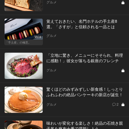
グルメ
覚えておきたい、名門ホテルの手土産8
選。「さすが」と信頼される一品とは
グルメ
Vol.6
「手土産」の極意。
「立地に驚き、メニューにそそられ、料理
に感動！」彼女が落ちる銀座のフレンチ
グルメ
驚くほどのみずみずしい新食感！しっとり
ふわふわの絶品パンケーキの新店が誕生！
グルメ
2
味わいが変化する楽しさ！絶品の石焼き親
子丼を麻布十番で堪能しよう