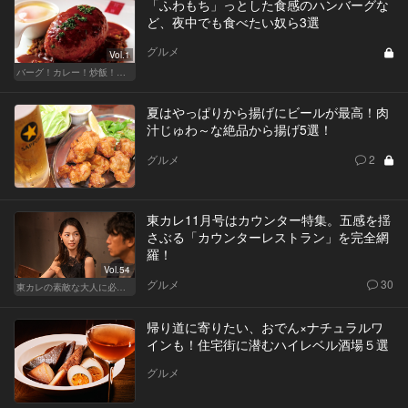
「ふわもち」っとした食感のハンバーグな
ど、夜中でも食べたい奴ら3選
グルメ
Vol.1
バーグ！カレー！炒飯！我慢ならぬ深夜のフードテロ
夏はやっぱりから揚げにビールが最高！肉
汁じゅわ～な絶品から揚げ5選！
グルメ
2
東カレ11月号はカウンター特集。五感を揺
さぶる「カウンターレストラン」を完全網
羅！
Vol.54
グルメ
30
東カレの素敵な大人に必要なこと
帰り道に寄りたい、おでん×ナチュラルワ
インも！住宅街に潜むハイレベル酒場５選
グルメ