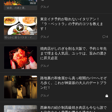
Vol.8
グルメ
「銀座」の表と裏。
東京イチ予約が取れないイタリアン！
『ラ・ベットラ』の予約のコツを教えま
す！
Vol.8
グルメ
4
明らかに違うパスタ・イタリアン
焼肉店がしのぎを削る大阪で、予約１年先
まで埋まる人気店。ユッケは、旨みの濃さ
に昇天必至
グルメ
路地裏の和食屋から真っ暗闇のバーへそぞ
ろ歩く。これが神楽坂の大人のデートプラ
ンだ！
グルメ
西麻布の紹介制高級焼き肉店も今なら誰で
も注文ＯＫ！貴重な機会を逃すな！