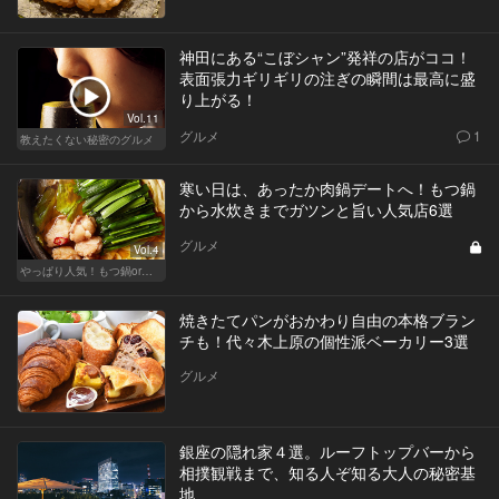
神田にある“こぼシャン”発祥の店がココ！
表面張力ギリギリの注ぎの瞬間は最高に盛
り上がる！
Vol.11
グルメ
1
教えたくない秘密のグルメ
寒い日は、あったか肉鍋デートへ！もつ鍋
から水炊きまでガツンと旨い人気店6選
グルメ
Vol.4
やっぱり人気！もつ鍋or水炊き、どっちで飲もう？
焼きたてパンがおかわり自由の本格ブラン
チも！代々木上原の個性派ベーカリー3選
グルメ
銀座の隠れ家４選。ルーフトップバーから
相撲観戦まで、知る人ぞ知る大人の秘密基
地