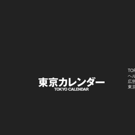
TO
ヘ
広
東