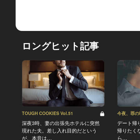
ロングヒット記事
TOUGH COOKIES Vol.51
今夜、罪の味を
深夜3時、妻の出張先ホテルに突然
デート帰
現れた夫。差し入れ目的だという
帰りたく
が、本音は…
ら…