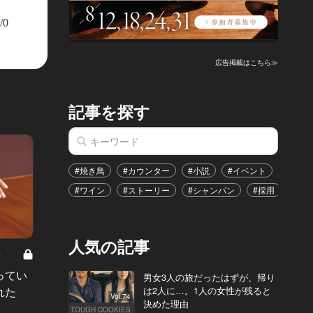
/0
広告掲載はこちら≫
記事を探す
#焼き鳥
#カウンター
#小説
#イベント
#港区
#ワイン
#ストーリー
#シャンパン
#採用
#恋
人気の記事
8
男と女の答えあわせ【A】 Vol.308
ってい
結婚願望ゼロだった27歳男性が、交
男女3人の旅だったはずが、帰り
は2人に…。1人の女性が残ると
れた
際2年で突然プロポーズ。彼の心が
Vol.74
決めた理由
変わった“理由”とは
TOUGH COOKIES