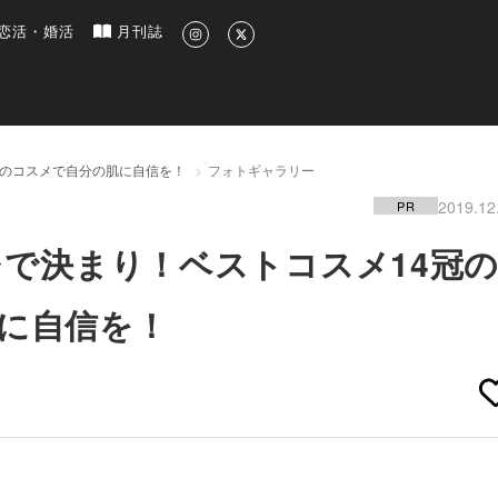
新のグルメ、洗練されたライフスタイル情報
恋活・婚活
月刊誌
題のコスメで自分の肌に自信を！
フォトギャラリー
2019.12
PR
レで決まり！ベストコスメ14冠
に自信を！