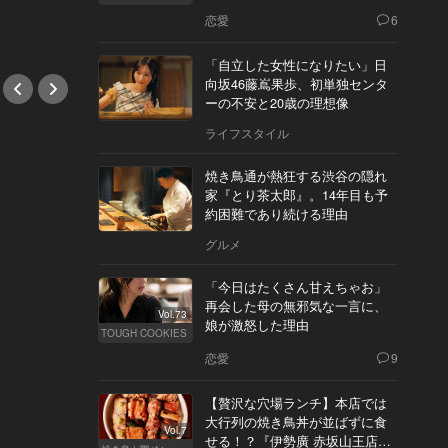
恋愛
6
#小説
「自立した女性になりたい」日
向坂46藤嶌果歩、初単独センタ
ーの不安と20歳の理想像
ライフスタイル
焼き鳥通が熱狂する渋谷の隠れ
家『とり茶太郎』。14年目も予
約困難であり続ける理由
グルメ
「今日はたくさん甘えちゃお」
再会した母の無邪気な一言に、
Vol.73
娘が激怒した理由
TOUGH COOKIES
恋愛
9
【贅沢な穴場ランチ】本店では
大行列の焼き鳥丼が並ばずに食
Vol.7
せる！？『伊勢廣 赤坂山王店』