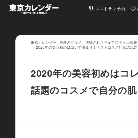
東京カレンダー | 最
レストラン予約
東京カレンダー | 最新のグルメ、洗練されたライフスタイル情報
2020年の美容初めはコレで決まり！ベストコスメ14冠の話
2020年の美容初めはコ
話題のコスメで自分の肌