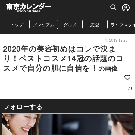
グルメ情報・プレミアムレストラン予約サイト
トップ
プレミアム
グルメ
恋愛
ライフスタ
PR
2019.12.28
2020年の美容初めはコレで決ま
り！ベストコスメ14冠の話題のコ
スメで自分の肌に自信を！
の画像
1/0
フォローする