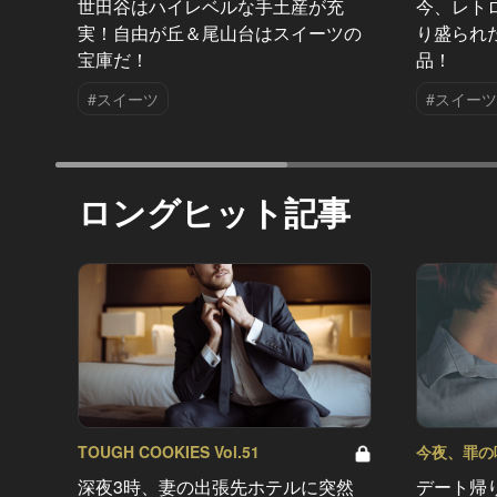
世田谷はハイレベルな手土産が充
今、レト
実！自由が丘＆尾山台はスイーツの
り盛られ
宝庫だ！
品！
#スイーツ
#スイーツ
ロングヒット記事
TOUGH COOKIES Vol.51
今夜、罪の味を
深夜3時、妻の出張先ホテルに突然
デート帰