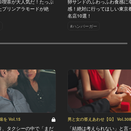
ロ喫茶が大人気だ！たっぷ
卵サンドのふわっふわ食感に
たプリンアラモードが絶
感！絶対に行ってほしい東京
名店10選！
#ハンバーガー
 Vol.15
男と女の答えあわせ【Q】 Vol.30
り、タクシーの中で「まだ
「結婚は考えられない」と言