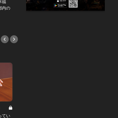
幸福
「夫はもう、私を女として見ていな
妻を置
都内の
い...」絶望し自堕落となった妻を救
夜を…
った、ある男の言葉
れた悲
#小説
#小説
8
男と女の答えあわせ【A】 Vol.308
ってい
結婚願望ゼロだった27歳男性が、交