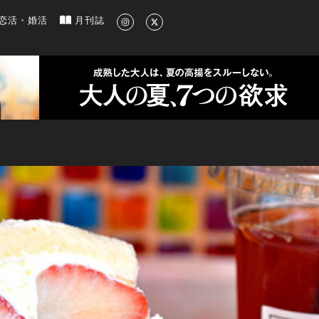
新のグルメ、洗練されたライフスタイル情報
恋活・婚活
月刊誌