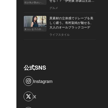
せる！？『伊勢廣 赤坂山王店』
焼き鳥が艶めいてきた
へ
グルメ
異素材の立体感でドレープを美
しく纏う。有村架純が魅せる、
Vol.53
大人のオールブラックコーデ
東カレ女子の作り方
ライフスタイル
公式SNS
Instagram
X