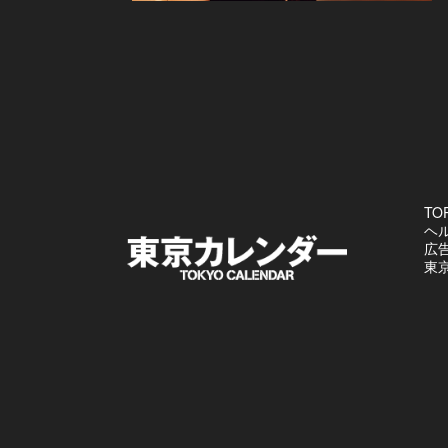
TO
ヘ
広
東