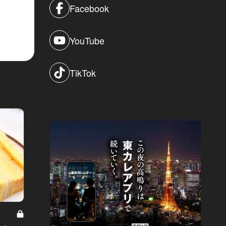
Facebook
YouTube
TikTok
病める時も、ふくよかなる時も Vol.10
僕のカルマ