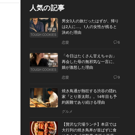
人気の記事
男女3人の旅だったはずが、帰り
は2人に…。1人の女性が残ると
Vol.74
決めた理由
TOUGH COOKIES
恋愛
6
「今日はたくさん甘えちゃお」
再会した母の無邪気な一言に、
Vol.73
娘が激怒した理由
TOUGH COOKIES
恋愛
9
焼き鳥通が熱狂する渋谷の隠れ
家『とり茶太郎』。14年目も予
約困難であり続ける理由
グルメ
【贅沢な穴場ランチ】本店では
大行列の焼き鳥丼が並ばずに食
Vol.7