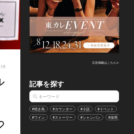
広告掲載はこちら≫
.15
ル
記事を探す
#焼き鳥
#カウンター
#小説
#イベント
#港区
#ワイン
#ストーリー
#シャンパン
#採用
#恋