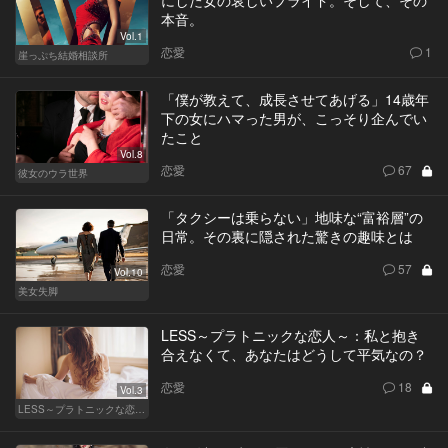
本音。
Vol.1
恋愛
1
崖っぷち結婚相談所
「僕が教えて、成長させてあげる」14歳年
下の女にハマった男が、こっそり企んでい
たこと
Vol.8
恋愛
67
彼女のウラ世界
「タクシーは乗らない」地味な“富裕層”の
日常。その裏に隠された驚きの趣味とは
恋愛
57
Vol.10
美女失脚
LESS～プラトニックな恋人～：私と抱き
合えなくて、あなたはどうして平気なの？
恋愛
18
Vol.3
LESS～プラトニックな恋人～