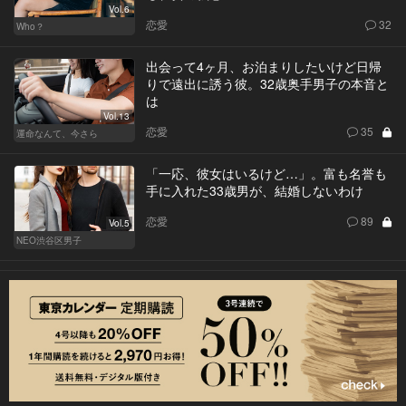
Vol.6
恋愛
32
Who？
出会って4ヶ月、お泊まりしたいけど日帰
りで遠出に誘う彼。32歳奥手男子の本音と
は
Vol.13
恋愛
35
運命なんて、今さら
「一応、彼女はいるけど…」。富も名誉も
手に入れた33歳男が、結婚しないわけ
恋愛
89
Vol.5
NEO渋谷区男子