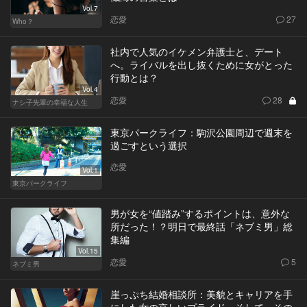
Vol.7
恋愛
27
Who？
社内で人気のイケメン弁護士と、デート
へ。ライバルを出し抜くために女がとった
行動とは？
Vol.4
恋愛
28
ナシ子先輩の幸福な人生
東京パークライフ：駒沢公園周辺で週末を
過ごすという選択
恋愛
Vol.1
東京パークライフ
男が女を“値踏み”するポイントは、意外な
所だった！？明日で最終話「ネブミ男」総
集編
Vol.15
恋愛
5
ネブミ男
崖っぷち結婚相談所：美貌とキャリアを手
にした女の哀しいプライド。そして、その