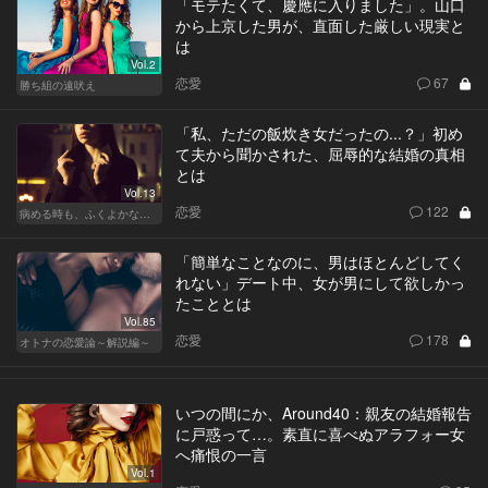
「モテたくて、慶應に入りました」。山口
から上京した男が、直面した厳しい現実と
は
Vol.2
恋愛
67
勝ち組の遠吠え
「私、ただの飯炊き女だったの...？」初め
て夫から聞かされた、屈辱的な結婚の真相
とは
Vol.13
恋愛
122
病める時も、ふくよかなる時も
「簡単なことなのに、男はほとんどしてく
れない」デート中、女が男にして欲しかっ
たこととは
Vol.85
恋愛
178
オトナの恋愛論～解説編～
いつの間にか、Around40：親友の結婚報告
に戸惑って…。素直に喜べぬアラフォー女
へ痛恨の一言
Vol.1