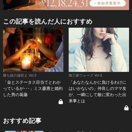
この記事を読んだ人におすすめ
勝ち組の遠吠え Vol.3
御三家ウォーズ Vol.6
「金とステータス目当てとわか
「あなたなんかに負けるわけに
っているが･･･」ミス慶應と婚約
はいかないの」仲良しのママ友
した男の葛藤
が、一瞬にして敵に変わった出
来事とは
おすすめ記事