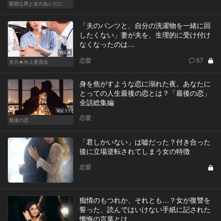
孤独な男と女のあいだに
「夫のパンツと、自分の洗濯物を一緒に回
したくない」妻が夫を、生理的に受け付け
なくなったのは…
Vol.4
恋愛
57
夫力★向上委員会
身を焦がすような恋に溺れた夜。あなたに
とっての人生最後の恋とは？「最後の恋」
全話総集編
Vol.11
恋愛
最後の恋
「君しかいない」は嘘だった？付き合った
後に立場逆転されてしまう女の特徴
恋愛
痴情のもつれか、それとも…？女が復讐を
誓った、読んではいけない手紙に記された
懺悔の言葉とは