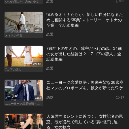
恋愛
35
いつの間にか、Around40
悩めるオトナたちが、新しい自分になるた
めに奮闘する“卒業”ストーリー「オトナの
卒業」全話総集編
Vol.5
恋愛
オトナの卒業
7歳年下の男との、障害だらけの恋。34歳
の女が出した結論は？「7コ下の恋人」全
話総集編
Vol.10
恋愛
7コ下の恋人
ニューヨーク恋愛物語：将来有望な28歳商
社マンのプロポーズを、彼女が断ったワケ
恋愛
17
Vol.1
ニューヨーク恋愛物語～商社マン遥斗の場合～
人気男性タレントに近づく、女性記者の思
惑。彼が必死で隠している“裏の顔”に迫
る、女の執念