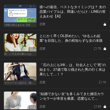
彼への返信、ベストなタイミングは？ 女の
恋愛バイブルは、間違いだらけ：LINEの答
えあわせ【A】
Vol.13
恋愛
LINEの答えあわせ【A】
とにかく早くOL辞めたい。“ゆるふわ起
業”を目指した、身の程知らずな女の末路
恋愛
75
Vol.4
続・二子玉川の妻たちは
「石の上にも3年」は、社会人として“死”の
始まり。27歳で取り残された男の行く末は
果たして…！？
Vol.1
恋愛
16
サラリーマン会計士・隆一の迷い
“結婚できない女”を多くみてきた婚活カウ
ンセラーが本音を暴露。恋愛なんて…
恋愛
29
Vol.8