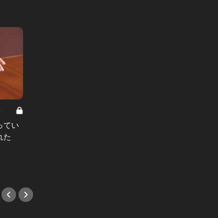
8
男と女の答えあわせ【A】 Vol.308
ってい
結婚願望ゼロだった27歳男性が、交
れた
際2年で突然プロポーズ。彼の心が
変わった“理由”とは
#小説