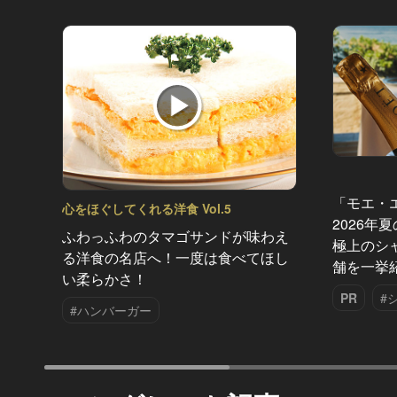
「モエ・
心をほぐしてくれる洋食 Vol.5
2026年
ふわっふわのタマゴサンドが味わえ
極上のシ
る洋食の名店へ！一度は食べてほし
舗を一挙
い柔らかさ！
PR
#
#ハンバーガー