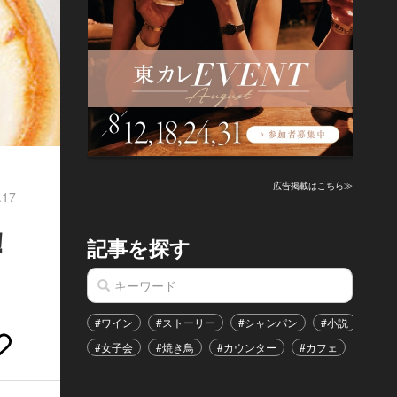
広告掲載はこちら≫
.17
！
記事を探す
#ワイン
#ストーリー
#シャンパン
#小説
#家
#女子会
#焼き鳥
#カウンター
#カフェ
#イベ