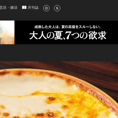
新のグルメ、洗練されたライフスタイル情報
恋活・婚活
月刊誌