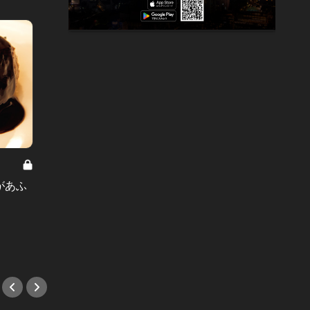
大人が喜ぶ
コク旨
があふ
たまにはお昼から銀座で美味しいも
だ！恵
のを！極上洋食ランチ7選
華！
#ランチ
#中華