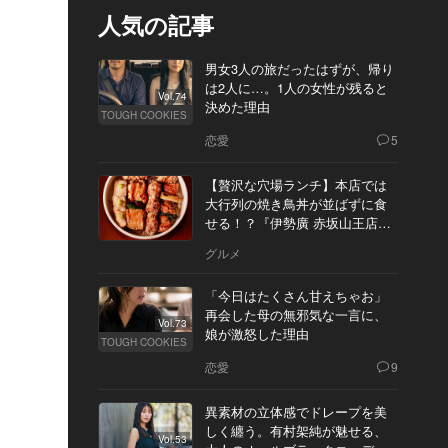
人気の記事
男女3人の旅だったはずが、帰り
は2人に…。1人の女性が残ると
Vol.74
決めた理由
TOUGH COOKIES
恋愛
5
【贅沢な穴場ランチ】本店では
大行列の焼き鳥丼が並ばずに食
せる！？『伊勢廣 赤坂山王店』
へ
グルメ
「今日はたくさん甘えちゃお」
再会した母の無邪気な一言に、
Vol.73
娘が激怒した理由
TOUGH COOKIES
恋愛
9
異素材の立体感でドレープを美
しく纏う。有村架純が魅せる、
Vol.53