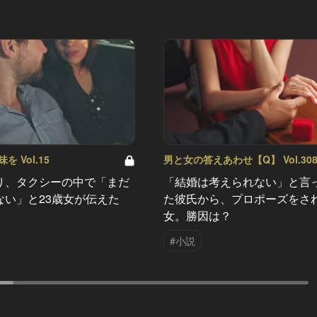
 Vol.15
男と女の答えあわせ【Q】 Vol.30
り、タクシーの中で「まだ
「結婚は考えられない」と言
ない」と23歳女が伝えた
た彼氏から、プロポーズをさ
女。勝因は？
#小説